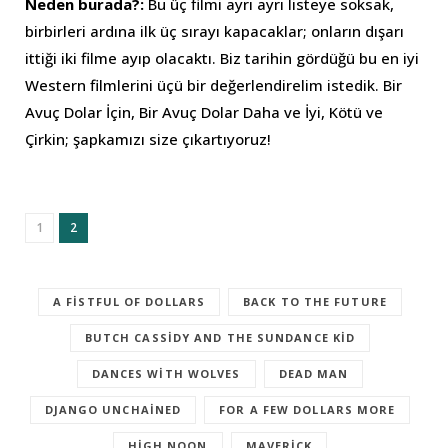
Neden burada?:
Bu üç filmi ayrı ayrı listeye soksak,
birbirleri ardına ilk üç sırayı kapacaklar; onların dışarı
ittiği iki filme ayıp olacaktı. Biz tarihin gördüğü bu en iyi
Western filmlerini üçü bir değerlendirelim istedik. Bir
Avuç Dolar İçin, Bir Avuç Dolar Daha ve İyi, Kötü ve
Çirkin; şapkamızı size çıkartıyoruz!
1
2
A FISTFUL OF DOLLARS
BACK TO THE FUTURE
BUTCH CASSIDY AND THE SUNDANCE KID
DANCES WITH WOLVES
DEAD MAN
DJANGO UNCHAINED
FOR A FEW DOLLARS MORE
HIGH NOON
MAVERICK