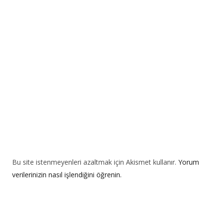
a
t
i
v
e
:
Bu site istenmeyenleri azaltmak için Akismet kullanır.
Yorum
verilerinizin nasıl işlendiğini öğrenin.