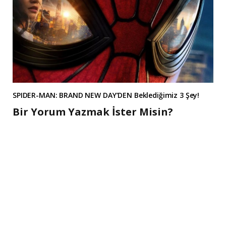
SPIDER-MAN: BRAND NEW DAY’DEN Beklediğimiz 3 Şey!
Bir Yorum Yazmak İster Misin?
A
l
t
e
r
n