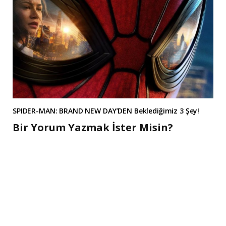
SPIDER-MAN: BRAND NEW DAY’DEN Beklediğimiz 3 Şey!
Bir Yorum Yazmak İster Misin?
A
l
t
e
r