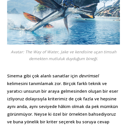
Avatar: The Way of Water, Jake ve kendisine uçan timsah
demekten mutluluk duyduğum bineği.
Sinema gibi çok alanlı sanatlar için
devrimsel
kelimesini tanımlamak zor. Birçok farklı teknik ve
yaratıcı unsurun bir araya gelmesinden oluşan bir eser
izliyoruz dolayısıyla kriterimiz de çok fazla ve hepsine
aynı anda, aynı seviyede hâkim olmak da pek mümkün
görünmüyor. Neyse ki özel bir örnekten bahsediyoruz
ve buna yönelik bir kriter seçerek bu soruya cevap