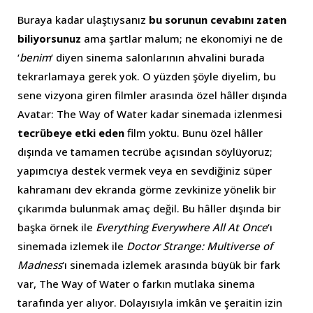
Buraya kadar ulaştıysanız
bu sorunun cevabını zaten
biliyorsunuz
ama şartlar malum; ne ekonomiyi ne de
‘
benim
‘ diyen sinema salonlarının ahvalini burada
tekrarlamaya gerek yok. O yüzden şöyle diyelim, bu
sene vizyona giren filmler arasında özel hâller dışında
Avatar: The Way of Water kadar sinemada izlenmesi
tecrübeye etki eden
film yoktu. Bunu özel hâller
dışında ve tamamen tecrübe açısından söylüyoruz;
yapımcıya destek vermek veya en sevdiğiniz süper
kahramanı dev ekranda görme zevkinize yönelik bir
çıkarımda bulunmak amaç değil. Bu hâller dışında bir
başka örnek ile
Everything Everywhere All At Once
‘ı
sinemada izlemek ile
Doctor Strange: Multiverse of
Madness
‘ı sinemada izlemek arasında büyük bir fark
var, The Way of Water o farkın mutlaka sinema
tarafında yer alıyor. Dolayısıyla imkân ve şeraitin izin