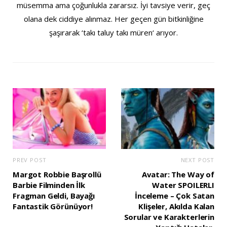
müsemma ama çoğunlukla zararsız. İyi tavsiye verir, geç
olana dek ciddiye alınmaz. Her geçen gün bitkinliğine
şaşırarak ‘takı taluy takı müren‘ arıyor.
PREV POST
NEXT POST
Margot Robbie Başrollü
Avatar: The Way of
Barbie Filminden İlk
Water SPOILERLI
Fragman Geldi, Bayağı
İnceleme – Çok Satan
Fantastik Görünüyor!
Klişeler, Akılda Kalan
Sorular ve Karakterlerin