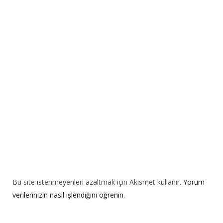
n
a
t
i
v
e
:
Bu site istenmeyenleri azaltmak için Akismet kullanır.
Yorum
verilerinizin nasıl işlendiğini öğrenin.