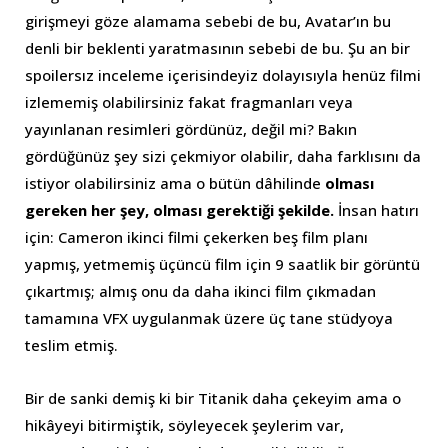
girişmeyi göze alamama sebebi de bu, Avatar’ın bu
denli bir beklenti yaratmasının sebebi de bu. Şu an bir
spoilersız inceleme içerisindeyiz dolayısıyla henüz filmi
izlememiş olabilirsiniz fakat fragmanları veya
yayınlanan resimleri gördünüz, değil mi? Bakın
gördüğünüz şey sizi çekmiyor olabilir, daha farklısını da
istiyor olabilirsiniz ama o bütün dâhilinde
olması
gereken her şey, olması gerektiği şekilde.
İnsan hatırı
için: Cameron ikinci filmi çekerken beş film planı
yapmış, yetmemiş üçüncü film için 9 saatlik bir görüntü
çıkartmış; almış onu da daha ikinci film çıkmadan
tamamına VFX uygulanmak üzere üç tane stüdyoya
teslim etmiş.
Bir de sanki demiş ki bir Titanik daha çekeyim ama o
hikâyeyi bitirmiştik, söyleyecek şeylerim var,