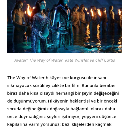
Avatar: The Way of Water, Kate Winslet ve Cliff Curtis
The Way of Water hikâyesi ve kurgusu ile insanı
sıkmayacak sürükleyicilikte bir film. Bununla beraber
biraz daha kısa olsaydı herhangi bir şeyin değişeceğini
de düşünmüyorum. Hikâyenin beklentisi ve bir önceki
soruda değindiğimiz doğasıyla bağlantılı olarak daha
önce duymadığınız şeyleri işitmiyor, yepyeni düşünce
kapılarına varmıyorsunuz; bazı klişelerden kaçmak