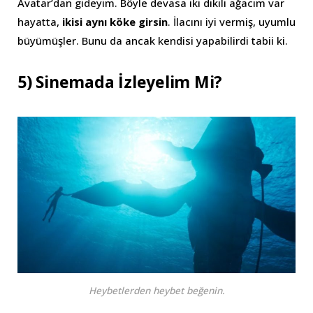
Avatar’dan gideyim. Böyle devasa iki dikili ağacım var
hayatta,
ikisi aynı köke girsin
. İlacını iyi vermiş, uyumlu
büyümüşler. Bunu da ancak kendisi yapabilirdi tabii ki.
5) Sinemada İzleyelim Mi?
Heybetlerden heybet beğenin.