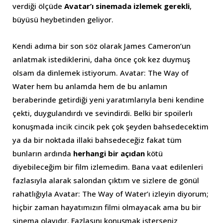
verdiği ölçüde
Avatar’ı sinemada izlemek gerekli
,
büyüsü heybetinden geliyor.
Kendi adıma bir son söz olarak James Cameron’un
anlatmak istediklerini, daha önce çok kez duymuş
olsam da dinlemek istiyorum. Avatar: The Way of
Water hem bu anlamda hem de bu anlamın
beraberinde getirdiği yeni yaratımlarıyla beni kendine
çekti, duygulandırdı ve sevindirdi. Belki bir spoilerlı
konuşmada incik cincik pek çok şeyden bahsedecektim
ya da bir noktada illaki bahsedeceğiz fakat tüm
bunların ardında
herhangi bir açıdan
kötü
diyebileceğim bir film izlemedim. Bana vaat edilenleri
fazlasıyla alarak salondan çıktım ve sizlere de gönül
rahatlığıyla Avatar: The Way of Water’ı izleyin diyorum;
hiçbir zaman hayatımızın filmi olmayacak ama bu bir
sinema olayıdır. Fazlasını konuşmak isterseniz