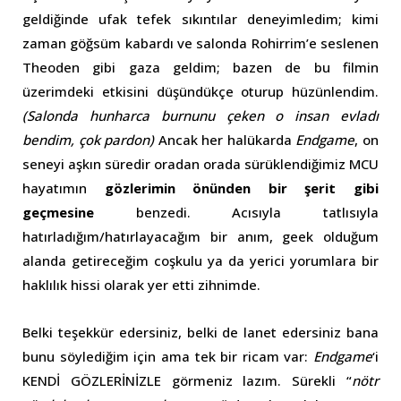
geldiğinde ufak tefek sıkıntılar deneyimledim; kimi
zaman göğsüm kabardı ve salonda Rohirrim’e seslenen
Theoden gibi gaza geldim; bazen de bu filmin
üzerimdeki etkisini düşündükçe oturup hüzünlendim.
(Salonda hunharca burnunu çeken o insan evladı
bendim, çok pardon)
Ancak her halükarda
Endgame
, on
seneyi aşkın süredir oradan orada sürüklendiğimiz MCU
hayatımın
gözlerimin önünden bir şerit gibi
geçmesine
benzedi. Acısıyla tatlısıyla
hatırladığım/hatırlayacağım bir anım, geek olduğum
alanda getireceğim coşkulu ya da yerici yorumlara bir
haklılık hissi olarak yer etti zihnimde.
Belki teşekkür edersiniz, belki de lanet edersiniz bana
bunu söylediğim için ama tek bir ricam var:
Endgame
‘i
KENDİ GÖZLERİNİZLE görmeniz lazım. Sürekli “
nötr