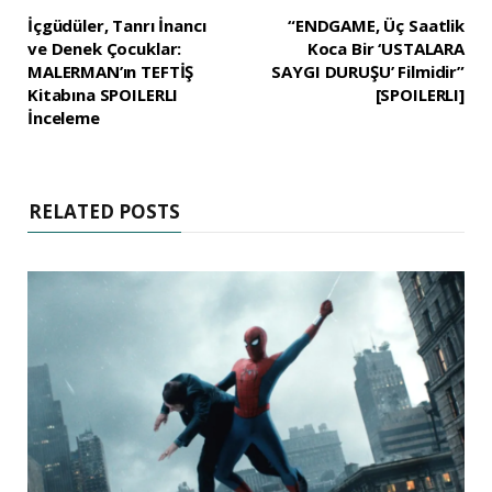
İçgüdüler, Tanrı İnancı
“ENDGAME, Üç Saatlik
ve Denek Çocuklar:
Koca Bir ‘USTALARA
MALERMAN’ın TEFTİŞ
SAYGI DURUŞU’ Filmidir”
Kitabına SPOILERLI
[SPOILERLI]
İnceleme
RELATED POSTS