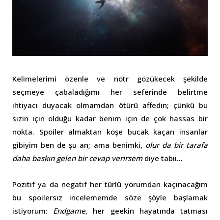
Kelimelerimi özenle ve nötr gözükecek şekilde
seçmeye çabaladığımı her seferinde belirtme
ihtiyacı duyacak olmamdan ötürü affedin; çünkü bu
sizin için olduğu kadar benim için de çok hassas bir
nokta. Spoiler almaktan köşe bucak kaçan insanlar
gibiyim ben de şu an; ama benimki,
olur da bir tarafa
daha baskın gelen bir cevap verirsem
diye tabii…
Pozitif ya da negatif her türlü yorumdan kaçınacağım
bu spoilersız incelememde söze şöyle başlamak
istiyorum:
Endgame
, her geekin hayatında tatması