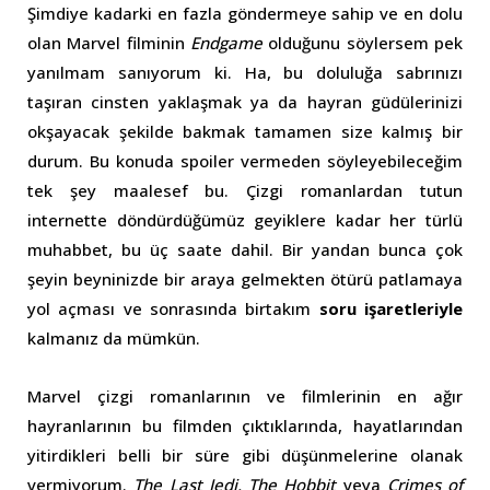
Şimdiye kadarki en fazla göndermeye sahip ve en dolu
olan Marvel filminin
Endgame
olduğunu söylersem pek
yanılmam sanıyorum ki. Ha, bu doluluğa sabrınızı
taşıran cinsten yaklaşmak ya da hayran güdülerinizi
okşayacak şekilde bakmak tamamen size kalmış bir
durum. Bu konuda spoiler vermeden söyleyebileceğim
tek şey maalesef bu. Çizgi romanlardan tutun
internette döndürdüğümüz geyiklere kadar her türlü
muhabbet, bu üç saate dahil. Bir yandan bunca çok
şeyin beyninizde bir araya gelmekten ötürü patlamaya
yol açması ve sonrasında birtakım
soru işaretleriyle
kalmanız da mümkün.
Marvel çizgi romanlarının ve filmlerinin en ağır
hayranlarının bu filmden çıktıklarında, hayatlarından
yitirdikleri belli bir süre gibi düşünmelerine olanak
vermiyorum.
The Last Jedi, The Hobbit
veya
Crimes of