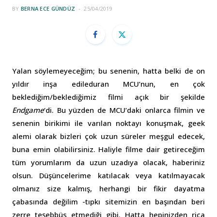
BY
BERNA ECE GÜNDÜZ
25/04/2019
Yalan söylemeyeceğim; bu senenin, hatta belki de on
yıldır inşa edileduran MCU’nun, en çok
beklediğim/beklediğimiz filmi açık bir şekilde
Endgame
‘di. Bu yüzden de MCU’daki onlarca filmin ve
senenin birikimi ile varılan noktayı konuşmak, geek
alemi olarak bizleri çok uzun süreler meşgul edecek,
buna emin olabilirsiniz. Haliyle filme dair getireceğim
tüm yorumlarım da uzun uzadıya olacak, haberiniz
olsun. Düşüncelerime katılacak veya katılmayacak
olmanız size kalmış, herhangi bir fikir dayatma
çabasında değilim -tıpkı sitemizin en başından beri
zerre teşebbüs etmediği gibi. Hatta hepinizden rica