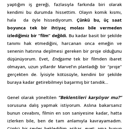
yaptığım iş gereği, fazlasıyla farkında biri olarak
kendimi bu durumda hissettim. Olayın komik kısmı,
hala da öyle hissediyorum.
Çünkü bu, üç saat
boyunca tek bir ihtiyaç molası bile vermeden
izlediğimiz bir “film” değildi.
Bu kadar basit bir şekilde
tanımı hak etmediğini, harcanan onca emeğin ve
senenin hatırına deşilmesi gereken bir proje olduğunu
düşünüyorum. Evet,
Endgame
tek bir filmden ibaret
olmayan, uzun yıllardır Marvel’ın planladığı bir “proje”
gerçekten de. İyisiyle kötüsüyle, kendini bir şekilde
buraya kadar getirebilmeyi başarmış bir tanıdık…
Genel olarak yöneltilen
“Beklentileri karşılıyor mu?”
sorusuna dalış yapmak istiyorum. Aslına bakarsanız
bunun cevabını, filmin en son saniyesine kadar, hatta
izlerken bile, ben de tam anlamıyla kavrayamadım.
Çünkü bir şeyler beklediğim aşikar, evet; ama bunun