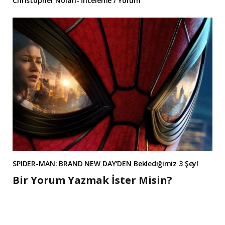
Christopher Nolan- İnceleme / Yorum
SPIDER-MAN: BRAND NEW DAY’DEN Beklediğimiz 3 Şey!
Bir Yorum Yazmak İster Misin?
A