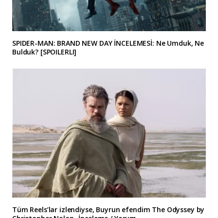
SPIDER-MAN: BRAND NEW DAY İNCELEMESİ: Ne Umduk, Ne
Bulduk? [SPOILERLI]
Tüm Reels’lar izlendiyse, Buyrun efendim The Odyssey by