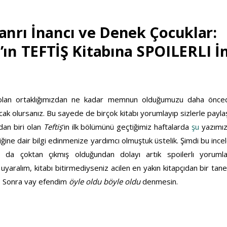
Tanrı İnancı ve Denek Çocuklar:
n TEFTİŞ Kitabına SPOILERLI İ
9
la olan ortaklığımızdan ne kadar memnun olduğumuzu daha önce
acak olursanız. Bu sayede de birçok kitabı yorumlayıp sizlerle payla
dan biri olan
Teftiş
’in ilk bölümünü geçtiğimiz haftalarda
şu
yazımız
iğine dair bilgi edinmenize yardımcı olmuştuk üstelik. Şimdi bu inc
mız da çoktan çıkmış olduğundan dolayı artık spoilerlı yorumla
yaralım, kitabı bitirmediyseniz acilen en yakın kitapçıdan bir tan
. Sonra vay efendim
öyle oldu böyle oldu
denmesin.