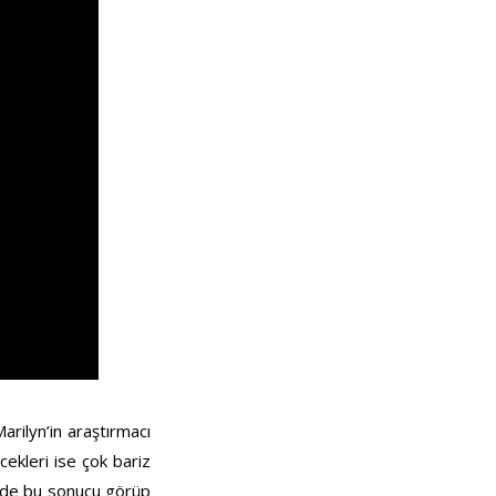
arilyn’in araştırmacı
cekleri ise çok bariz
yn de bu sonucu görüp