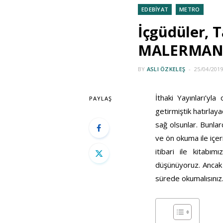
EDEBİYAT
METRO
İçgüdüler, 
MALERMAN’ı
BY
ASLI ÖZKELEŞ
25/04/201
İthaki Yayınları’y
PAYLAŞ
getirmiştik hatırlay
sağ olsunlar. Bunlar
ve ön okuma ile içer
itibari ile kitabı
düşünüyoruz. Ancak u
sürede okumalısınız