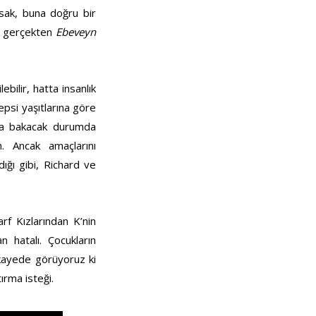
sak, buna doğru bir
se gerçekten
Ebeveyn
bilir, hatta insanlık
epsi yaşıtlarına göre
lara bakacak durumda
n. Ancak amaçlarını
ığı gibi, Richard ve
rf Kızlarından K’nin
 hatalı. Çocukların
Hikayede görüyoruz ki
ırma isteği.