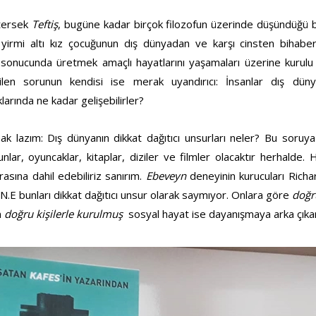
tersek
Teftiş
, bugüne kadar birçok filozofun üzerinde düşündüğü bi
 yirmi altı kız çocuğunun dış dünyadan ve karşı cinsten bihabe
onucunda üretmek amaçlı hayatlarını yaşamaları üzerine kurulu 
len sorunun kendisi ise merak uyandırıcı: İnsanlar dış dünya
larında ne kadar gelişebilirler?
k lazım: Dış dünyanın dikkat dağıtıcı unsurları neler? Bu soruy
lar, oyuncaklar, kitaplar, diziler ve filmler olacaktır herhalde. 
rasına dahil edebiliriz sanırım.
Ebeveyn
deneyinin kurucuları Richa
.N.E bunları dikkat dağıtıcı unsur olarak saymıyor. Onlara göre
doğr
n
doğru kişilerle
kurulmuş
sosyal hayat ise dayanışmaya arka çıka