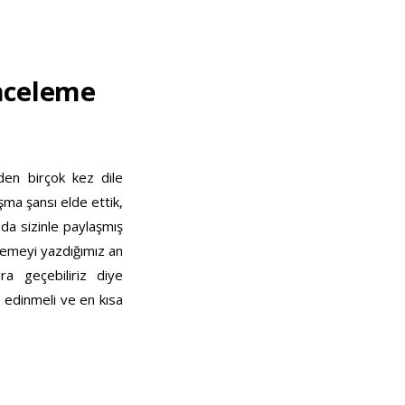
nceleme
den birçok kez dile
şma şansı elde ettik,
da sizinle paylaşmış
elemeyi yazdığımız an
ra geçebiliriz diye
e edinmeli ve en kısa