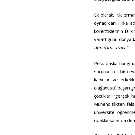
Ek olarak, Malerman
oynadıkları Filika a
körelttiklerinin far
yarattığı bu dünyada
denetimi aracı.”
Peki, başka hangi u
sorunun tek bir ceva
kadınlar ve erkekle
olağanüstü başarı gös
çocuklar, “gerçek h
Mühendislikten fel
üniversite öğrencil
odaklansalar da dene