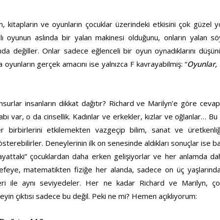
, kitapların ve oyunların çocuklar üzerindeki etkisini çok güzel y
dlı oyunun aslında bir yalan makinesi olduğunu, onların yalan söy
kında değiller. Onlar sadece eğlenceli bir oyun oynadıklarını düşü
 oyunların gerçek amacını ise yalnızca F kavrayabilmiş: “
Oyunlar, 
nsurlar insanların dikkat dağıtır? Richard ve Marilyn’e göre cevap
bı var, o da cinsellik. Kadınlar ve erkekler, kızlar ve oğlanlar… Bu 
r birbirlerini etkilemekten vazgeçip bilim, sanat ve üretkenli
terebilirler. Deneylerinin ilk on senesinde aldıkları sonuçlar ise ba
ayattaki” çocuklardan daha erken gelişiyorlar ve her anlamda daha
sefeye, matematikten fiziğe her alanda, sadece on üç yaşlarınd
eri ile aynı seviyedeler. Her ne kadar Richard ve Marilyn, çoc
yin çıktısı sadece bu değil. Peki ne mi? Hemen açıklıyorum: