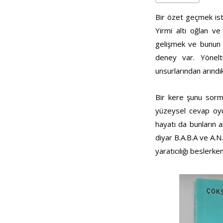
Bir özet geçmek is
Yirmi altı oğlan ve
gelişmek ve bunun s
deney var. Yönelti
unsurlarından arındık
Bir kere şunu sorma
yüzeysel cevap oyun
hayatı da bunların a
diyar B.A.B.A ve A.N
yaratıcılığı beslerke