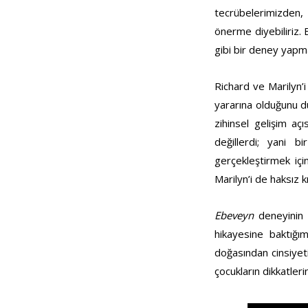
tecrübelerimizden,
önerme diyebiliriz.
gibi bir deney yapm
Richard ve Marilyn’i
yararına olduğunu 
zihinsel gelişim aç
değillerdi; yani b
gerçekleştirmek içi
Marilyn’i de haksız k
Ebeveyn
deneyinin e
hikayesine baktığı
doğasından cinsiyeti
çocukların dikkatler