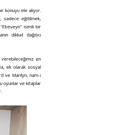
r konuyu ele alıyor.
r, sadece eğitilmek,
“Ebeveyn” isimli bir
nın dikkat dağıtıcı
a verebileceğimiz en
Ha, ek olarak sosyal
rd ve Marilyn, nam-ı
u
oyunlar ve kitaplar
r.