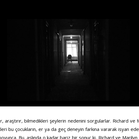
 araştırır, bilmedikleri şeylerin nedenini sorgularlar. Richard ve M
kleri bu çocukların, er ya da geç deneyin farkına vararak isyan ede
boyunca. Bu, aslında o kadar bariz bir sonuç ki, Richard ve Maril