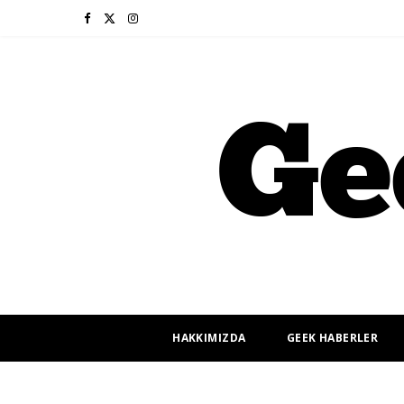
F
X
I
a
(
n
c
T
s
e
w
t
b
i
a
o
t
g
o
t
r
k
e
a
r
m
HAKKIMIZDA
GEEK HABERLER
)