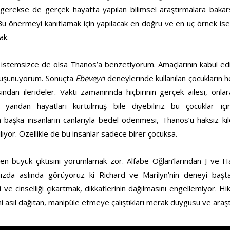
 gerekse de gerçek hayatta yapılan bilimsel araştırmalara bakar
 Bu önermeyi kanıtlamak için yapılacak en doğru ve en uç örnek i
ak.
 istemsizce de olsa Thanos’a benzetiyorum. Amaçlarının kabul edile
düşünüyorum. Sonuçta
Ebeveyn
deneylerinde kullanılan çocukların h
ısından ilerideler. Vakti zamanınnda hiçbirinin gerçek ailesi, on
ir yandan hayatları kurtulmuş bile diyebiliriz bu çocuklar içi
n başka insanların canlarıyla bedel ödenmesi, Thanos’u haksız kıld
ılıyor. Özellikle de bu insanlar sadece birer çocuksa.
n büyük çıktısını yorumlamak zor. Alfabe Oğlan’larından J ve Ha
mızda aslında görüyoruz ki Richard ve Marilyn’nin deneyi baştan
 ve cinselliği çıkartmak, dikkatlerinin dağılmasını engellemiyor. 
ini asıl dağıtan, manipüle etmeye çalıştıkları merak duygusu ve araşt