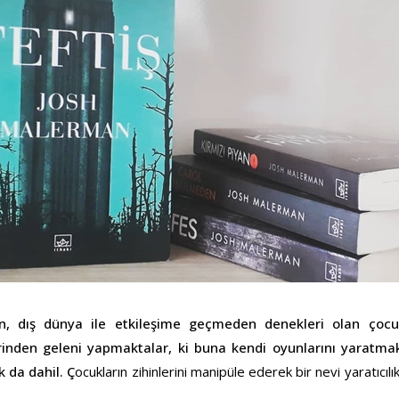
n, dış dünya ile etkileşime geçmeden denekleri olan çocukla
erinden geleni yapmaktalar, ki buna kendi oyunlarını yaratm
k da dahil. Ç
ocukların zihinlerini manipüle ederek bir nevi yaratıcılı