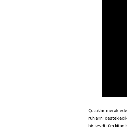
Çocuklar merak eder,
ruhlarını destekledi
bir şeydi tüm kitap 