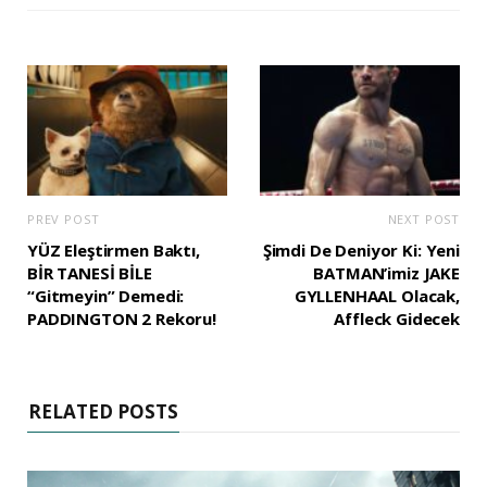
PREV POST
NEXT POST
YÜZ Eleştirmen Baktı,
Şimdi De Deniyor Ki: Yeni
BİR TANESİ BİLE
BATMAN’imiz JAKE
“Gitmeyin” Demedi:
GYLLENHAAL Olacak,
PADDINGTON 2 Rekoru!
Affleck Gidecek
RELATED POSTS