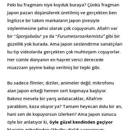
Peki bu fragmanı niye koyduk buraya? Çünkü fragman
Japon pazarı düşünülerek üretilmiş ve gerçekten ben
İngilizce bir takım markaların Japon şivesiyle
söylenmesine şahsi olarak çok coşuyorum. Allah’ı var
bir “
Sponjababu
” ya da “
Furumetaroarkemistu”
gibi bir
güzellik yok burada. Ama Japon seslendirme sanatçıları
bu tip videolarda gerçekten çok muhteşem coşuyorlar.
Her cümle dünyanın en hayret verici derecede
muazzam şeyine bakıp verilmiş bir tepki gibi.
Bu sadece filmler, diziler, animeler değil; mikrofonu
alan Japon erkeği hemen sert kopmaya başlıyor.
Bakınız mesela bir yarış anlatacaklar, Allah’ım
yarabbim, kaza oluyor ya? Tamam heyecan dolu bir an,
hani sen de kopuyorsun izlerken? Ama Japon sunucu
öyle bir anlatıyor ki,
öyle güzel kendinden geçiyor
ki
pistin göbeğinden Cthulhu dirildi sanıyorsun: