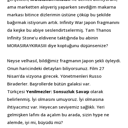
ama marketten alışveriş yaparken sevdiğim makarna
markası bitince dizlerimin üstüne çöküp bu şekilde
bağırmak istiyorum artık. Infinity War Japon fragmanını
da keşke bu abiye seslendirtselermiş. Tam Thanos
Infinity Stone’u eldivene taktığında bu abinin
MORASIRAYKIRASIII diye koptuğunu düşünsenize?
Neyse velhasıl, bildiğimiz fragmanın Japon şekli öyleydi.
Onun haricindeki detayları biliyorsunuz. Film 27
Nisan’da vizyona girecek. Yönetmenleri Russo
Biraderler. Başrollerde bütün galaksi var.
Türkçesi
Yenilmezler: Sonsuzluk Savaşı
olarak
belirlenmiş. İyi olmasını umuyoruz. İyi olmasına
ihtiyacımız var. Heyecan seviyemiz sağlıklı. Yeri
gelmişken lafını da açalım bu arada, sizin hype ne
alemde, iyi mi, büyüdü mü?