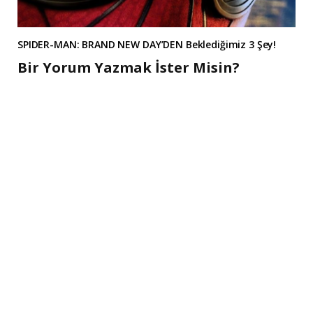
SPIDER-MAN: BRAND NEW DAY’DEN Beklediğimiz 3 Şey!
Bir Yorum Yazmak İster Misin?
A
l
t
e
r
n
a
t
i
v
e