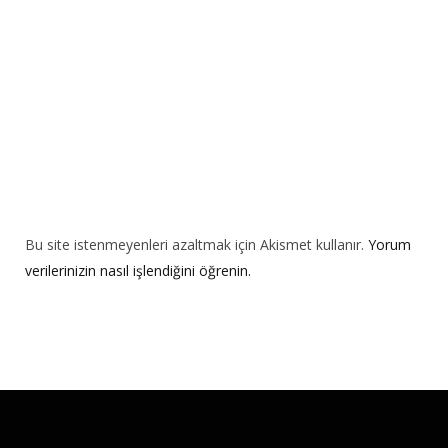
e
:
Bu site istenmeyenleri azaltmak için Akismet kullanır.
Yorum
verilerinizin nasıl işlendiğini öğrenin.