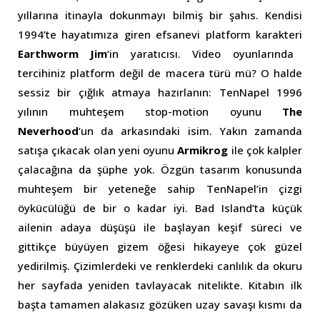
yıllarına itinayla dokunmayı bilmiş bir şahıs. Kendisi
1994’te hayatımıza giren efsanevi platform karakteri
Earthworm Jim
‘in yaratıcısı. Video oyunlarında
tercihiniz platform değil de macera türü mü? O halde
sessiz bir çığlık atmaya hazırlanın: TenNapel 1996
yılının muhteşem stop-motion oyunu
The
Neverhood
‘un da arkasındaki isim. Yakın zamanda
satışa çıkacak olan yeni oyunu
Armikrog
ile çok kalpler
çalacağına da şüphe yok. Özgün tasarım konusunda
muhteşem bir yeteneğe sahip TenNapel’in çizgi
öykücülüğü de bir o kadar iyi. Bad Island’ta küçük
ailenin adaya düşüşü ile başlayan keşif süreci ve
gittikçe büyüyen gizem öğesi hikayeye çok güzel
yedirilmiş. Çizimlerdeki ve renklerdeki canlılık da okuru
her sayfada yeniden tavlayacak nitelikte. Kitabın ilk
başta tamamen alakasız gözüken uzay savaşı kısmı da