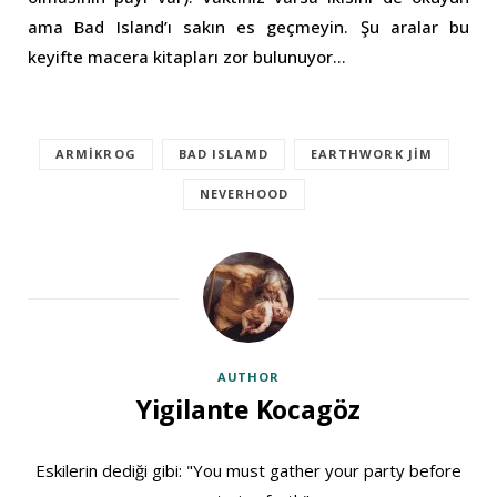
ama Bad Island’ı sakın es geçmeyin. Şu aralar bu
keyifte macera kitapları zor bulunuyor…
ARMIKROG
BAD ISLAMD
EARTHWORK JIM
NEVERHOOD
AUTHOR
Yigilante Kocagöz
Eskilerin dediği gibi: "You must gather your party before