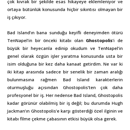
çok kıvrak bir şekilde esas hikayeye eklemleniyor ve
ortaya bütünlük konusunda hiçbir sıkıntısı olmayan bir
iş çıkıyor.
Bad Island’ın bana sunduğu keyifli deneyimden ötürü
TenNapel’in bir önceki kitabı olan
Ghostopolis
‘i de
büyük bir heyecanla edinip okudum ve TenNapel’in
genel olarak özgün işler yaratma konusunda usta bir
isim olduğuna bir kez daha kanaat getirdim. Ne var ki
iki kitap arasında sadece bir senelik bir zaman aralığı
bulunmasına rağmen Bad Island karakterlerin
oturmuşluğu açısından Ghostopolis’ten çok daha
profesyonel bir iş. Her nedense Bad Island, Ghostopolis
kadar görünür olabilmiş bir iş değil; bu durumda Hugh
Jackman’ın Ghostopolis’e karşı gösterdiği özel ilginin ve
kitabı filme çekme çabasının etkisi büyük olsa gerek.