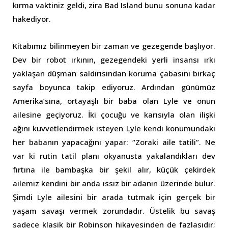
kırma vaktiniz geldi, zira Bad Island bunu sonuna kadar
hakediyor.
Kitabımız bilinmeyen bir zaman ve gezegende başlıyor.
Dev bir robot ırkının, gezegendeki yerli insansı ırkı
yaklaşan düşman saldırısından koruma çabasını birkaç
sayfa boyunca takip ediyoruz. Ardından günümüz
Amerika’sına, ortayaşlı bir baba olan Lyle ve onun
ailesine geçiyoruz. İki çocuğu ve karısıyla olan ilişki
ağını kuvvetlendirmek isteyen Lyle kendi konumundaki
her babanın yapacağını yapar: “Zoraki aile tatili”. Ne
var ki rutin tatil planı okyanusta yakalandıkları dev
fırtına ile bambaşka bir şekil alır, küçük çekirdek
ailemiz kendini bir anda ıssız bir adanın üzerinde bulur.
Şimdi Lyle ailesini bir arada tutmak için gerçek bir
yaşam savaşı vermek zorundadır. Üstelik bu savaş
sadece klasik bir Robinson hikayesinden de fazlasıdır;