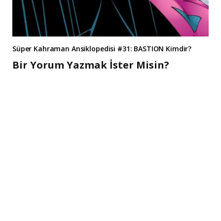
Süper Kahraman Ansiklopedisi #31: BASTION Kimdir?
Bir Yorum Yazmak İster Misin?
A
l
t
e
r
n
a
t
i
v