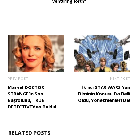
venturing forth"
PREV POST
NEXT POST
Marvel DOCTOR
İkinci STAR WARS Yan
STRANGE’in Son
Filminin Konusu Da Belli
Başrolünü, TRUE
Oldu, Yönetmenleri De!
DETECTIVE’den Buldu!
RELATED POSTS