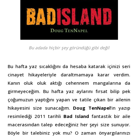
Bu adada hiçbir şey göründüğü gibi değil
Bu hafta yaz sıcaklığını da hesaba katarak içinizi seri
cinayet hikayeleriyle daraltmamaya karar verdim.
Kanın oluk oluk aktığı cehennem mangalarına da
girmeyeceğim. Bu hafta yaz aylarını fırsat bilip pek
çoğumuzun yaptığını yapan ve tatile çıkan bir ailenin
hikayesini size sunacağım.
Doug TenNapel
‘in yazıp
resimlediği 2011 tarihli
Bad Island
fantastik bir aile
macerasından talep edeceğiniz her şeyi size sunuyor.
Böyle bir talebiniz yok mu? O zaman önyargılarınızı