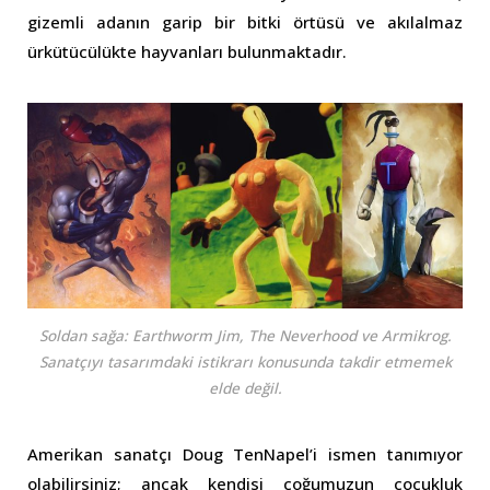
gizemli adanın garip bir bitki örtüsü ve akılalmaz
ürkütücülükte hayvanları bulunmaktadır.
Soldan sağa: Earthworm Jim, The Neverhood ve Armikrog.
Sanatçıyı tasarımdaki istikrarı konusunda takdir etmemek
elde değil.
Amerikan sanatçı Doug TenNapel’i ismen tanımıyor
olabilirsiniz; ancak kendisi çoğumuzun çocukluk