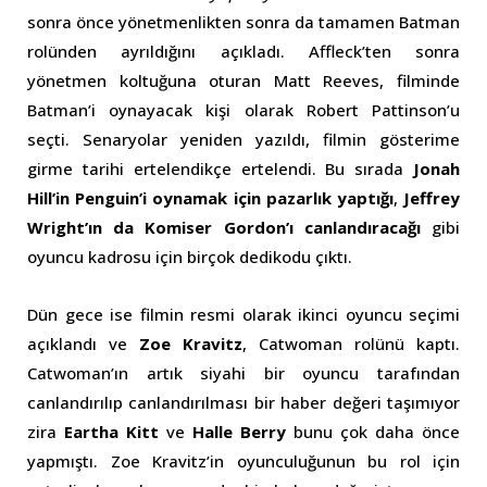
sonra önce yönetmenlikten sonra da tamamen Batman
rolünden ayrıldığını açıkladı. Affleck’ten sonra
yönetmen koltuğuna oturan Matt Reeves, filminde
Batman’i oynayacak kişi olarak Robert Pattinson’u
seçti. Senaryolar yeniden yazıldı, filmin gösterime
girme tarihi ertelendikçe ertelendi. Bu sırada
Jonah
Hill’in Penguin’i oynamak için pazarlık yaptığı
,
Jeffrey
Wright’ın da Komiser Gordon’ı canlandıracağı
gibi
oyuncu kadrosu için birçok dedikodu çıktı.
Dün gece ise filmin resmi olarak ikinci oyuncu seçimi
açıklandı ve
Zoe Kravitz
, Catwoman rolünü kaptı.
Catwoman’ın artık siyahi bir oyuncu tarafından
canlandırılıp canlandırılması bir haber değeri taşımıyor
zira
Eartha Kitt
ve
Halle Berry
bunu çok daha önce
yapmıştı. Zoe Kravitz’in oyunculuğunun bu rol için