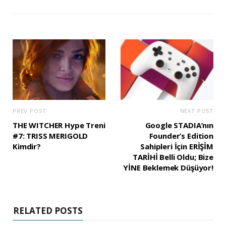
PREV POST
NEXT POST
THE WITCHER Hype Treni
Google STADIA’nın
#7: TRISS MERIGOLD
Founder’s Edition
Kimdir?
Sahipleri İçin ERİŞİM
TARİHİ Belli Oldu; Bize
YİNE Beklemek Düşüyor!
RELATED POSTS