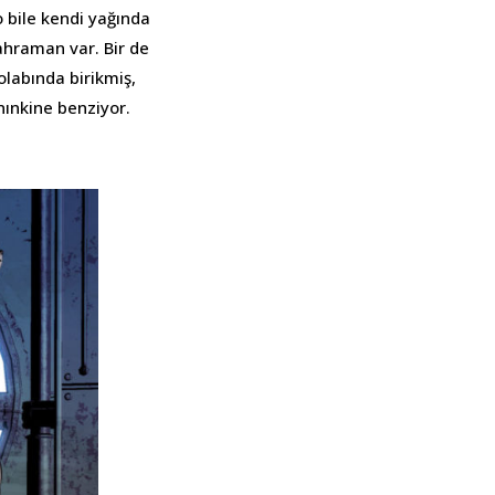
 o bile kendi yağında
ahraman var. Bir de
olabında birikmiş,
nınkine benziyor.