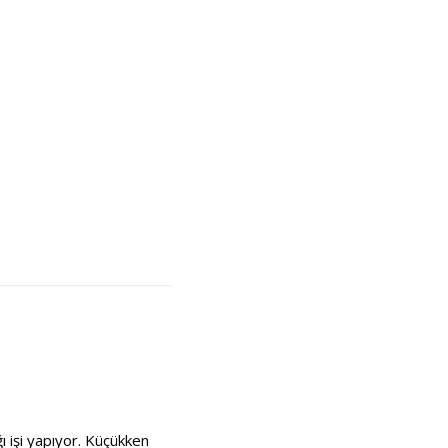
ı işi yapıyor. Küçükken