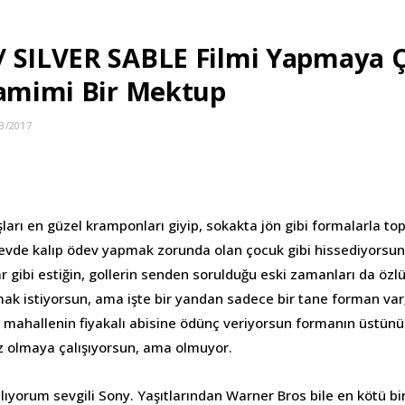
 SILVER SABLE Filmi Yapmaya Ç
Samimi Bir Mektup
3/2017
ları en güzel kramponları giyip, sokakta jön gibi formalarla t
n evde kalıp ödev yapmak zorunda olan çocuk gibi hissediyorsun
r gibi estiğin, gollerin senden sorulduğu eski zamanları da özl
ak istiyorsun, ama işte bir yandan sadece bir tane forman var; 
mahallenin fiyakalı abisine ödünç veriyorsun formanın üstünü.
rz olmaya çalışıyorsun, ama olmuyor.
lıyorum sevgili Sony. Yaşıtlarından Warner Bros bile en kötü bir