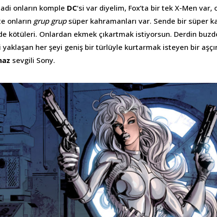
 Hadi onların komple
DC
‘si var diyelim, Fox’ta bir tek X-Men var,
te onların
grup grup
süper kahramanları var. Sende bir süper k
 de kötüleri. Onlardan ekmek çıkartmak istiyorsun. Derdin buzd
 yaklaşan her şeyi geniş bir türlüyle kurtarmak isteyen bir aşçı
tmaz
sevgili Sony.