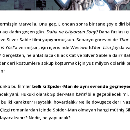
vermisşin Marvel’a. Onu geç. E ondan sonra bir tane şöyle diri bi
a açıkladın geçen gün.
Daha ne istiyorsun Sony?
Daha fazlası çık
 ve Silver Sable filmi yapıyormuşsun. Senaryo görevini de
Thor 
is Yost
‘a vermişsin, işin içerisinde Westworld’den
Lisa Joy
da va
? Gerçekten, ne anlatılacak Black Cat ve Silver Sable’a dair? B
ı dar deri kostümlere sokup koşturmak için yüz milyon dolarlık pr
in?
ünkü bu filmler
belli ki Spider-Man ile aynı evrende geçmeye
cak yani. Hukuki olarak Spider-Man
bahsi
bile geçebilecek mi, 
 bu iki karakter? Haytalık, hovardalık? Ne ile dövüşecekler? Nas
? Çizgi romanlardan içinde Spider-Man olmayan hangi müthiş Sil
layacaksınız? Nedir, ne yapılacak?