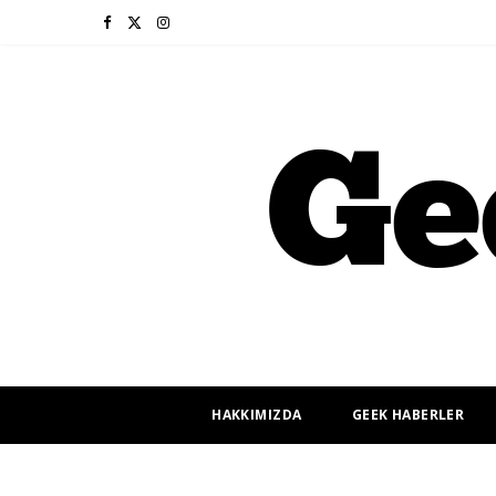
F
X
I
a
(
n
c
T
s
e
w
t
b
i
a
o
t
g
o
t
r
k
e
a
r
m
HAKKIMIZDA
GEEK HABERLER
)