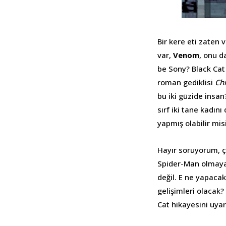
Bir kere eti zaten 
var,
Venom
, onu d
be Sony? Black Cat
roman gediklisi
Chr
bu iki güzide insan
sırf iki tane kadın
yapmış olabilir mis
Hayır soruyorum, ç
Spider-Man olmaya
değil. E ne yapacak
gelişimleri olacak
Cat hikayesini uyar