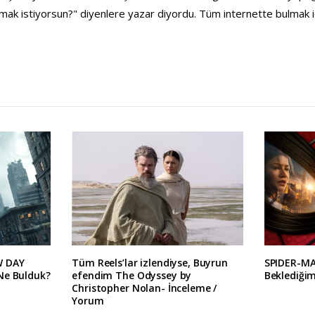
ak istiyorsun?" diyenlere yazar diyordu. Tüm internette bulmak i
W DAY
Tüm Reels’lar izlendiyse, Buyrun
SPIDER-M
Ne Bulduk?
efendim The Odyssey by
Beklediğim
Christopher Nolan- İnceleme /
Yorum