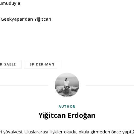
umuduyla,
, Geekyapar’dan Yiğitcan
ER SABLE
SPIDER-MAN
AUTHOR
Yiğitcan Erdoğan
ri şövalyesi. Uluslararası İlişkiler okudu, okula girmeden önce yaptığ