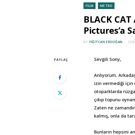
FİLM
METRO
BLACK CAT /
Pictures’a 
BY
YIĞITCAN ERDOĞAN
23/0
Sevgili Sony,
PAYLAŞ
Anlıyorum. Arkadaş
izin vermediği içi
otoparklarda rüzga
çıkıp topunu oynam
Zaten ne zamandır 
kalmış, onla da ta
Bunların hepsini an