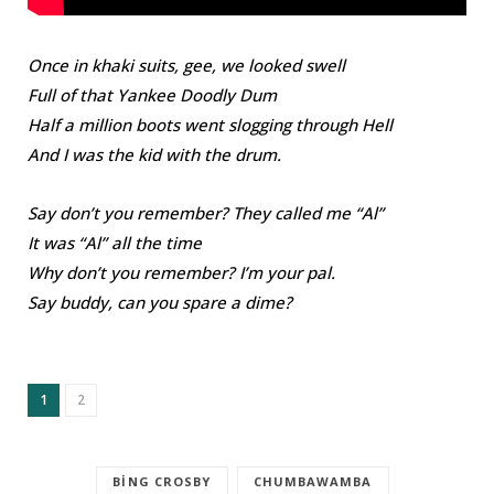
Once in khaki suits, gee, we looked swell
Full of that Yankee Doodly Dum
Half a million boots went slogging through Hell
And I was the kid with the drum.
Say don’t you remember? They called me “Al”
It was “Al” all the time
Why don’t you remember? I’m your pal.
Say buddy, can you spare a dime?
1
2
BING CROSBY
CHUMBAWAMBA