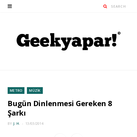
METRO
MÜZİK
Bugün Dinlenmesi Gereken 8
Şarkı
BY
J. H.
13/03/2014