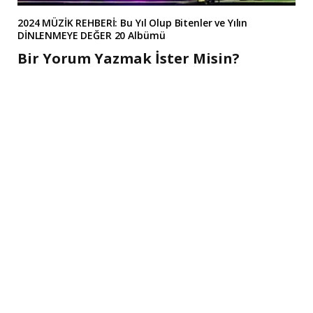
2024 MÜZİK REHBERİ: Bu Yıl Olup Bitenler ve Yılın
DİNLENMEYE DEĞER 20 Albümü
Bir Yorum Yazmak İster Misin?
A
l
t
e
r
n
a
t
i
v
e