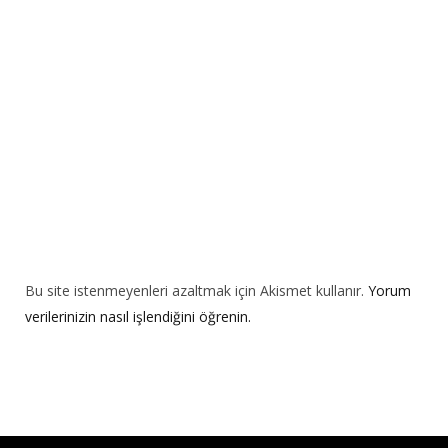
i
v
e
:
Bu site istenmeyenleri azaltmak için Akismet kullanır.
Yorum
verilerinizin nasıl işlendiğini öğrenin.