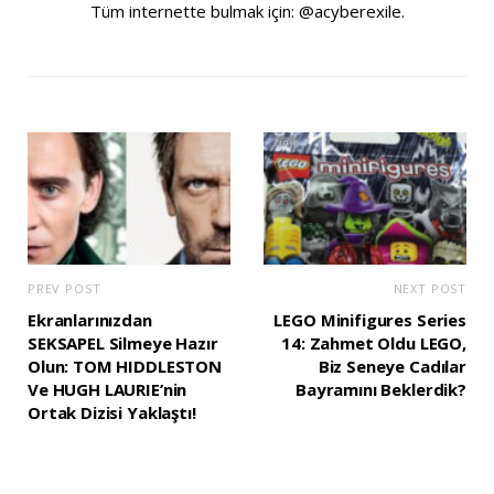
Tüm internette bulmak için: @acyberexile.
PREV POST
NEXT POST
Ekranlarınızdan
LEGO Minifigures Series
SEKSAPEL Silmeye Hazır
14: Zahmet Oldu LEGO,
Olun: TOM HIDDLESTON
Biz Seneye Cadılar
Ve HUGH LAURIE’nin
Bayramını Beklerdik?
Ortak Dizisi Yaklaştı!