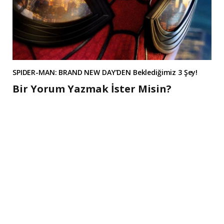
SPIDER-MAN: BRAND NEW DAY’DEN Beklediğimiz 3 Şey!
Bir Yorum Yazmak İster Misin?
A
l
t
e
r
n
a
t