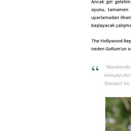
Ancak gel gelelim 
oyunu, tamamen J.
uyarlamadan ilham
başlayacak çalışma
The Hollywood Repo
neden Gollum’un seç
“Karakterde, 
konuşup duru
Smeagol’ün 