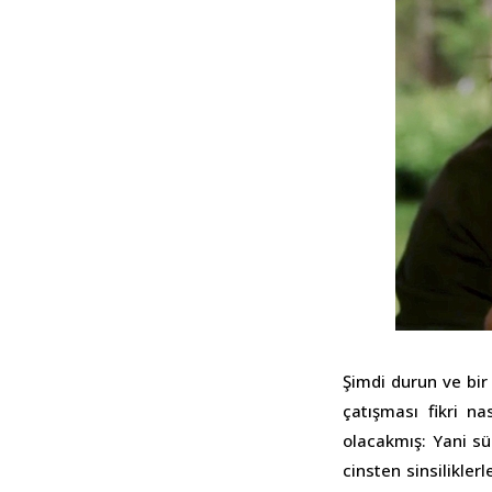
Şimdi durun ve bir
çatışması fikri n
olacakmış: Yani s
cinsten sinsiliklerl