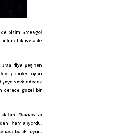
 de bizim Smeagol
bulma hikayesi ile
lursa diye peşinen
elen popüler oyun
endişeye sevk edecek
n derece güzel bir
ı akıtan
Shadow of
den ilham alıyordu.
amadı bu iki oyun.