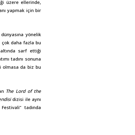
ği üzere ellerinde,
anı yapmak için bir
n dünyasına yönelik
 çok daha fazla bu
ltında sarf ettiği
atımı tadını sonuna
ri olmasa da biz bu
lan
The Lord of the
endisi
dizisi ile aynı
Festivali” tadında