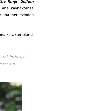
the Rings: Gollum
i, ana kaynaktansa
in ana merkezinden
ana karakter olarak
larak birbiriyle
p veriyor: