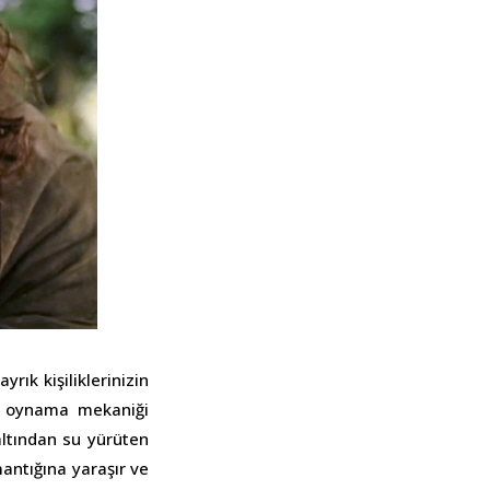
ık kişiliklerinizin
r oynama mekaniği
ltından su yürüten
 mantığına yaraşır ve