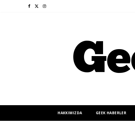
F
X
I
a
(
n
c
T
s
e
w
t
b
i
a
o
t
g
o
t
r
k
e
a
r
m
HAKKIMIZDA
GEEK HABERLER
)