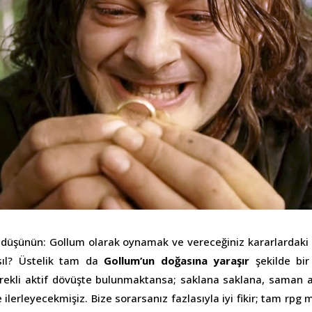
 düşünün: Gollum olarak oynamak ve vereceğiniz kararlardaki ayr
asıl? Üstelik tam da
Gollum’un doğasına yaraşır
şekilde bi
ürekli aktif dövüşte bulunmaktansa; saklana saklana, saman a
e ilerleyecekmişiz. Bize sorarsanız fazlasıyla iyi fikir; tam rpg