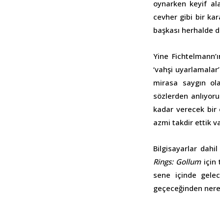
oynarken keyif ala
cevher gibi bir ka
başkası herhalde 
Yine Fichtelmann’ı
‘vahşi uyarlamala
mirasa saygın ola
sözlerden anlıyoru
kadar verecek bir 
azmi takdir ettik va
Bilgisayarlar dah
Rings: Gollum
için 
sene içinde gelec
geçeceğinden nered