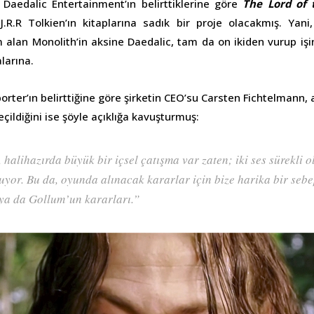
Daedalic Entertainment’ın belirttiklerine göre
The Lord of 
R.R Tolkien’ın kitaplarına sadık bir proje olacakmış. Yan
 alan Monolith’in aksine Daedalic, tam da on ikiden vurup iş
larına.
rter’ın belirttiğine göre şirketin CEO’su Carsten Fichtelmann, 
ildiğini ise şöyle açıklığa kavuşturmuş:
halihazırda büyük bir içsel çatışma var zaten; iki ses sürekli o
yor. Bu da, oyunda alınacak kararlar için bize harika bir sebe
ya da Gollum’un kararları.”