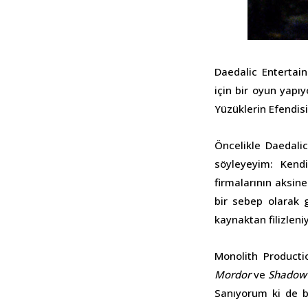
Daedalic Entertai
için bir oyun yap
Yüzüklerin Efendis
Öncelikle Daedali
söyleyeyim: Kend
firmalarının aksine
bir sebep olarak 
kaynaktan filizleni
Monolith Producti
Mordor
ve
Shadow
Sanıyorum ki de b