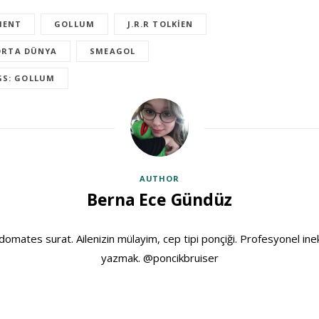
MENT
GOLLUM
J.R.R TOLKIEN
ORTA DÜNYA
SMEAGOL
GS: GOLLUM
AUTHOR
Berna Ece Gündüz
domates surat. Ailenizin mülayim, cep tipi ponçiği. Profesyonel ine
yazmak. @poncikbruiser