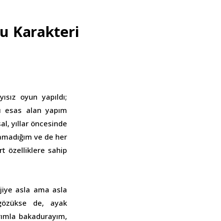
u Karakteri
ısız oyun yapıldı;
ğı esas alan yapım
sal, yıllar öncesinde
lamadığım ve de her
t özelliklere sahip
ojiye asla ama asla
 gözükse de, ayak
rımla bakadurayım,