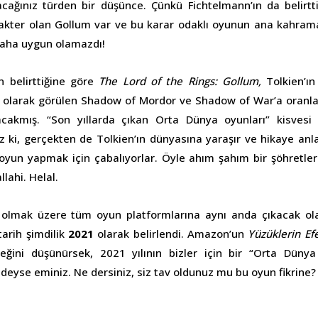
cağınız türden bir düşünce. Çünkü Fichtelmann’ın da belirtti
rakter olan Gollum var ve bu karar odaklı oyunun ana kahram
daha uygun olamazdı!
n belirttiğine göre
The Lord of the Rings: Gollum,
Tolkien’ı
r’ olarak görülen Shadow of Mordor ve Shadow of War’a oranla
cakmış. “Son yıllarda çıkan Orta Dünya oyunları” kisvesi a
z ki, gerçekten de Tolkien’ın dünyasına yaraşır ve hikaye anl
oyun yapmak için çabalıyorlar. Öyle ahım şahım bir şöhretle
llahi. Helal.
il olmak üzere tüm oyun platformlarına aynı anda çıkacak o
tarih şimdilik
2021
olarak belirlendi. Amazon’un
Yüzüklerin Ef
eğini düşünürsek, 2021 yılının bizler için bir “Orta Dünya 
eyse eminiz. Ne dersiniz, siz tav oldunuz mu bu oyun fikrine?