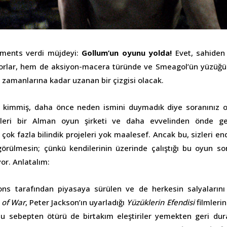
nments verdi müjdeyi:
Gollum’un oyunu yolda!
Evet, sahiden
ıyorlar, hem de aksiyon-macera türünde ve Smeagol’ün yüzüğü 
i zamanlarına kadar uzanan bir çizgisi olacak.
c kimmiş, daha önce neden ismini duymadık diye soranınız o
ileri bir Alman oyun şirketi ve daha evvelinden önde g
 çok fazla bilindik projeleri yok maalesef. Ancak bu, sizleri 
görülmesin; çünkü kendilerinin üzerinde çalıştığı bu oyun so
yor. Anlatalım:
ons tarafından piyasaya sürülen ve de herkesin salyaların
 of War
, Peter Jackson’ın uyarladığı
Yüzüklerin Efendisi
filmlerin
u sebepten ötürü de birtakım eleştiriler yemekten geri dur