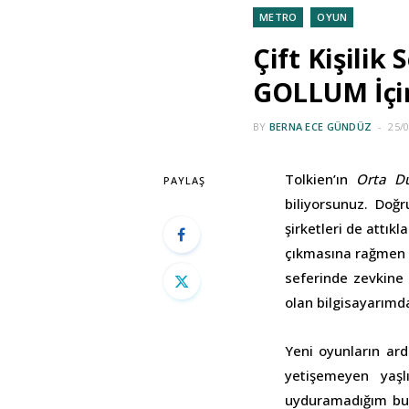
METRO
OYUN
Çift Kişili
GOLLUM İçin
BY
BERNA ECE GÜNDÜZ
25/
Tolkien’ın
Orta D
PAYLAŞ
biliyorsunuz. Doğ
şirketleri de attıkl
çıkmasına rağmen h
seferinde zevkine
olan bilgisayarımd
Yeni oyunların ard
yetişemeyen yaşl
uyduramadığım bu 