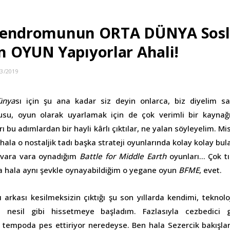
k Sendromunun ORTA DÜNYA Sosl
 OYUN Yapıyorlar Ahali!
03/2019
ünya
sı için şu ana kadar siz deyin onlarca, biz diyelim say
rusu, oyun olarak uyarlamak için de çok verimli bir kayna
arı bu adımlardan bir hayli kârlı çıktılar, ne yalan söyleyelim. Mi
ala o nostaljik tadı başka strateji oyunlarında kolay kolay bu
 vara vara oynadığım
Battle for Middle Earth
oyunları… Çok tır
a hala aynı şevkle oynayabildiğim o yegane oyun
BFME
, evet.
ı arkası kesilmeksizin çıktığı şu son yıllarda kendimi, teknol
ı nesil gibi hissetmeye başladım. Fazlasıyla cezbedici
tempoda pes ettiriyor neredeyse. Ben hala Sezercik bakışla