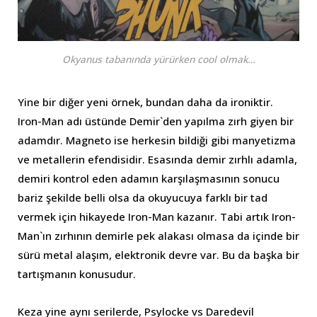
Okyanus tabanında yürürken cool olmak…
Yine bir diğer yeni örnek, bundan daha da ironiktir.
Iron-Man adı üstünde Demir`den yapılma zırh giyen bir
adamdır. Magneto ise herkesin bildiği gibi manyetizma
ve metallerin efendisidir. Esasında demir zırhlı adamla,
demiri kontrol eden adamın karşılaşmasının sonucu
bariz şekilde belli olsa da okuyucuya farklı bir tad
vermek için hikayede Iron-Man kazanır. Tabi artık Iron-
Man`ın zırhının demirle pek alakası olmasa da içinde bir
sürü metal alaşım, elektronik devre var. Bu da başka bir
tartışmanın konusudur.
Keza yine aynı serilerde, Psylocke vs Daredevil