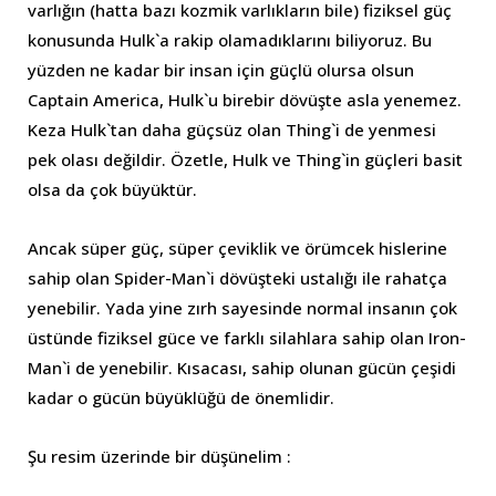
varlığın (hatta bazı kozmik varlıkların bile) fiziksel güç
konusunda Hulk`a rakip olamadıklarını biliyoruz. Bu
yüzden ne kadar bir insan için güçlü olursa olsun
Captain America, Hulk`u birebir dövüşte asla yenemez.
Keza Hulk`tan daha güçsüz olan Thing`i de yenmesi
pek olası değildir. Özetle, Hulk ve Thing`in güçleri basit
olsa da çok büyüktür.
Ancak süper güç, süper çeviklik ve örümcek hislerine
sahip olan Spider-Man`i dövüşteki ustalığı ile rahatça
yenebilir. Yada yine zırh sayesinde normal insanın çok
üstünde fiziksel güce ve farklı silahlara sahip olan Iron-
Man`i de yenebilir. Kısacası, sahip olunan gücün çeşidi
kadar o gücün büyüklüğü de önemlidir.
Şu resim üzerinde bir düşünelim :