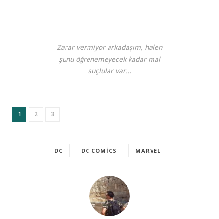
Zarar vermiyor arkadaşım, halen
şunu öğrenemeyecek kadar mal
suçlular var…
1
2
3
DC
DC COMICS
MARVEL