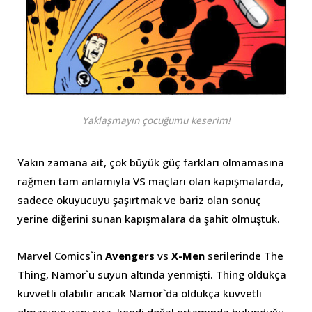
Yaklaşmayın çocuğumu keserim!
Yakın zamana ait, çok büyük güç farkları olmamasına
rağmen tam anlamıyla VS maçları olan kapışmalarda,
sadece okuyucuyu şaşırtmak ve bariz olan sonuç
yerine diğerini sunan kapışmalara da şahit olmuştuk.
Marvel Comics`in
Avengers
vs
X-Men
serilerinde The
Thing, Namor`u suyun altında yenmişti. Thing oldukça
kuvvetli olabilir ancak Namor`da oldukça kuvvetli
olmasının yanı sıra, kendi doğal ortamında bulunduğu