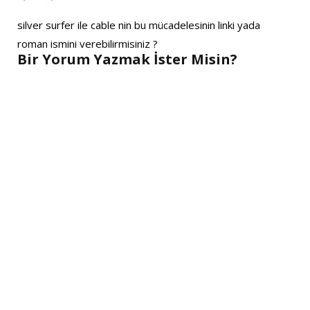
silver surfer ile cable nin bu mücadelesinin linki yada
roman ismini verebilirmisiniz ?
Bir Yorum Yazmak İster Misin?
A
l
t
e
r
n
a
t
i
v
e