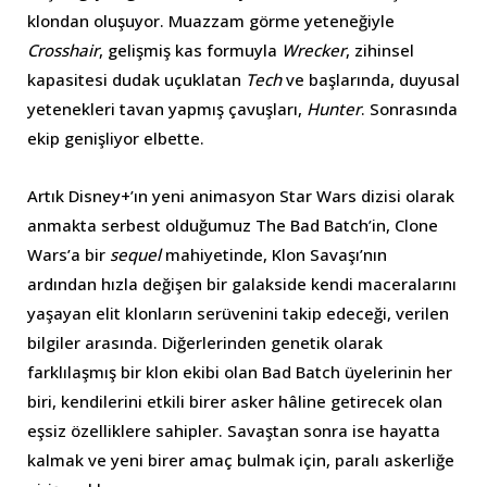
klondan oluşuyor. Muazzam görme yeteneğiyle
Crosshair
, gelişmiş kas formuyla
Wrecker
, zihinsel
kapasitesi dudak uçuklatan
Tech
ve başlarında, duyusal
yetenekleri tavan yapmış çavuşları,
Hunter
. Sonrasında
ekip genişliyor elbette.
Artık Disney+’ın yeni animasyon Star Wars dizisi olarak
anmakta serbest olduğumuz The Bad Batch’in, Clone
Wars’a bir
sequel
mahiyetinde, Klon Savaşı’nın
ardından hızla değişen bir galakside kendi maceralarını
yaşayan elit klonların serüvenini takip edeceği, verilen
bilgiler arasında. Diğerlerinden genetik olarak
farklılaşmış bir klon ekibi olan Bad Batch üyelerinin her
biri, kendilerini etkili birer asker hâline getirecek olan
eşsiz özelliklere sahipler. Savaştan sonra ise hayatta
kalmak ve yeni birer amaç bulmak için, paralı askerliğe