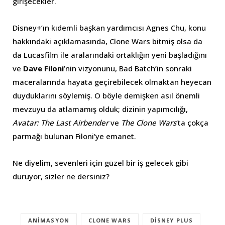
girişecekler.
Disney+’ın kıdemli başkan yardımcısı Agnes Chu, konu
hakkındaki açıklamasında, Clone Wars bitmiş olsa da
da Lucasfilm ile aralarındaki ortaklığın yeni başladığını
ve
Dave Filoni
’nin vizyonunu, Bad Batch’in sonraki
maceralarında hayata geçirebilecek olmaktan heyecan
duyduklarını söylemiş. O böyle demişken asıl önemli
mevzuyu da atlamamış olduk; dizinin yapımcılığı,
Avatar: The Last Airbender
ve
The Clone Wars
‘ta çokça
parmağı bulunan Filoni’ye emanet.
Ne diyelim, sevenleri için güzel bir iş gelecek gibi
duruyor, sizler ne dersiniz?
ANIMASYON
CLONE WARS
DISNEY PLUS