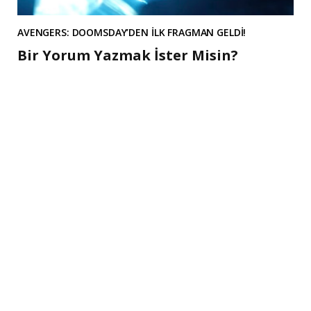
AVENGERS: DOOMSDAY’DEN İLK FRAGMAN GELDİ!
Bir Yorum Yazmak İster Misin?
A
l
t
e
r
n
a
t
i
v
e
: