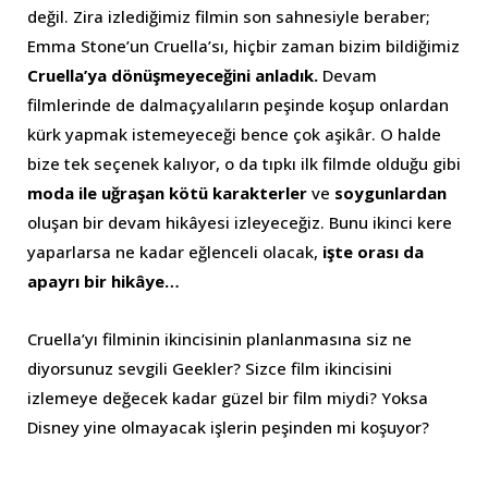
değil. Zira izlediğimiz filmin son sahnesiyle beraber;
Emma Stone’un Cruella’sı, hiçbir zaman bizim bildiğimiz
Cruella’ya dönüşmeyeceğini anladık.
Devam
filmlerinde de dalmaçyalıların peşinde koşup onlardan
kürk yapmak istemeyeceği bence çok aşikâr. O halde
bize tek seçenek kalıyor, o da tıpkı ilk filmde olduğu gibi
moda ile uğraşan kötü karakterler
ve
soygunlardan
oluşan bir devam hikâyesi izleyeceğiz. Bunu ikinci kere
yaparlarsa ne kadar eğlenceli olacak,
işte orası da
apayrı bir hikâye…
Cruella’yı filminin ikincisinin planlanmasına siz ne
diyorsunuz sevgili Geekler? Sizce film ikincisini
izlemeye değecek kadar güzel bir film miydi? Yoksa
Disney yine olmayacak işlerin peşinden mi koşuyor?