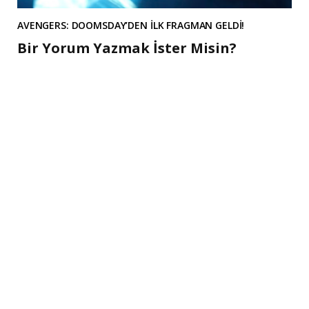
AVENGERS: DOOMSDAY’DEN İLK FRAGMAN GELDİ!
Bir Yorum Yazmak İster Misin?
A
l
t
e
r
n
a
t
i
v
e
: