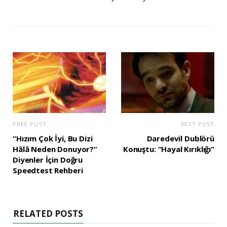
PREV POST
NEXT POST
“Hızım Çok İyi, Bu Dizi
Daredevil Dublörü
Hâlâ Neden Donuyor?”
Konuştu: “Hayal Kırıklığı”
Diyenler İçin Doğru
Speedtest Rehberi
RELATED POSTS