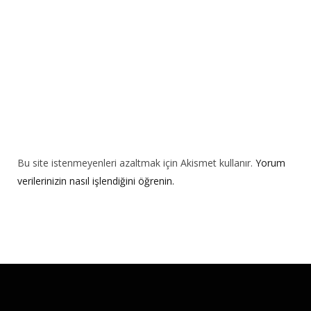
e
:
Bu site istenmeyenleri azaltmak için Akismet kullanır.
Yorum
verilerinizin nasıl işlendiğini öğrenin.