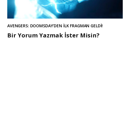
AVENGERS: DOOMSDAY’DEN İLK FRAGMAN GELDİ!
Bir Yorum Yazmak İster Misin?
A
l
t
e
r
n
a
t
i
v