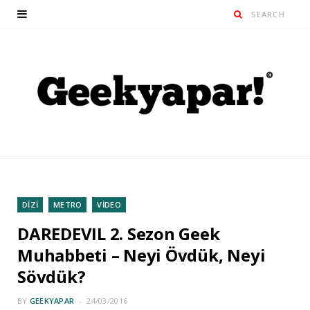
DİZİ
METRO
VİDEO
DAREDEVIL 2. Sezon Geek
Muhabbeti – Neyi Övdük, Neyi
Sövdük?
BY
GEEKYAPAR
24/03/2016