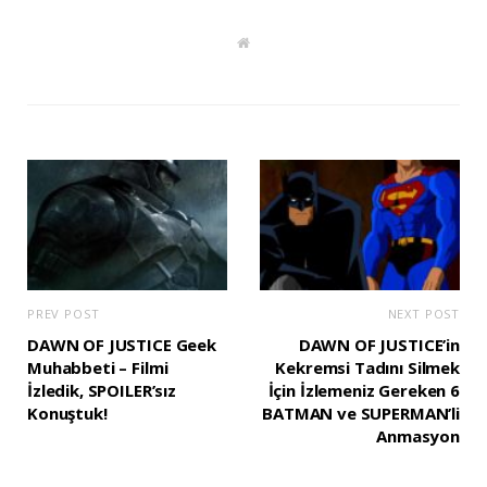
W
e
b
s
i
t
e
PREV POST
NEXT POST
DAWN OF JUSTICE Geek
DAWN OF JUSTICE’in
Muhabbeti – Filmi
Kekremsi Tadını Silmek
İzledik, SPOILER’sız
İçin İzlemeniz Gereken 6
Konuştuk!
BATMAN ve SUPERMAN’li
Anmasyon