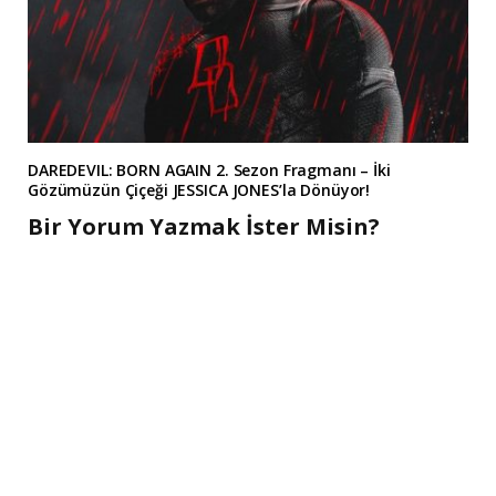
DAREDEVIL: BORN AGAIN 2. Sezon Fragmanı – İki
Gözümüzün Çiçeği JESSICA JONES’la Dönüyor!
Bir Yorum Yazmak İster Misin?
A
l
t
e
r
n
a