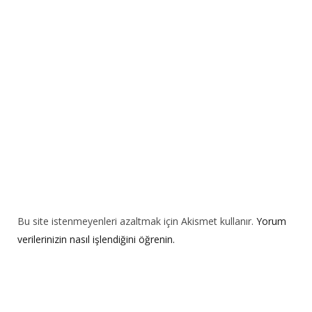
t
i
v
e
:
Bu site istenmeyenleri azaltmak için Akismet kullanır.
Yorum
verilerinizin nasıl işlendiğini öğrenin.