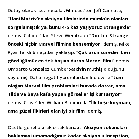
Detay olarak ise, mesela /Filmcast’ten Jeff Cannata,
“
Hani Matrix’te aksiyon filmlerinde mümkün olanları
sorgulamıştık ya, bunu 4-5 kez yaşıyoruz Strange’de
”
demiş. Collider’dan Steve Weintraub “
Doctor Strange
önceki hiçbir Marvel filmine benzemiyor
” demiş. Mike
Ryan farklı bir açıdan yaklaşıp, “
Çok uzun süreden beri
gördüğümüz en tek başına duran Marvel filmi
” demiş.
Umberto Gonzalez Cumberbatch’in müthiş olduğunu
söylemiş. Daha negatif yorumlardan Indiewire “
tüm
olağan Marvel film problemleri burada da var, ama
Tilda ve baya kafa yapan görseller işi kurtarıyor
”
demiş. Crave’den William Bibbian da “
İlk beşe koymam,
ama güzel fikirleri olan iyi bir film
” demiş.
Özetle genel olarak ortak kanaat:
Aksiyon sekansları
beklemeyi umamadığımız kadar aksiyonlu Inception,