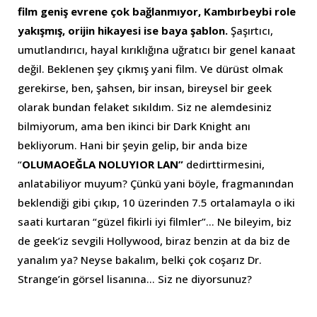
film geniş evrene çok bağlanmıyor, Kambırbeybi role
yakışmış, orijin hikayesi ise baya şablon.
Şaşırtıcı,
umutlandırıcı, hayal kırıklığına uğratıcı bir genel kanaat
değil. Beklenen şey çıkmış yani film. Ve dürüst olmak
gerekirse, ben, şahsen, bir insan, bireysel bir geek
olarak bundan felaket sıkıldım. Siz ne alemdesiniz
bilmiyorum, ama ben ikinci bir Dark Knight anı
bekliyorum. Hani bir şeyin gelip, bir anda bize
“
OLUMAOEĞLA NOLUYIOR LAN”
dedirttirmesini,
anlatabiliyor muyum? Çünkü yani böyle, fragmanından
beklendiği gibi çıkıp, 10 üzerinden 7.5 ortalamayla o iki
saati kurtaran “güzel fikirli iyi filmler”… Ne bileyim, biz
de geek’iz sevgili Hollywood, biraz benzin at da biz de
yanalım ya? Neyse bakalım, belki çok coşarız Dr.
Strange’in görsel lisanına… Siz ne diyorsunuz?