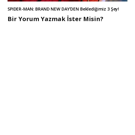
SPIDER-MAN: BRAND NEW DAY’DEN Beklediğimiz 3 Şey!
Bir Yorum Yazmak İster Misin?
A
l
t
e
r
n
a
t
i
v
e
: