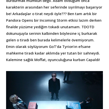
durdurmak mümkün değil. Adam övdüğüm onca
karakterin arasından her seferinde sıyrılmayı başarıyor
be! Arkadaşlar o tirat neydi öyle??? Ben tam artık bir
Pandora Opens bir Incoming Storm etkisi lazım derken
finalde yüzüme yediğim tokadı unutamam. TDOTD
dokunuşuyla serinin kalbinden böylesine iç burkarak
gelen o tiradı ben burada kelimelerle övemiyorum.
Emin olarak söylüyorum GoT’da Tyrion’ın efsane
mahkeme tiradı kadar aklımda yer tutan bir sahneydi.
Kalemine sağlık Moffat, oyunculuğuna kurban Capaldi!