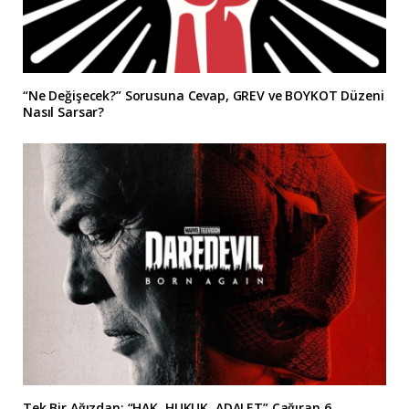
“Ne Değişecek?” Sorusuna Cevap, GREV ve BOYKOT Düzeni
Nasıl Sarsar?
Tek Bir Ağızdan: “HAK, HUKUK, ADALET” Çağıran 6