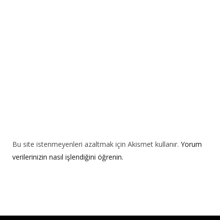
i
v
e
:
Bu site istenmeyenleri azaltmak için Akismet kullanır.
Yorum
verilerinizin nasıl işlendiğini öğrenin.