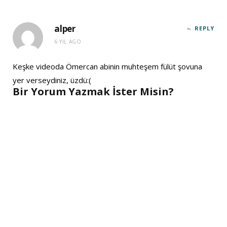
alper
REPLY
6 YIL AGO
Keşke videoda Ömercan abinin muhteşem fülüt şovuna
yer verseydiniz, üzdü:(
Bir Yorum Yazmak İster Misin?
A
l
t
e
r
n
a
t