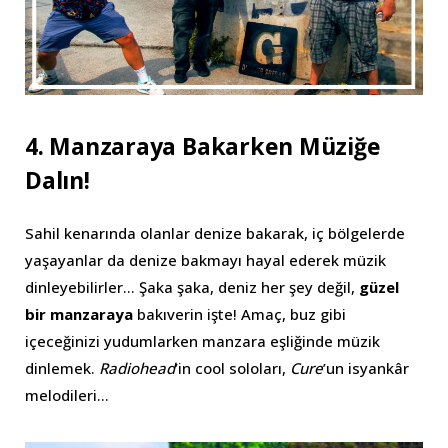
4.
Manzaraya Bakarken Müziğe
Dalın!
Sahil kenarında olanlar denize bakarak, iç bölgelerde
yaşayanlar da denize bakmayı hayal ederek müzik
dinleyebilirler… Şaka şaka, deniz her şey değil,
güzel
bir manzaraya
bakıverin işte! Amaç, buz gibi
içeceğinizi yudumlarken manzara eşliğinde müzik
dinlemek.
Radiohead
’in cool soloları,
Cure
’un isyankâr
melodileri…