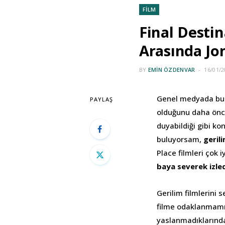
FİLM
Final Desti
Arasında Jo
BY
EMIN ÖZDENVAR
16/01/2
Genel medyada bul
PAYLAŞ
olduğunu daha önce
duyabildiği gibi ko
buluyorsam,
geril
Place filmleri çok i
baya severek izled
Gerilim filmlerini 
filme odaklanmamız
yaslanmadıklarında