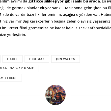
erilim ayrımı da
gittikçe silikleşiyor gibi sanki bu arada.
En iy
ğil de germek olanlar oluyor sanki. Hazır sona gelmişken bu f
izde de vardır bazı fikirler eminim, aşağısı o yüzden var. Haber 
iniz var mı? Baş karakterlerin başına gelen olayı siz yaşasanız
 Elm Street filmi görmemize ne kadar kaldı sizce? Kafanızdakile
ize yerleştirin.
HABER
HBO MAX
JON WATTS
-MAN: NO WAY HOME
LM STREET