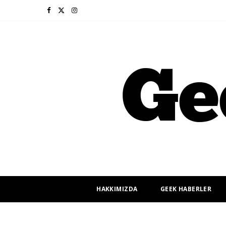
F
X
I
a
(
n
c
T
s
e
w
t
b
i
a
o
t
g
o
t
r
k
e
a
r
m
HAKKIMIZDA
GEEK HABERLER
)