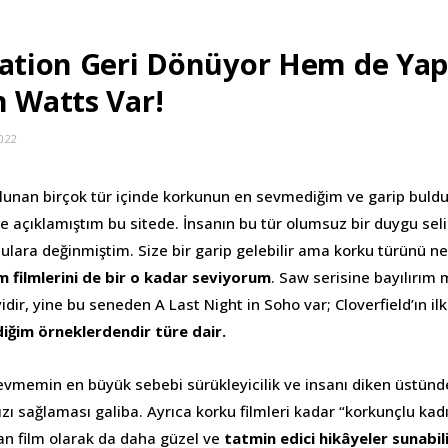
nation Geri Dönüyor Hem de Yap
n Watts Var!
022
unan birçok tür içinde korkunun en sevmediğim ve garip buld
 açıklamıştım bu sitede. İnsanın bu tür olumsuz bir duygu sel
nulara değinmiştim. Size bir garip gelebilir ama korku türünü ne 
im filmlerini de bir o kadar seviyorum
. Saw serisine bayılırım
yidir, yine bu seneden A Last Night in Soho var; Cloverfield’ın ilk 
iğim örneklerdendir türe dair.
sevmemin en büyük sebebi sürükleyicilik ve insanı diken üstünde
ı sağlaması galiba. Ayrıca korku filmleri kadar “korkunçlu kad
n film olarak da daha güzel ve
tatmin edici hikâyeler sunabil