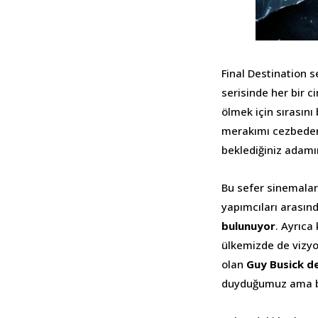
Final Destination s
serisinde her bir ci
ölmek için sırasını
merakımı cezbeder.
beklediğiniz adamı
Bu sefer sinemalar
yapımcıları arasın
bulunuyor
. Ayrıca
ülkemizde de vizyo
olan
Guy Busick de
duyduğumuz ama bir