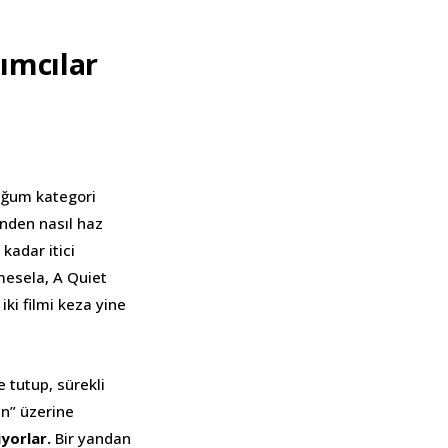
ımcılar
uğum kategori
inden nasıl haz
kadar itici
 mesela, A Quiet
iki filmi keza yine
 tutup, sürekli
ın” üzerine
iyorlar.
Bir yandan