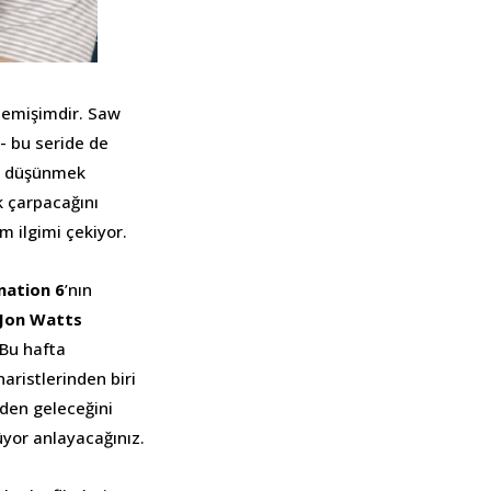
izlemişimdir. Saw
i- bu seride de
ini düşünmek
k çarpacağını
 ilgimi çekiyor.
ination 6
’nın
Jon Watts
 Bu hafta
aristlerinden biri
iden geleceğini
yor anlayacağınız.