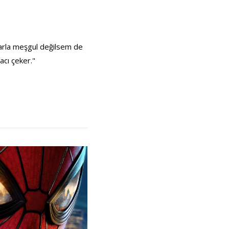
larla meşgul değilsem de
cı çeker."