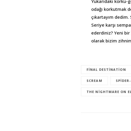
Yukarıdaki korku-g
odağı korkutmak de
çıkartayım dedim. S
Seriye karşı sempat
ederdiniz? Yeni bir
olarak bizim zihnim
FINAL DESTINATION
SCREAM
SPIDER
THE NIGHTMARE ON E