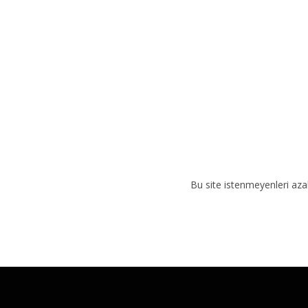
v
e
:
Bu site istenmeyenleri aza