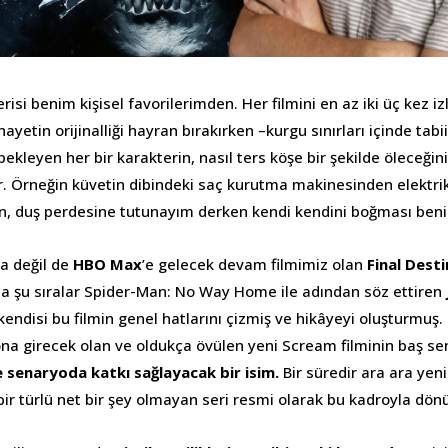
erisi benim kişisel favorilerimden. Her filmini en az iki üç kez 
nayetin orijinalliği hayran bırakırken –kurgu sınırları içinde tabi
 bekleyen her bir karakterin, nasıl ters köşe bir şekilde öleceğ
 Örneğin küvetin dibindeki saç kurutma makinesinden elektri
n, duş perdesine tutunayım derken kendi kendini boğması benim
a değil de
HBO Max
’e gelecek devam filmimiz olan
Final Dest
da şu sıralar Spider-Man: No Way Home ile adından söz ettiren
 kendisi bu filmin genel hatlarını çizmiş ve hikâyeyi oluşturmuş.
na girecek olan ve oldukça övülen yeni Scream filminin baş sen
 senaryoda katkı sağlayacak bir isim.
Bir süredir ara ara yen
 türlü net bir şey olmayan seri resmi olarak bu kadroyla dönü