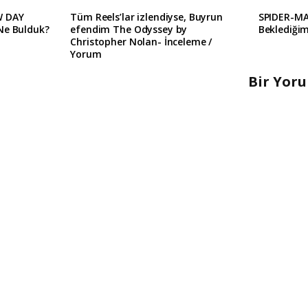
W DAY
Tüm Reels’lar izlendiyse, Buyrun
SPIDER-M
Ne Bulduk?
efendim The Odyssey by
Beklediğim
Christopher Nolan- İnceleme /
Yorum
Bir Yor