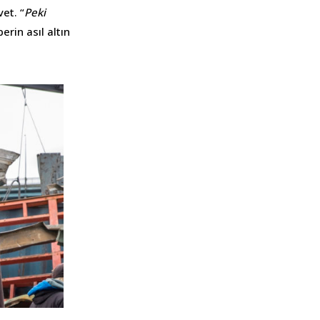
vet. “
Peki
rin asıl altın