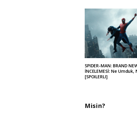
SPIDER-MAN: BRAND NE
İNCELEMESİ: Ne Umduk, 
[SPOILERLI]
Misin?
A