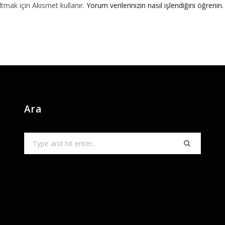
ltmak için Akismet kullanır.
Yorum verilerinizin nasıl işlendiğini öğrenin.
Ara
Search
for: