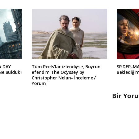
W DAY
Tüm Reels’lar izlendiyse, Buyrun
SPIDER-M
Ne Bulduk?
efendim The Odyssey by
Beklediğim
Christopher Nolan- İnceleme /
Yorum
Bir Yor