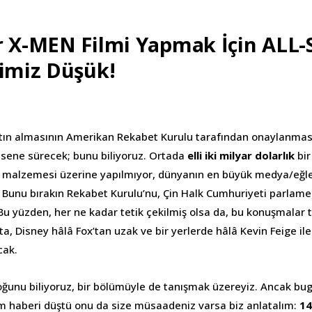
r X-MEN Filmi Yapmak İçin ALL
bimiz Düşük!
satın almasının Amerikan Rekabet Kurulu tarafından onaylanm
k sene sürecek; bunu biliyoruz. Ortada
elli iki milyar dolarlık
bir
ka malzemesi üzerine yapılmıyor, dünyanın en büyük medya/eğle
a. Bunu bırakın Rekabet Kurulu’nu, Çin Halk Cumhuriyeti parlam
r. Bu yüzden, her ne kadar tetik çekilmiş olsa da, bu konuşmal
ta, Disney hâlâ Fox’tan uzak ve bir yerlerde hâlâ Kevin Feige ile
cak.
çoğunu biliyoruz, bir bölümüyle de tanışmak üzereyiz. Ancak bu
lm haberi düştü onu da size müsaadeniz varsa biz anlatalım:
14