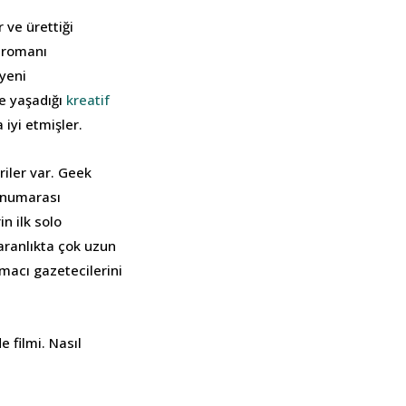
 ve ürettiği
i romanı
 yeni
le yaşadığı
kreatif
 iyi etmişler.
riler var. Geek
 numarası
n ilk solo
aranlıkta çok uzun
macı gazetecilerini
e filmi. Nasıl