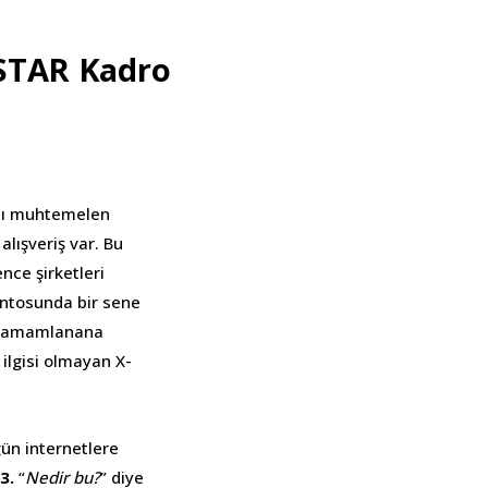
-STAR Kadro
ası muhtemelen
 alışveriş var. Bu
nce şirketleri
entosunda bir sene
ar tamamlanana
 ilgisi olmayan X-
gün internetlere
3.
“
Nedir bu?
” diye