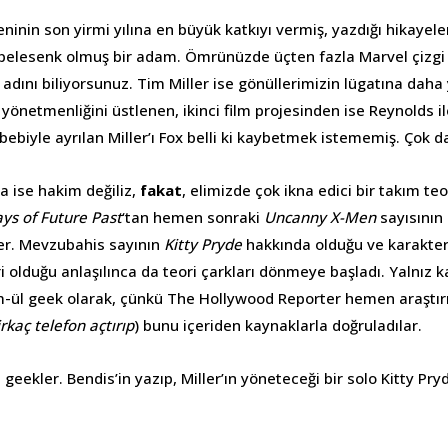
ninin son yirmi yılına en büyük katkıyı vermiş, yazdığı hikayeler
e pelesenk olmuş bir adam. Ömrünüzde üçten fazla Marvel çizg
dını biliyorsunuz. Tim Miller ise gönüllerimizin lügatına daha
 yönetmenliğini üstlenen, ikinci film projesinden ise Reynolds i
ebiyle ayrılan Miller’ı Fox belli ki kaybetmek istememiş. Çok da
a ise hakim değiliz,
fakat
, elimizde çok ikna edici bir takım teo
ys of Future Past
‘tan hemen sonraki
Uncanny X-Men
sayısının
ler. Mevzubahis sayının
Kitty Pryde
hakkında olduğu ve karakteri
 olduğu anlaşılınca da teori çarkları dönmeye başladı. Yalnız k
-ül geek olarak, çünkü The Hollywood Reporter hemen araştır
rkaç telefon açtırıp
) bunu içeriden kaynaklarla doğruladılar.
 geekler. Bendis’in yazıp, Miller’ın yöneteceği bir solo Kitty Pryd