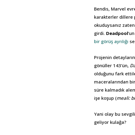
Bendis, Marvel evre
karakterler diller
okuduysanız zaten a
girdi.
Deadpool
‘un
bir görüş ayrılığı
seb
Projenin detayların
gönüller 143’ün,
Da
olduğunu fark etti
maceralarından biri
süre kalmadık alem
işe koşup (
meali: bi
Yani olay bu sevgili
geliyor kulağa?