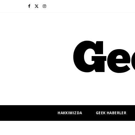
F
X
I
a
(
n
c
T
s
e
w
t
b
i
a
o
t
g
o
t
r
k
e
a
r
m
HAKKIMIZDA
GEEK HABERLER
)