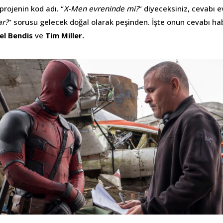
projenin kod adı. “
X-Men evreninde mi?
” diyeceksiniz, cevabı e
ar?
” sorusu gelecek doğal olarak peşinden. İşte onun cevabı habe
el Bendis
ve
Tim Miller.