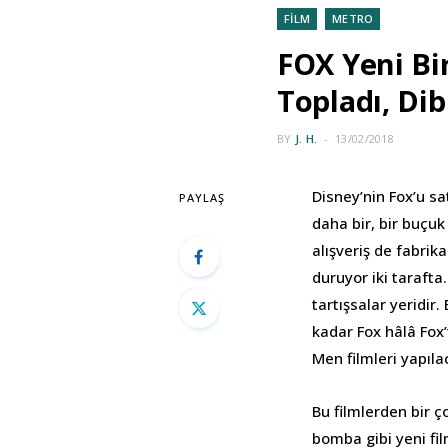
FİLM
METRO
FOX Yeni Bi
Topladı, Di
BY
J. H.
13/02/2018
Disney’nin Fox’u 
PAYLAŞ
daha bir, bir buçu
alışveriş de fabri
duruyor iki taraft
tartışsalar yeridi
kadar Fox hâlâ Fox’
Men filmleri yapıla
Bu filmlerden bir 
bomba gibi yeni fi