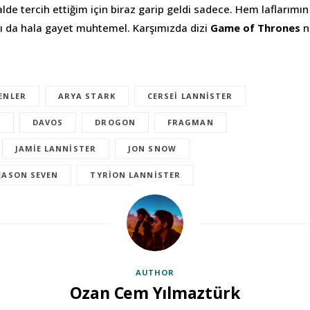
de tercih ettiğim için biraz garip geldi sadece. Hem laflarımın 
ı da hala gayet muhtemel. Karşımızda dizi
Game of Thrones
n
ENLER
ARYA STARK
CERSEI LANNISTER
N
DAVOS
DROGON
FRAGMAN
JAMIE LANNISTER
JON SNOW
EASON SEVEN
TYRION LANNISTER
AUTHOR
Ozan Cem Yılmaztürk