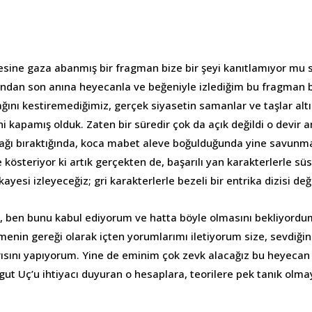
lesine gaza abanmış bir fragman bize bir şeyi kanıtlamıyor mu 
nından son anına heyecanla ve beğeniyle izlediğim bu fragman
ağını kestiremediğimiz, gerçek siyasetin samanlar ve taşlar al
rini kapamış olduk. Zaten bir süredir çok da açık değildi o dev
ğı bıraktığında, koca mabet aleve boğulduğunda yine savunma
kösteriyor ki artık gerçekten de, başarılı yan karakterlerle süs
ayesi izleyeceğiz; gri karakterlerle bezeli bir entrika dizisi deği
n, ben bunu kabul ediyorum ve hatta böyle olmasını bekliyord
menin gereği olarak içten yorumlarımı iletiyorum size, sevdiği
yarısını yapıyorum. Yine de eminim çok zevk alacağız bu heyeca
gut Uç’u ihtiyacı duyuran o hesaplara, teorilere pek tanık ol