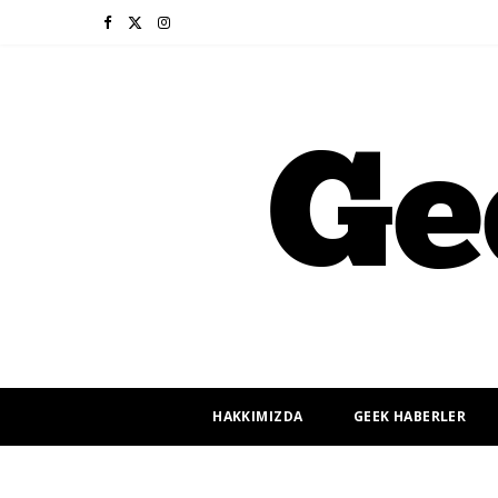
F
X
I
a
(
n
c
T
s
e
w
t
b
i
a
o
t
g
o
t
r
k
e
a
r
m
HAKKIMIZDA
GEEK HABERLER
)