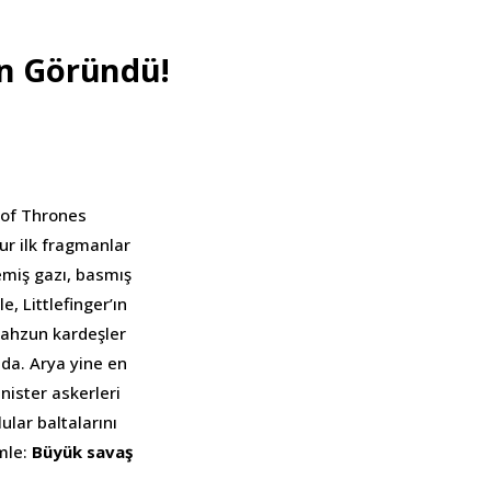
n Göründü!
 of Thrones
ur ilk fragmanlar
emiş gazı, basmış
e, Littlefinger’ın
Mahzun kardeşler
nda. Arya yine en
nister askerleri
ular baltalarını
ümle:
Büyük savaş