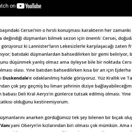
şındaki Cersei’nin o hırslı konuşması karakterin her zamanki
değindiği düşmanları bilmek sezon için önemli: Cersei, doğu
görüyoruz ki Lannister’ların Lekesizlerle karşılaşacağı zaten 
ıyor; batıdaki düşmanlardan bahsedilirken bir gemi beliriyor,
uğunu düşünmek yanlış olmaz ama öyleyse bile bir noktada Cerse
lması olası. Yine batıdan bahsedilirken kısa bir an için Ejderha
nı
Duskendale
‘e odaklanılmış halde görüyoruz. Yüz Krallık ve T
dan çok şey geçmiş bu liman şehrinin diziye bağlayabileceğim
 babası Deli Kral Aerys’in günlerce tutsak edilmiş olması. Yine
 katkısı olduğunu kestiremiyorum.
üşmanlarını anarken gördüğümüz tek şey bilenen bir bıçak oluy
ılanı
yani Oberyn’in kızlarından biri olması çok mümkün. Ama d