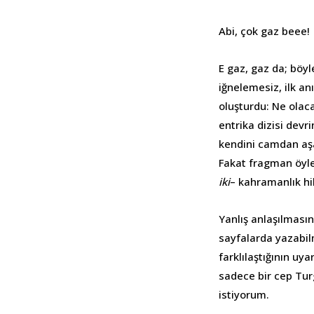
Abi, çok gaz beee!
E gaz, gaz da; böy
iğnelemesiz, ilk a
oluşturdu: Ne olac
entrika dizisi dev
kendini camdan aşa
Fakat fragman öyle 
iki
– kahramanlık hik
Yanlış anlaşılması
sayfalarda yazabil
farklılaştığının u
sadece bir cep Tur
istiyorum.