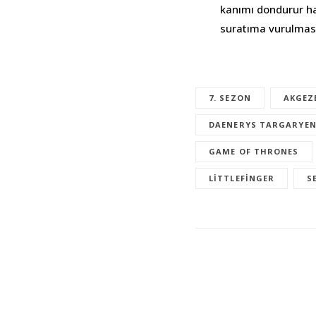
kanımı dondurur hal
suratıma vurulmas
7. SEZON
AKGEZ
DAENERYS TARGARYE
GAME OF THRONES
LITTLEFINGER
S