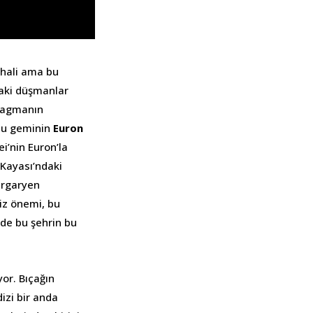
 hali ama bu
daki düşmanlar
fragmanın
 bu geminin
Euron
i’nin Euron’la
 Kayası’ndaki
argaryen
iz önemi, bu
 de bu şehrin bu
or. Bıçağın
izi bir anda