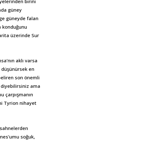
yelerinden birini
tada güney
lge güneyde falan
na konduğunu
arita üzerinde Sur
nsa’nın aklı varsa
ı düşünürsek en
 beliren son önemli
diyebilirsiniz ama
 bu çarpışmanın
ni Tyrion nihayet
 sahnelerden
ones’umu soğuk,