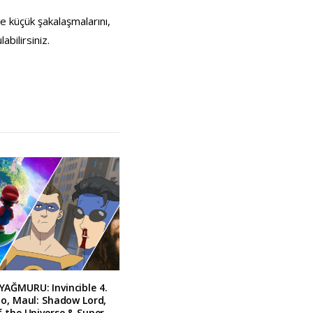
e küçük şakalaşmalarını,
bilirsiniz.
AĞMURU: Invincible 4.
bo, Maul: Shadow Lord,
 the Universe & Super