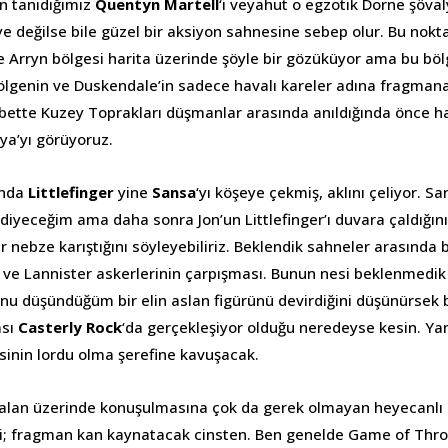
n tanıdığımız
Quentyn Martell
‘i veyahut o egzotik Dorne şöval
eye değilse bile güzel bir aksiyon sahnesine sebep olur. Bu nok
e Arryn bölgesi harita üzerinde şöyle bir gözüküyor ama bu bö
ölgenin ve Duskendale’in sadece havalı kareler adına fragma
elbette Kuzey Toprakları düşmanlar arasında anıldığında önce h
ya’yı görüyoruz.
ında
Littlefinger
yine
Sansa
‘yı köşeye çekmiş, aklını çeliyor. Sa
diyeceğim ama daha sonra Jon’un Littlefinger’ı duvara çaldığın
ir nebze karıştığını söyleyebiliriz. Beklendik sahneler arasında
 ve Lannister askerlerinin çarpışması. Bunun nesi beklenmedik 
ğunu düşündüğüm bir elin aslan figürünü devirdiğini düşünürsek
ası
Casterly Rock
‘da gerçekleşiyor olduğu neredeyse kesin. Ya
esinin lordu olma şerefine kavuşacak.
kalan üzerinde konuşulmasına çok da gerek olmayan heyecanlı
bi; fragman kan kaynatacak cinsten. Ben genelde Game of Thr