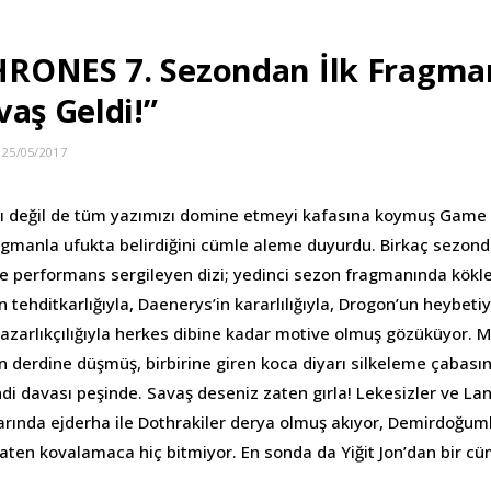
RONES 7. Sezondan İlk Fragma
vaş Geldi!”
25/05/2017
zı değil de tüm yazımızı domine etmeyi kafasına koymuş Game
ragmanla ufukta belirdiğini cümle aleme duyurdu. Birkaç sezond
 performans sergileyen dizi; yedinci sezon fragmanında kökl
 tehditkarlığıyla, Daenerys’in kararlılığıyla, Drogon’un heybetiyl
azarlıkçılığıyla herkes dibine kadar motive olmuş gözüküyor. 
n derdine düşmüş, birbirine giren koca diyarı silkeleme çabası
di davası peşinde. Savaş deseniz zaten gırla! Lekesizler ve Lan
alarında ejderha ile Dothrakiler derya olmuş akıyor, Demirdoğuml
zaten kovalamaca hiç bitmiyor. En sonda da Yiğit Jon’dan bir c