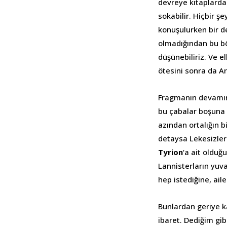
devreye kitaplarda
sokabilir. Hiçbir ş
konuşulurken bir d
olmadığından bu b
düşünebiliriz. Ve 
ötesini sonra da Ar
Fragmanın devam
bu çabalar boşuna 
azından ortalığın b
detaysa Lekesizler
Tyrion
‘a ait oldu
Lannisterların yuv
hep istediğine, ail
Bunlardan geriye 
ibaret. Dediğim gi