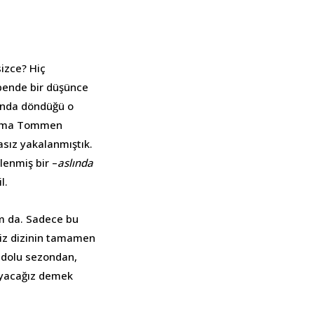
sizce? Hiç
 bende bir düşünce
tında döndüğü o
ir ama Tommen
sız yakalanmıştık.
lenmiş bir –
aslında
l.
um da. Sadece bu
niz dizinin tamamen
n dolu sezondan,
mayacağız demek