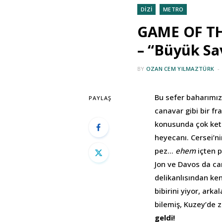
DİZİ
METRO
GAME OF TH
– “Büyük Sa
BY
OZAN CEM YILMAZTÜRK
Bu sefer baharımı
PAYLAŞ
canavar gibi bir f
konusunda çok kete
heyecanı. Cersei’nin
pez…
ehem
içten p
Jon ve Davos da ca
delikanlısından ken
bibirini yiyor, ark
bilemiş, Kuzey’de 
geldi!