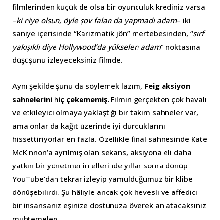
filmlerinden küçük de olsa bir oyunculuk krediniz varsa
–
ki niye olsun, öyle şov falan da yapmadı adam
– iki
saniye içerisinde “Karizmatik jön” mertebesinden, “
sırf
yakışıklı diye Hollywood’da yükselen adam
” noktasına
düşüşünü izleyeceksiniz filmde.
Aynı şekilde şunu da söylemek lazım,
Feig aksiyon
sahnelerini hiç çekememiş.
Filmin gerçekten çok havalı
ve etkileyici olmaya yaklaştığı bir takım sahneler var,
ama onlar da kağıt üzerinde iyi durduklarını
hissettiriyorlar en fazla. Özellikle final sahnesinde Kate
McKinnon’a ayrılmış olan sekans, aksiyona eli daha
yatkın bir yönetmenin ellerinde yıllar sonra dönüp
YouTube’dan tekrar izleyip yamulduğumuz bir klibe
dönüşebilirdi. Şu hâliyle ancak çok hevesli ve affedici
bir insansanız eşinize dostunuza överek anlatacaksınız
muhtemelen.