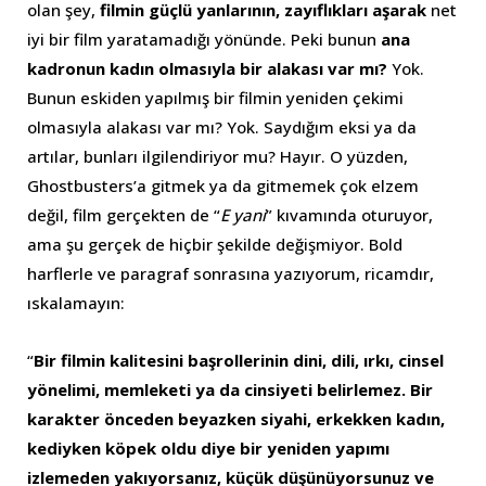
olan şey,
filmin güçlü yanlarının, zayıflıkları aşarak
net
iyi bir film yaratamadığı yönünde. Peki bunun
ana
kadronun kadın olmasıyla bir alakası var mı?
Yok.
Bunun eskiden yapılmış bir filmin yeniden çekimi
olmasıyla alakası var mı? Yok. Saydığım eksi ya da
artılar, bunları ilgilendiriyor mu? Hayır. O yüzden,
Ghostbusters’a gitmek ya da gitmemek çok elzem
değil, film gerçekten de “
E yani
” kıvamında oturuyor,
ama şu gerçek de hiçbir şekilde değişmiyor. Bold
harflerle ve paragraf sonrasına yazıyorum, ricamdır,
ıskalamayın:
“
Bir filmin kalitesini başrollerinin dini, dili, ırkı, cinsel
yönelimi, memleketi ya da cinsiyeti belirlemez. Bir
karakter önceden beyazken siyahi, erkekken kadın,
kediyken köpek oldu diye bir yeniden yapımı
izlemeden yakıyorsanız, küçük düşünüyorsunuz ve