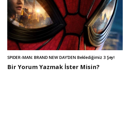
SPIDER-MAN: BRAND NEW DAY’DEN Beklediğimiz 3 Şey!
Bir Yorum Yazmak İster Misin?
A
l
t
e
r
n