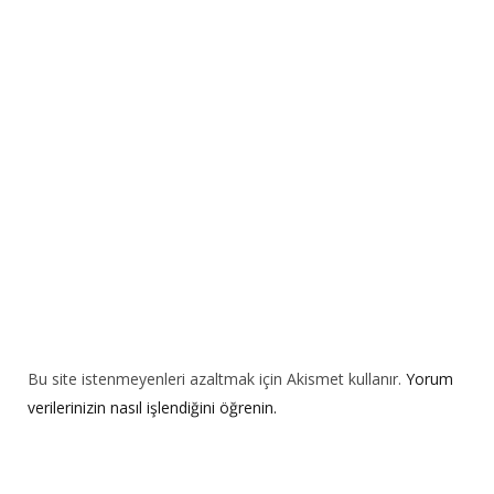
a
t
i
v
e
:
Bu site istenmeyenleri azaltmak için Akismet kullanır.
Yorum
verilerinizin nasıl işlendiğini öğrenin.