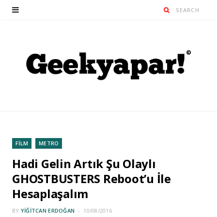
FİLM
METRO
Hadi Gelin Artık Şu Olaylı
GHOSTBUSTERS Reboot’u İle
Hesaplaşalım
BY
YIĞITCAN ERDOĞAN
10/08/2016