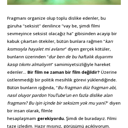
Fragmanı organize olup toplu dislike edenler, bu
güruha “seksist” denilince “vay be, şimdi filmi
sevmeyince seksist olacağız ha” gibisinden acayip bir
kabuk çıkartan ötekiler, bütün bunlara rağmen “
karı
kısmısıyla hayalet mi avlanır
” diyen gerçek kötüler,
bunların üzerinden “
dur ben de bu haftalık duyarımı
kasıp tıkımı almalıyım
” samimiyetsizliğiyle hareket
edenler…
Bir film ne zaman bir film değildir?
Üzerine
üstlenmediği bir politik mesihlik görevi yüklendiğinde.
Bütün bunların ışığında, “
Bu fragman düz fragman abi,
nasıl oluyor pardon YouTube’un en fazla dislike alan
fragmanı? Bu işin içinde bir seksizm yok mu yani?
” diyen
bir insan olarak, filmle
hesaplaşmam
gerekiyordu.
Şimdi de buradayız. Filmi
taze izledim. Hazır mısınız, görüşümü açıklıyorum.