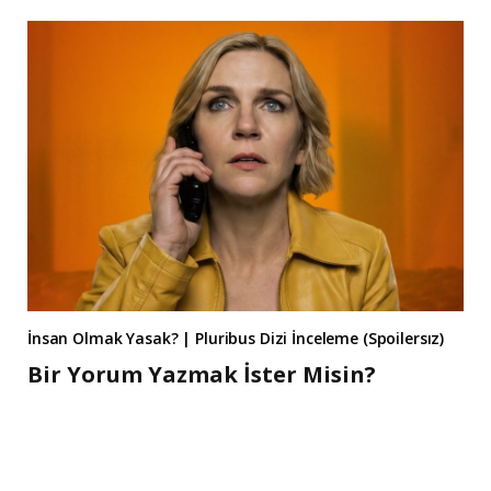
İnsan Olmak Yasak? | Pluribus Dizi İnceleme (Spoilersız)
Bir Yorum Yazmak İster Misin?
A