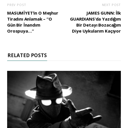
PREV POST
NEXT POST
MASUMİYET’in O Meşhur
JAMES GUNN: İlk
Tiradını Anlamak – “O
GUARDIANS’da Yazdığım
Gün Bir İnandım
Bir Detayı Bozacağım
Orospuya…”
Diye Uykularım Kaçıyor
RELATED POSTS