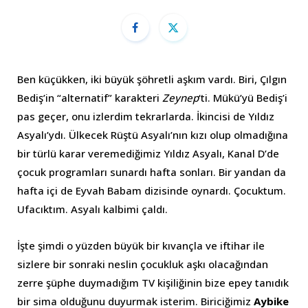
Ben küçükken, iki büyük şöhretli aşkım vardı. Biri, Çılgın
Bediş’in “alternatif” karakteri
Zeynep
‘ti. Mükü’yü Bediş’i
pas geçer, onu izlerdim tekrarlarda. İkincisi de Yıldız
Asyalı’ydı. Ülkecek Rüştü Asyalı’nın kızı olup olmadığına
bir türlü karar veremediğimiz Yıldız Asyalı, Kanal D’de
çocuk programları sunardı hafta sonları. Bir yandan da
hafta içi de Eyvah Babam dizisinde oynardı. Çocuktum.
Ufacıktım. Asyalı kalbimi çaldı.
İşte şimdi o yüzden büyük bir kıvançla ve iftihar ile
sizlere bir sonraki neslin çocukluk aşkı olacağından
zerre şüphe duymadığım TV kişiliğinin bize epey tanıdık
bir sima olduğunu duyurmak isterim. Biriciğimiz
Aybike