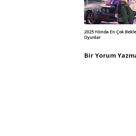
2025 Yılında En Çok Bekl
Oyunlar
Bir Yorum Yazma
A
l
t
e
r
n
a
t