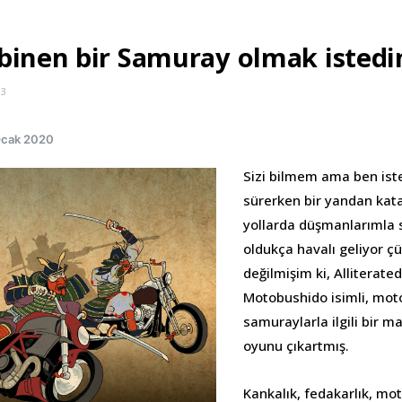
binen bir Samuray olmak istedi
13
Ocak 2020
Sizi bilmem ama ben is
sürerken bir yandan kat
yollarda düşmanlarımla
oldukça havalı geliyor çün
değilmişim ki, Alliterat
Motobushido isimli, mot
samuraylarla ilgili bir 
oyunu çıkartmış.
Kankalık, fedakarlık, mot