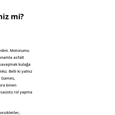
niz mi?
tedim. Motorumu
anamla asfalt
 savaşmak kulağa
kü. Belli ki yalnız
ed Games,
ora binen
masaüstü rol yapma
orsikletler,