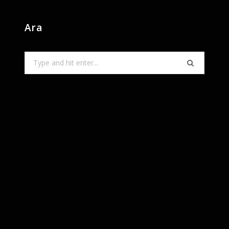
Ara
Search
for: