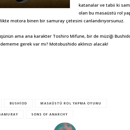
katanalar ve tabii ki samur
olan bu masaüstü rol y
rlikte motora binen bir samuray çetesini canlandırıyorsunuz.
şünün ama ana karakter Toshiro Mifune, bir de müziği Bushido
 dememe gerek var mı? Motobushido aklınızı alacak!
BUSHIOD
MASAÜSTÜ ROL YAPMA OYUNU
SAMURAY
SONS OF ANARCHY