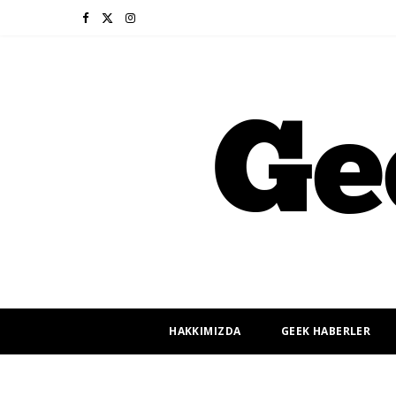
F
X
I
a
(
n
c
T
s
e
w
t
b
i
a
o
t
g
o
t
r
k
e
a
r
m
HAKKIMIZDA
GEEK HABERLER
)