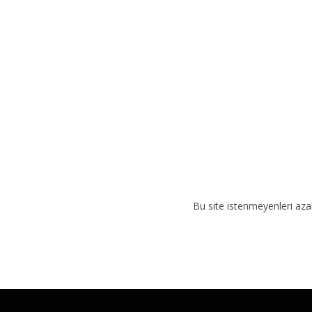
i
v
e
:
Bu site istenmeyenleri aza