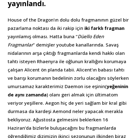
yayınlandı.
House of the Dragon’ın dolu dolu fragmanının güzel bir
pazarlama noktası da iki rakip için
iki farklı fragman
yayınlamış olması. Hatta buna “
Düello Eden
Fragmanlar
” demişler youtube kanallarında. Savaş
nidalarının arşa çıktığı fragmanlarda kendi hakkı olan
tahtı isteyen Rhaenyra ile oğlunun krallığını korumaya
çalışan Alicent ön planda tabii. Alicent’ın babası tahtı
ve barışı korumanın bedelinin zorlu olacağını söylerken
umursamaz karakterimiz Daemon ise eşinin(
yeğeninin
de aynı zamanda
) olanı geri almak için ültimatom
veriyor yeşillere. Aegon hiç de yeri sağlam bir kral gibi
durmasa da kardeşi Aemond neler yapacak merakla
bekliyoruz. Ağustosta gelmesini beklerken 16
Haziran’da bizlerle buluşacağını bu fragmanlarda
öğrendiğimiz dizimizin ikinci sezonunun ilkinden biraz