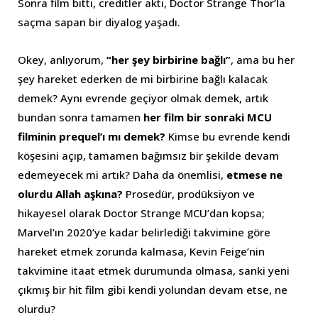
Sonra film bitti, creditler aktı, Doctor Strange Thor’la
saçma sapan bir diyalog yaşadı.
Okey, anlıyorum,
“her şey birbirine bağlı”
, ama bu her
şey hareket ederken de mi birbirine bağlı kalacak
demek? Aynı evrende geçiyor olmak demek, artık
bundan sonra tamamen
her film bir sonraki MCU
filminin prequel’ı mı demek?
Kimse bu evrende kendi
köşesini açıp, tamamen bağımsız bir şekilde devam
edemeyecek mi artık? Daha da önemlisi,
etmese ne
olurdu Allah aşkına?
Prosedür, prodüksiyon ve
hikayesel olarak Doctor Strange MCU’dan kopsa;
Marvel’ın 2020’ye kadar belirlediği takvimine göre
hareket etmek zorunda kalmasa, Kevin Feige’nin
takvimine itaat etmek durumunda olmasa, sanki yeni
çıkmış bir hit film gibi kendi yolundan devam etse, ne
olurdu?