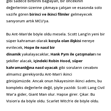
gibi sadece birbirini bağlayan, bir öncekinin
değerlerinin üzerine çıkmaya çalışan ve esasında solo
vazife gören
birinci ve ikinci filmler
gelmeyecek
sanıyorum artık MCU’ya.
Bu Ant-Man’de böyle oldu mesela. Scott Lang’in yeni bir
süper kahraman olarak
kızıyla olan ilişkisi
nereye
evrilecek,
Hope ile nasıl bir
dinamik
yakalayacaklar,
Hank Pym ile çatışmaları
ne
şekiller alacak,
içindeki Robin Hood, süper
kahramanlığına nasıl uyacak
gibi soruların cevabını
almamız gerekiyordu Ant-Man’i ikinci
görüşümüzde. Ancak onun hikayesinin ikinci adımı, bu
kompleks değerlerle değil, şöyle yazıldı: Scott Lang Civil
War’a gider, Giant Man olur. Hapse girer. Çıkar. Bu
Vision’a da böyle oldu. Scarlet Witch’e de böyle oldu.