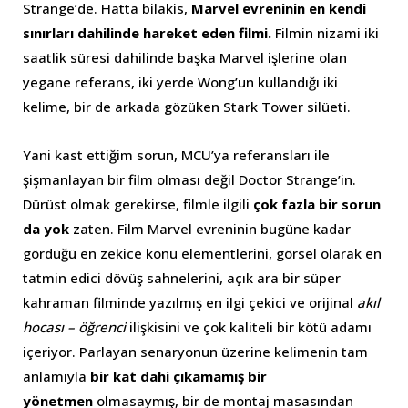
Strange’de. Hatta bilakis,
Marvel evreninin en kendi
sınırları dahilinde hareket eden filmi.
Filmin nizami iki
saatlik süresi dahilinde başka Marvel işlerine olan
yegane referans, iki yerde Wong’un kullandığı iki
kelime, bir de arkada gözüken Stark Tower silüeti.
Yani kast ettiğim sorun, MCU’ya referansları ile
şişmanlayan bir film olması değil Doctor Strange’in.
Dürüst olmak gerekirse, filmle ilgili
çok fazla bir sorun
da yok
zaten. Film Marvel evreninin bugüne kadar
gördüğü en zekice konu elementlerini, görsel olarak en
tatmin edici dövüş sahnelerini, açık ara bir süper
kahraman filminde yazılmış en ilgi çekici ve orijinal
akıl
hocası – öğrenci
ilişkisini ve çok kaliteli bir kötü adamı
içeriyor. Parlayan senaryonun üzerine kelimenin tam
anlamıyla
bir kat dahi çıkamamış bir
yönetmen
olmasaymış, bir de montaj masasından