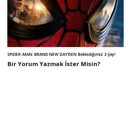
SPIDER-MAN: BRAND NEW DAY’DEN Beklediğimiz 3 Şey!
Bir Yorum Yazmak İster Misin?
A
l
t
e
r
n