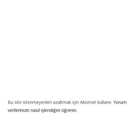
a
t
i
v
e
:
Bu site istenmeyenleri azaltmak için Akismet kullanır.
Yorum
verilerinizin nasıl işlendiğini öğrenin.