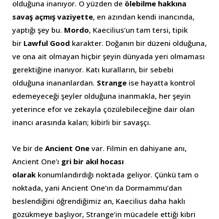
olduğuna inanıyor. O yüzden de
ölebilme hakkına
savaş açmış vaziyette
, en azından kendi inancında,
yaptığı şey bu.
Mordo
, Kaecilius’un tam tersi, tipik
bir
Lawful Good
karakter. Doğanın bir düzeni olduğuna,
ve ona ait olmayan hiçbir şeyin dünyada yeri olmaması
gerektiğine inanıyor. Katı kuralların, bir sebebi
olduğuna inananlardan.
Strange
ise hayatta kontrol
edemeyeceği şeyler olduğuna inanmakla, her şeyin
yeterince efor ve zekayla çözülebileceğine dair olan
inancı arasında kalan; kibirli bir savaşçı.
Ve bir de
Ancient One
var. Filmin en dahiyane anı,
Ancient One’ı
gri bir akıl hocası
olarak
konumlandırdığı noktada geliyor. Çünkü tam o
noktada, yani Ancient One’ın da Dormammu’dan
beslendiğini öğrendiğimiz an, Kaecilius daha haklı
gözükmeye başlıyor, Strange’in mücadele ettiği kibri