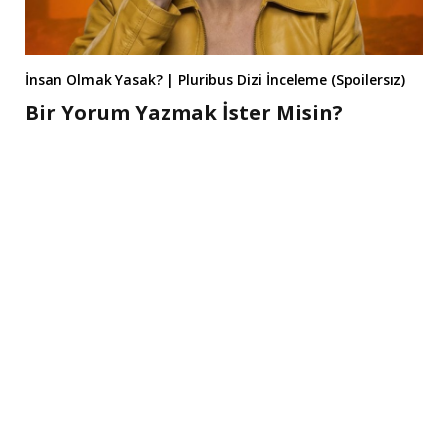
İnsan Olmak Yasak? | Pluribus Dizi İnceleme (Spoilersız)
Bir Yorum Yazmak İster Misin?
A
l
t
e
r
n
a
t
i
v