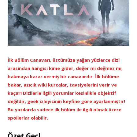
İlk Bölüm Canavarı, üstümüze yağan yüzlerce dizi
arasından hangisi kime gider, değer mi değmez mi,
bakmaya karar vermiş bir canavardır. İlk bölüme
bakar, azıcık wiki kurcalar, tavsiyelerini verir ve
kaçar! Dizilerle ilgili yorumlar kesinlikle objektif
değildir, geek izleyicinin keyfine göre ayarlanmıştır!
Bu yazılarda sadece ilk bölüm ile ilgili olmak üzere
spoilerlar olabilir.
Özet Geç!