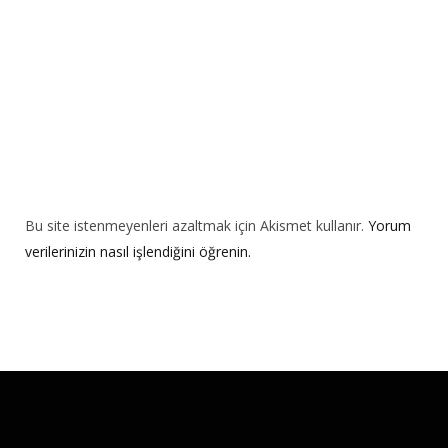
e
:
Bu site istenmeyenleri azaltmak için Akismet kullanır.
Yorum
verilerinizin nasıl işlendiğini öğrenin.