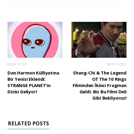
s
i
t
e
PREV POST
NEXT POST
Dan Harmon Külliyatına
Shang-Chi & The Legend
Bir Yenisi Eklendi:
Of The 10 Rings
STRANGE PLANET’in
Filminden İkinci Fragman
Dizisi Geliyor!
Geldi: Biz Bu Filmi Deli
Gibi Bekliyoruz!
RELATED POSTS