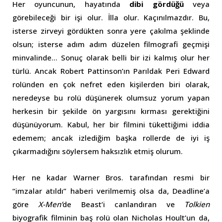
Her oyuncunun, hayatında
dibi gördüğü
veya
görebileceği bir işi olur. İlla olur. Kaçınılmazdır. Bu,
isterse zirveyi gördükten sonra yere çakılma şeklinde
olsun; isterse adım adım düzelen filmografi geçmişi
minvalinde… Sonuç olarak belli bir izi kalmış olur her
türlü. Ancak Robert Pattinson’ın Parıldak Peri Edward
rolünden en çok nefret eden kişilerden biri olarak,
neredeyse bu rolü düşünerek olumsuz yorum yapan
herkesin bir şekilde ön yargısını kırması gerektiğini
düşünüyorum. Kabul, her bir filmini tükettiğimi iddia
edemem; ancak izlediğim başka rollerde de iyi iş
çıkarmadığını söylersem haksızlık etmiş olurum.
Her ne kadar Warner Bros. tarafından resmi bir
“imzalar atıldı” haberi verilmemiş olsa da, Deadline’a
göre
X-Men’
de Beast’i canlandıran ve
Tolkien
biyografik filminin baş rolü olan Nicholas Hoult’un da,