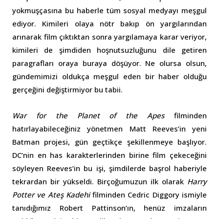
yokmuşçasına bu haberle tüm sosyal medyayı meşgul
ediyor. Kimileri olaya nötr bakıp ön yargılarından
arınarak film çıktıktan sonra yargılamaya karar veriyor,
kimileri de şimdiden hoşnutsuzluğunu dile getiren
paragrafları oraya buraya döşüyor. Ne olursa olsun,
gündemimizi oldukça meşgul eden bir haber olduğu
gerçeğini değiştirmiyor bu tabii.
War for the Planet of the Apes
filminden
hatırlayabileceğiniz yönetmen Matt Reeves’in yeni
Batman projesi, gün geçtikçe şekillenmeye başlıyor.
DC’nin en has karakterlerinden birine film çekeceğini
söyleyen Reeves’in bu işi, şimdilerde başrol haberiyle
tekrardan bir yükseldi. Birçoğumuzun ilk olarak
Harry
Potter ve Ateş Kadehi
filminden Cedric Diggory ismiyle
tanıdığımız Robert Pattinson’ın, henüz imzaların