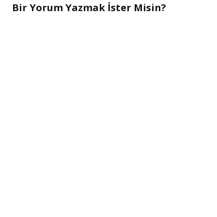
Bir Yorum Yazmak İster Misin?
A
l
t
e
r
n
a
t
i
v
e
: