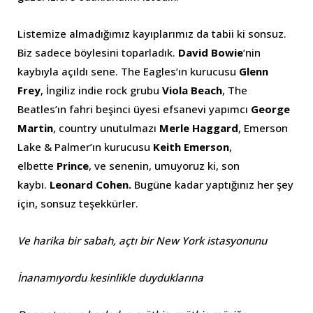
Listemize almadığımız kayıplarımız da tabii ki sonsuz.
Biz sadece böylesini toparladık.
David Bowie
‘nin
kaybıyla açıldı sene. The Eagles’ın kurucusu
Glenn
Frey
, İngiliz indie rock grubu
Viola Beach
, The
Beatles’ın fahri beşinci üyesi efsanevi yapımcı
George
Martin
, country unutulmazı
Merle Haggard
, Emerson
Lake & Palmer’ın kurucusu
Keith Emerson
,
elbette
Prince
, ve senenin, umuyoruz ki, son
kaybı.
Leonard Cohen.
Bugüne kadar yaptığınız her şey
için, sonsuz teşekkürler.
Ve harika bir sabah, açtı bir New York istasyonunu
İnanamıyordu kesinlikle duyduklarına