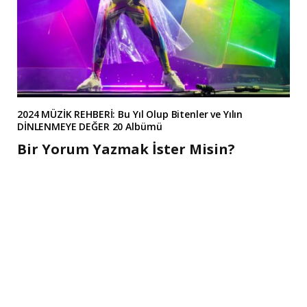
2024 MÜZİK REHBERİ: Bu Yıl Olup Bitenler ve Yılın
DİNLENMEYE DEĞER 20 Albümü
Bir Yorum Yazmak İster Misin?
A
l
t
e
r
n