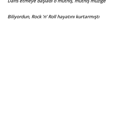
Dans etmeye başladı o müthiş, müthiş müziğe
Biliyordun, Rock ‘n’ Roll hayatını kurtarmıştı