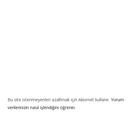
a
t
i
v
e
:
Bu site istenmeyenleri azaltmak için Akismet kullanır.
Yorum
verilerinizin nasıl işlendiğini öğrenin.