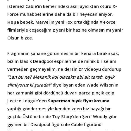
istemez Cable’ın kemerindeki asılı ayıcıktan ötürü X-
Force muhabbetlerine daha da bir heyecanlanıyor.
Hope
bebek, Marvel’ın yeni Fox ortaklığında X-Force
filmleriyle coşacağımız yeni bir hazine olmasın mı yani?
Olsun bizce.
Fragmanın şahane görünmesini bir kenara bırakırsak,
bizim klasik Deadpool esprilerine de minik bir selam
vermeden geçmeyelim, ne dersiniz? Videoyu durdurup
“Lan bu ne? Mekanik kol olacaktı abi alt tarafı, bıyık
silmiyoruz ki şurada!”
diye isyan eden Wade Wilson’ın
her zamanki gibi dördüncü duvarı parça pinçik edip
Justice League’den
Superman bıyık fiyaskosuna
yaptığı göndermesiyle kendimizden biz bayağı bir
geçtik. Üstüne bir de Toy Story’den Şerif Woody gibi
giyinen bir Deadpool figürü ile Cable figürünü