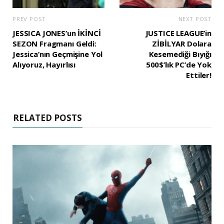
PREV POST
NEXT POST
JESSICA JONES’un İKİNCİ
JUSTICE LEAGUE’in
SEZON Fragmanı Geldi:
ZİBİLYAR Dolara
Jessica’nın Geçmişine Yol
Kesemediği Bıyığı
Alıyoruz, Hayırlısı
500$’lık PC’de Yok
Ettiler!
RELATED POSTS