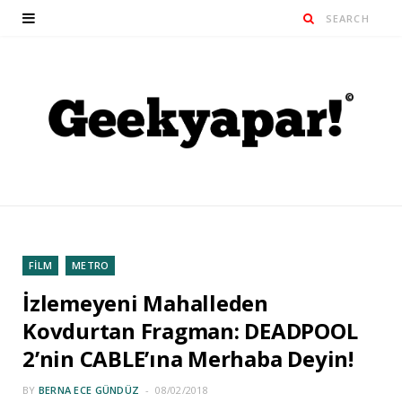
FİLM
METRO
İzlemeyeni Mahalleden
Kovdurtan Fragman: DEADPOOL
2’nin CABLE’ına Merhaba Deyin!
BY
BERNA ECE GÜNDÜZ
08/02/2018