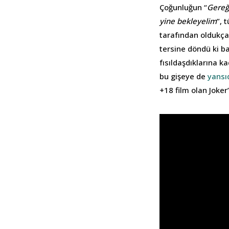
Çoğunluğun “
Gereğ
yine bekleyelim
”, 
tarafından oldukça 
tersine döndü ki ba
fısıldaşdıklarına k
bu gişeye de
yansı
+18 film olan Joker’