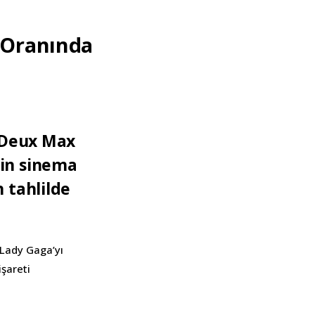
i Oranında
A Deux Max
min sinema
 tahlilde
e Lady Gaga’yı
işareti