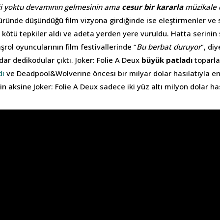
i yoktu devamının gelmesinin ama
cesur bir kararla
müzikale 
türünde düşündüğü film vizyona girdiğinde ise eleştirmenler ve s
kötü tepkiler aldı ve adeta yerden yere vuruldu. Hatta serinin 
şrol oyuncularının film festivallerinde “
Bu berbat duruyor
”, di
adar dedikodular çıktı. Joker: Folie A Deux
büyük patladı
toparla
dı
ve Deadpool&Wolverine öncesi bir milyar dolar hasılatıyla e
in aksine Joker: Folie A Deux sadece iki yüz altı milyon dolar has