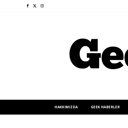
F
X
I
a
(
n
c
T
s
e
w
t
b
i
a
o
t
g
o
t
r
k
e
a
r
m
HAKKIMIZDA
GEEK HABERLER
)