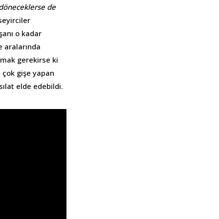
döneceklerse de
eyirciler
şanı o kadar
ye aralarında
mak gerekirse ki
n çok gişe yapan
ılat elde edebildi.