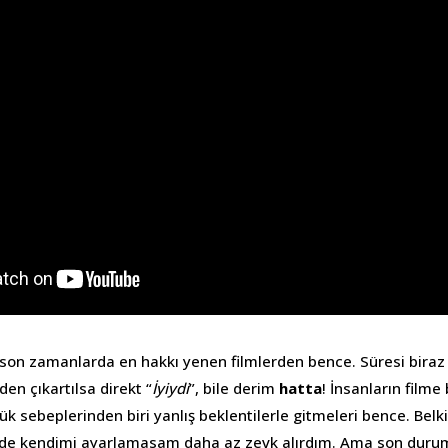
x son zamanlarda en hakkı yenen filmlerden bence. Süresi biraz
den çıkartılsa direkt “
İyiydi
”, bile derim
hatta
! İnsanların filme
 sebeplerinden biri yanlış beklentilerle gitmeleri bence. Belki 
de kendimi ayarlamasam daha az zevk alırdım. Ama son duru