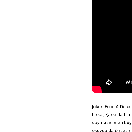
Joker: Folie A Deu
birkaç şarkı da film
duymasının en büyük
okuyup da öncesin