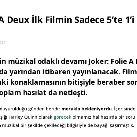
 A Deux İlk Filmin Sadece 5’te 1’
024
nin müzikal odaklı devamı Joker: Folie 
a yarından itibaren yayınlanacak. Fil
aki konaklamasının bitişiyle beraber son
toplam hasılat da netleşti.
x duyurulduğu günden beridir
merakla bekleniyordu
. İçerisind
aşığı Harley Quinn olarak
görecek
olmamız halihazırda bir soru 
 müzikal bir şekilde çekileceği bilgisiyle de bayağı şaşırmıştık.