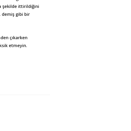
ekilde ittirildiğini
, demiş gibi bir
lmden çıkarken
ksik etmeyin.