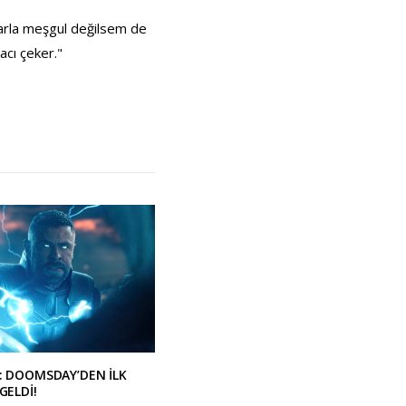
larla meşgul değilsem de
cı çeker."
: DOOMSDAY’DEN İLK
GELDİ!