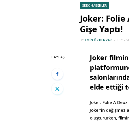
GEEK HABERLER
Joker: Folie
Gişe Yaptı!
BY
EMIN ÖZDENVAR
09/12/2
Joker filmi
PAYLAŞ
platformund
salonlarınd
elde ettiği 
Joker: Folie A Deu
Joker’in değişmez 
oluştururken, filmin