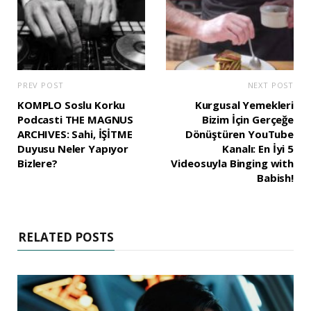
PREV POST
NEXT POST
KOMPLO Soslu Korku
Kurgusal Yemekleri
Podcasti THE MAGNUS
Bizim İçin Gerçeğe
ARCHIVES: Sahi, İŞİTME
Dönüştüren YouTube
Duyusu Neler Yapıyor
Kanalı: En İyi 5
Bizlere?
Videosuyla Binging with
Babish!
RELATED POSTS