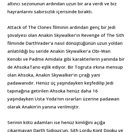
altıncı sezonunun ardından uzun bir ara verdi ve biz
hayranlarını sabırsızlık içerisinde bıraktı.
Attack of The Clones filminin ardından genç bir Jedi
şövalyesi olan Anakin Skywalker’ın Revenge of The Sith
filminde DarthVader’a nasıl dönüştüğünün uzun yoldan
anlatıldığı bu seride Anakin Skywalker’a Obi-Wan
Kenobi ve Padme Amidala gibi karakterlerin yanında bir
de AhsokaTano eşlik ediyor. Bir Togruta ırkına mensup
olan Ahsoka, Anakin Skywalker’ın çırağı yani
padawanıdır. Henüz üç yaşındayken keşfedilip Jedi
tapınağına getirilen Ahsoka henüz daha 16
yaşındayken Usta Yoda’nın ısrarları üzerine padawan
olarak Anakin’in yanına verilmiştir.
Serinin kötü adamları ise henüz kimliğini açığa
çıkarmayan Darth Sidious’un, Sith Lordu Kont Dooku ve