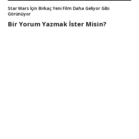
Star Wars İçin Birkaç Yeni Film Daha Geliyor Gibi
Görünüyor
Bir Yorum Yazmak İster Misin?
A
l
t
e
r
n
a
t
i
v
e
: