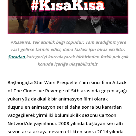
#KısaKısa, tek atımlık bilgi topudur. Tam aradığınız yere
rast gelirse tatmin edici, daha fazlası için biraz eksiktir.
Şuradan
kategoriyi kurcalayarak birbirinden farklı pek çok
konuda içeriğe ulaşabilirsiniz
.
Başlangıçta Star Wars Prequelleri’nin ikinci filmi Attack
of The Clones ve Revenge of Sith arasında geçen aşağı
yukarı yüz dakikalık bir animasyon filmi olarak
düşünülen animasyon serisi daha sonra bu karardan
vazgeçilerek yirmi iki bölümlük ilk sezonu Cartoon
Network’de yayınlandı. 2008 yılında başlayan seri altı
sezon arka arkaya devam ettikten sonra 2014 yılında