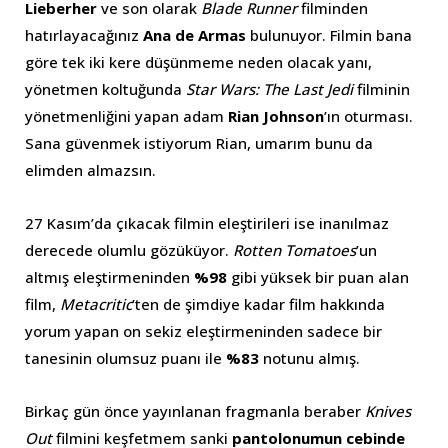
Lieberher
ve son olarak
Blade Runner
filminden
hatırlayacağınız
Ana de Armas
bulunuyor. Filmin bana
göre tek iki kere düşünmeme neden olacak yanı,
yönetmen koltuğunda
Star Wars: The Last Jedi
filminin
yönetmenliğini yapan adam
Rian Johnson
’ın oturması.
Sana güvenmek istiyorum Rian, umarım bunu da
elimden almazsın.
27 Kasım’da çıkacak filmin eleştirileri ise inanılmaz
derecede olumlu gözüküyor.
Rotten Tomatoes
’un
altmış eleştirmeninden
%98
gibi yüksek bir puan alan
film,
Metacritic
’ten de şimdiye kadar film hakkında
yorum yapan on sekiz eleştirmeninden sadece bir
tanesinin olumsuz puanı ile
%83
notunu almış.
Birkaç gün önce yayınlanan fragmanla beraber
Knives
Out
filmini keşfetmem sanki
pantolonumun cebinde