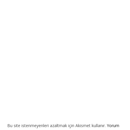
t
e
r
n
a
t
i
v
e
:
Bu site istenmeyenleri azaltmak için Akismet kullanır.
Yorum