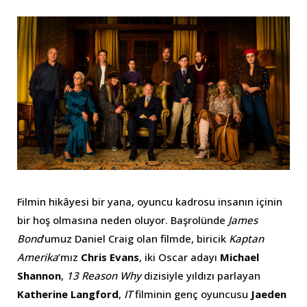
Filmin hikâyesi bir yana, oyuncu kadrosu insanın içinin
bir hoş olmasına neden oluyor. Başrolünde
James
Bond
’umuz Daniel Craig olan filmde, biricik
Kaptan
Amerika
’mız
Chris Evans
, iki Oscar adayı
Michael
Shannon
,
13 Reason Why
dizisiyle yıldızı parlayan
Katherine Langford
,
IT
filminin genç oyuncusu
Jaeden