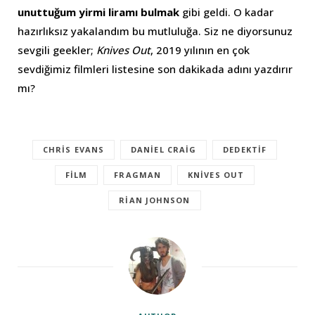
unuttuğum yirmi liramı bulmak
gibi geldi. O kadar
hazırlıksız yakalandım bu mutluluğa. Siz ne diyorsunuz
sevgili geekler;
Knives Out
, 2019 yılının en çok
sevdiğimiz filmleri listesine son dakikada adını yazdırır
mı?
CHRIS EVANS
DANIEL CRAIG
DEDEKTIF
FILM
FRAGMAN
KNIVES OUT
RIAN JOHNSON