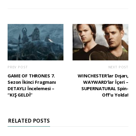
PREV POST
NEXT POST
GAME OF THRONES 7.
WINCHESTER’lar Dışarı,
Sezon İkinci Fragmanı
WAYWARD’lar İçeri –
DETAYLI İncelemesi –
SUPERNATURAL Spin-
“KIŞ GELDİ”
Off’u Yolda!
RELATED POSTS