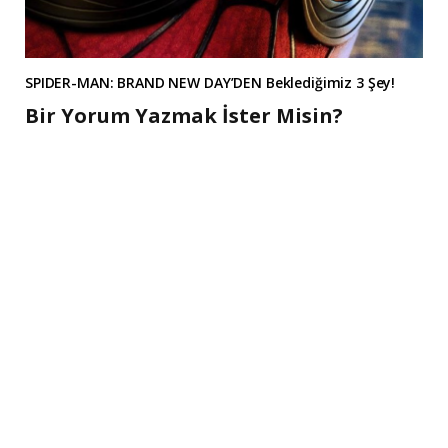
SPIDER-MAN: BRAND NEW DAY’DEN Beklediğimiz 3 Şey!
Bir Yorum Yazmak İster Misin?
A
l
t
e
r
n
a
t
i
v