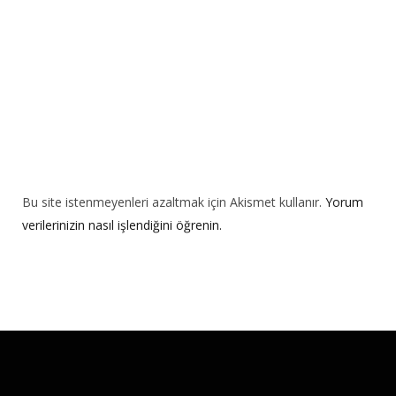
e
:
Bu site istenmeyenleri azaltmak için Akismet kullanır.
Yorum
verilerinizin nasıl işlendiğini öğrenin.