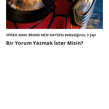
SPIDER-MAN: BRAND NEW DAY’DEN Beklediğimiz 3 Şey!
Bir Yorum Yazmak İster Misin?
A
l
t
e
r
n
a
t