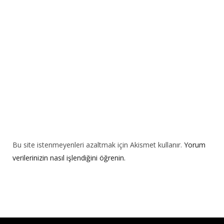
i
v
e
:
Bu site istenmeyenleri azaltmak için Akismet kullanır.
Yorum
verilerinizin nasıl işlendiğini öğrenin.