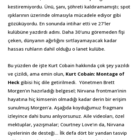
kestiremiyordu. Ünü, şanı, şöhreti kaldıramamıştı; spot
ışıklarının üzerinde olmasıyla mücadele ediyor gibi
gözüküyordu. En sonunda intihar etti ve 27’ler
kulübüne yazdırdı adını. Daha 30’unu göremeden fişi
çeken, dünyanın ağırlığını sırtlayamayacak kadar
hassas ruhların dahil olduğu o lanet kulübe.
Bu yüzden de işte Kurt Cobain hakkında çok şey yazıldı
ve çizildi, ama emin olun,
Kurt Cobain: Montage of
Heck
gibisi hiç dile getirilmedi. Yönetmen Brett
Morgen’ın hazırladığı belgesel; Nirvana frontman’inin
hayatına hiç kimsenin olmadığı kadar derin bir erişim
sunulmuş Morgen’a. Aşağıda koyduğumuz fragmanı
izleyince dahi bunu anlıyorsunuz. Aile videoları, özel
mektuplar, yazışmalar; Courtney Love’ın da, Nirvana
üyelerinin de desteği… İlk defa dört bir yandan tasvip