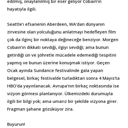
edilmiş, onaylanılmış bir eser geliyor Cobain’in
hayatıyla ilgili.
Seattle’ı efsanenin Aberdeen, WA’dan dünyanın
zirvesine olan yolculuğunu anlatmayı hedefleyen film
çok da ilginç bir noktaya değineceğe benziyor. Morgen
Cobain’in dikkati sevdiği, ilgiyi sevdiği; ama bunun
getirdiği ün ve şöhretle mücadele edemediği tespitini
yapmış ve bunun üzerine konuşmak istiyor. Geçen
Ocak ayında Sundance festivalinde gala yapan
belgesel, birkaç festivalde turladıktan sonra 4 Mayıs’ta
HBO’da yayınlanacak. Avrupa’nın birkaç noktasında ise
vizyon görmesi planlanıyor. Ülkemizdeki durumuyla
ilgili bir bilgi yok; ama umarız bir şekilde vizyona girer.
Fragman şahane gözüküyor zira.
Buyurun!