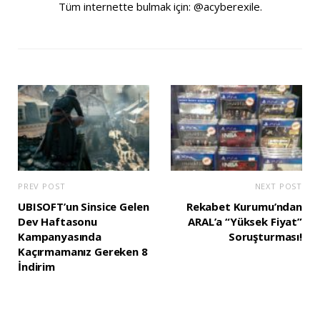
Tüm internette bulmak için: @acyberexile.
PREV POST
NEXT POST
UBISOFT’un Sinsice Gelen
Rekabet Kurumu’ndan
Dev Haftasonu
ARAL’a “Yüksek Fiyat”
Kampanyasında
Soruşturması!
Kaçırmamanız Gereken 8
İndirim