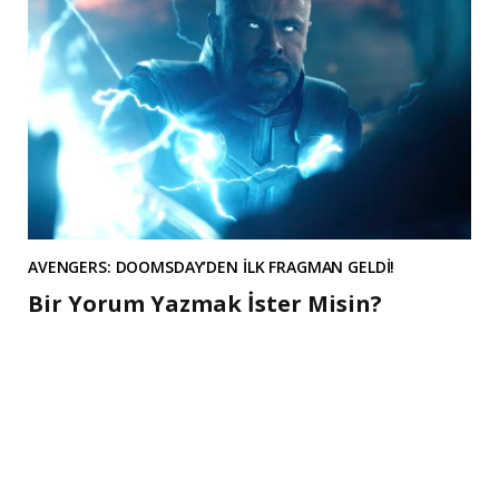
AVENGERS: DOOMSDAY’DEN İLK FRAGMAN GELDİ!
Bir Yorum Yazmak İster Misin?
A
l
t
e