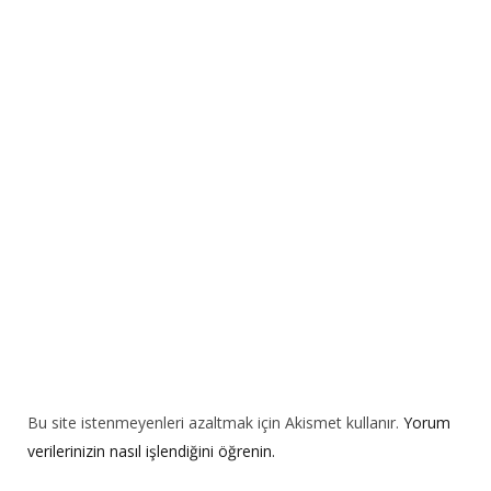
r
n
a
t
i
v
e
:
Bu site istenmeyenleri azaltmak için Akismet kullanır.
Yorum
verilerinizin nasıl işlendiğini öğrenin.