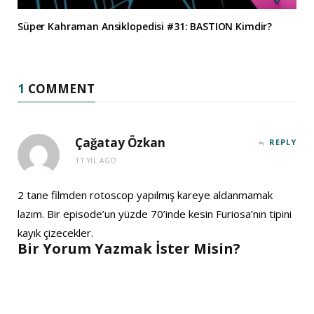
Süper Kahraman Ansiklopedisi #31: BASTION Kimdir?
1
COMMENT
Çağatay Özkan
REPLY
11 YIL AGO
2 tane filmden rotoscop yapılmış kareye aldanmamak
lazım. Bir episode’un yüzde 70’inde kesin Furiosa’nın tipini
kayık çizecekler.
Bir Yorum Yazmak İster Misin?
A