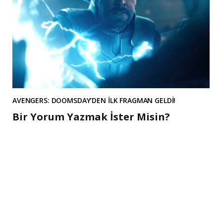
AVENGERS: DOOMSDAY’DEN İLK FRAGMAN GELDİ!
Bir Yorum Yazmak İster Misin?
A
l
t
e
r
n