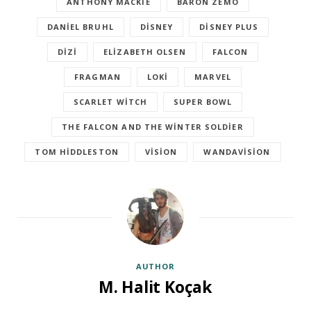
ANTHONY MACKIE
BARON ZEMO
DANIEL BRUHL
DISNEY
DISNEY PLUS
DIZI
ELIZABETH OLSEN
FALCON
FRAGMAN
LOKI
MARVEL
SCARLET WITCH
SUPER BOWL
THE FALCON AND THE WINTER SOLDIER
TOM HIDDLESTON
VISION
WANDAVISION
AUTHOR
M. Halit Koçak