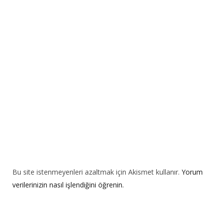
a
t
i
v
e
:
Bu site istenmeyenleri azaltmak için Akismet kullanır.
Yorum
verilerinizin nasıl işlendiğini öğrenin.