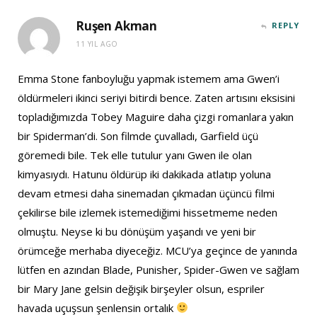
Ruşen Akman
REPLY
11 YIL AGO
Emma Stone fanboyluğu yapmak istemem ama Gwen’i
öldürmeleri ikinci seriyi bitirdi bence. Zaten artısını eksisini
topladığımızda Tobey Maguire daha çizgi romanlara yakın
bir Spiderman’di. Son filmde çuvalladı, Garfield üçü
göremedi bile. Tek elle tutulur yanı Gwen ile olan
kimyasıydı. Hatunu öldürüp iki dakikada atlatıp yoluna
devam etmesi daha sinemadan çıkmadan üçüncü filmi
çekilirse bile izlemek istemediğimi hissetmeme neden
olmuştu. Neyse ki bu dönüşüm yaşandı ve yeni bir
örümceğe merhaba diyeceğiz. MCU’ya geçince de yanında
lütfen en azından Blade, Punisher, Spider-Gwen ve sağlam
bir Mary Jane gelsin değişik birşeyler olsun, espriler
havada uçuşsun şenlensin ortalık