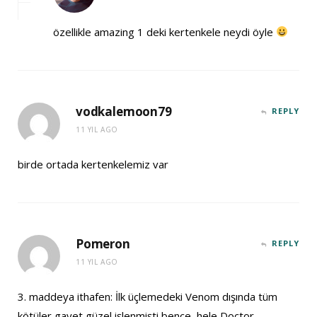
özellikle amazing 1 deki kertenkele neydi öyle
vodkalemoon79
REPLY
11 YIL AGO
birde ortada kertenkelemiz var
Pomeron
REPLY
11 YIL AGO
3. maddeya ithafen: İlk üçlemedeki Venom dışında tüm
kötüler gayet güzel işlenmişti bence, hele Doctor