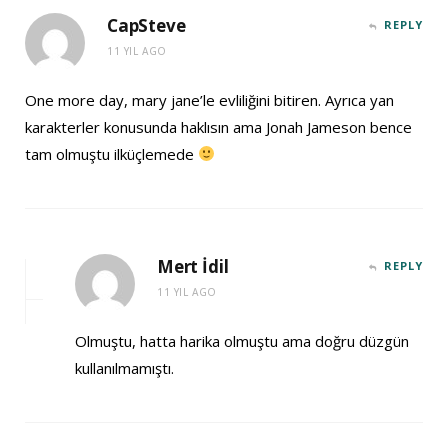
CapSteve
REPLY
11 YIL AGO
One more day, mary jane’le evliliğini bitiren. Ayrıca yan
karakterler konusunda haklısın ama Jonah Jameson bence
tam olmuştu ilküçlemede
Mert İdil
REPLY
11 YIL AGO
Olmuştu, hatta harika olmuştu ama doğru düzgün
kullanılmamıştı.