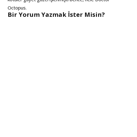
Octopus.
Bir Yorum Yazmak İster Misin?
A
l
t
e
r
n
a
t
i
v
e
: