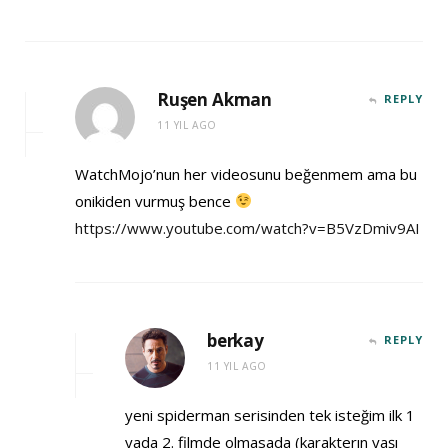
Ruşen Akman
REPLY
11 YIL AGO
WatchMojo’nun her videosunu beğenmem ama bu
onikiden vurmuş bence
https://www.youtube.com/watch?v=B5VzDmiv9AI
berkay
REPLY
11 YIL AGO
yeni spiderman serisinden tek isteğim ilk 1
yada 2. filmde olmasada (karakterın yaşı