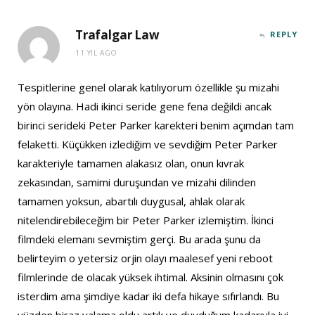
Trafalgar Law
REPLY
11 YIL AGO
Tespitlerine genel olarak katılıyorum özellikle şu mizahi
yön olayına. Hadi ikinci seride gene fena değildi ancak
birinci serideki Peter Parker karekteri benim açımdan tam
felaketti. Küçükken izlediğim ve sevdiğim Peter Parker
karakteriyle tamamen alakasız olan, onun kıvrak
zekasından, samimi duruşundan ve mizahi dilinden
tamamen yoksun, abartılı duygusal, ahlak olarak
nitelendirebileceğim bir Peter Parker izlemiştim. İkinci
filmdeki elemanı sevmiştim gerçi. Bu arada şunu da
belirteyim o yetersiz orjin olayı maalesef yeni reboot
filmlerinde de olacak yüksek ihtimal. Aksinin olmasını çok
isterdim ama şimdiye kadar iki defa hikaye sıfırlandı. Bu
yüzden biraz yalama oldu artık ve duyduğum kadarıyla iyi