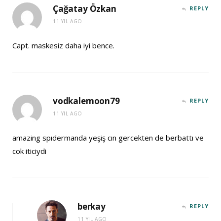
Çağatay Özkan
REPLY
11 YIL AGO
Capt. maskesiz daha iyi bence.
vodkalemoon79
REPLY
11 YIL AGO
amazing spıdermanda yeşiş cın gercekten de berbattı ve
cok iticiydi
berkay
REPLY
11 YIL AGO