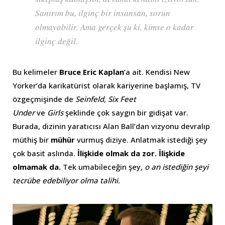
Sanırım bu, ilginç bir insansan, sorun
olmayabilir. Ama gerçek şu ki, kimse o kadar
ilginç değil.
Bu kelimeler
Bruce Eric Kaplan
‘a ait. Kendisi New
Yorker’da karikatürist olarak kariyerine başlamış, TV
özgeçmişinde de
Seinfeld, Six Feet
Under
ve
Girls
şeklinde çok saygın bir gidişat var.
Burada, dizinin yaratıcısı Alan Ball’dan vizyonu devralıp
müthiş bir
mühür
vurmuş diziye. Anlatmak istediği şey
çok basit aslında.
İlişkide olmak da zor. İlişkide
olmamak da.
Tek umabileceğin şey,
o an istediğin şeyi
tecrübe edebiliyor olma talihi.