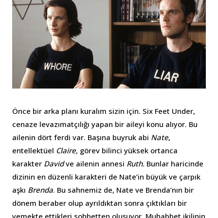
Önce bir arka planı kuralım sizin için. Six Feet Under,
cenaze levazımatçılığı yapan bir aileyi konu alıyor. Bu
ailenin dört ferdi var. Başına buyruk abi
Nate
,
entellektüel
Claire,
görev bilinci yüksek ortanca
karakter
David
ve ailenin annesi
Ruth.
Bunlar haricinde
dizinin en düzenli karakteri de Nate’in büyük ve çarpık
aşkı
Brenda
. Bu sahnemiz de, Nate ve Brenda’nın bir
dönem beraber olup ayrıldıktan sonra çıktıkları bir
yemekte ettikleri sohbetten oluşuyor. Muhabbet ikilinin