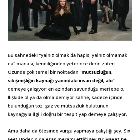
Bu sahnedeki “yalnız olmak da hapis, yalnız olmamak
da” manası, kendiliğinden yeterince derin zaten.
Özünde çok temel bir noktadan “
mutsuzluğun,
sıkışmışlığın kaynağı yanındaki insan değil, alo
”
demeye çalışıyor; en azından savunduğu mertebe o.
İlişkide ol ya da olma demiyor sahne, sadece içinde
bulunduğun toz, gaz ve mutsuzluk bulutunun
kaynağıyla ilgili doğru bir tespit yap demeye çalışıyor.
Ama daha da ötesinde vurgu yapmaya çalıştığı şey, Six
Feet Under’ın da esas meramı ettiği şey şu:
Hayat ne