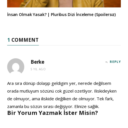
İnsan Olmak Yasak? | Pluribus Dizi İnceleme (Spoilersız)
1
COMMENT
Berke
REPLY
5 YIL AGO
Ara sıra dönüp dolaşıp geldigim yer, nerede değilsem
orada mutluyum sözünü cok güzel ozetliyor. Iliskideyken
de olmuyor, ama iliskide değilken de olmuyor. Tek fark,
zamanla bu sözün sırası değişiyor. Elinize sağlık.
Bir Yorum Yazmak İster Misin?