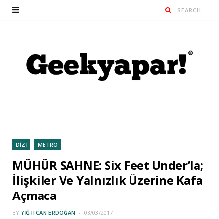
DİZİ
METRO
MÜHÜR SAHNE: Six Feet Under’la;
İlişkiler Ve Yalnızlık Üzerine Kafa
Açmaca
BY
YIĞITCAN ERDOĞAN
03/03/2017