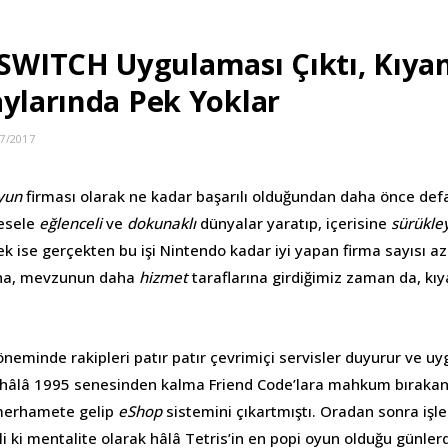
WITCH Uygulaması Çıktı, Kıya
aylarında Pek Yoklar
7/2017
yun
firması olarak ne kadar başarılı olduğundan daha önce defa
esele
eğlenceli
ve
dokunaklı
dünyalar yaratıp, içerisine
sürükle
k ise gerçekten bu işi Nintendo kadar iyi yapan firma sayısı a
ına, mevzunun daha
hizmet
taraflarına girdiğimiz zaman da, k
neminde rakipleri patır patır çevrimiçi servisler duyurur ve 
 hâlâ 1995 senesinden kalma Friend Code’lara mahkum bırakan
merhamete gelip
eShop
sistemini çıkartmıştı. Oradan sonra işle
 ki mentalite olarak hâlâ Tetris’in en popi oyun olduğu günlerd