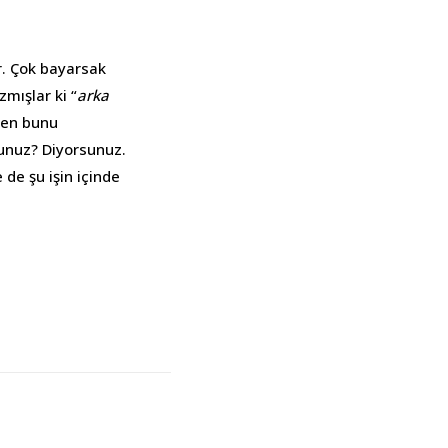
r. Çok bayarsak
mışlar ki “
arka
ben bunu
sunuz? Diyorsunuz.
 de şu işin içinde