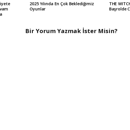
iyete
2025 Yılında En Çok Beklediğimiz
THE WITCH
evam
Oyunlar
Başrolde C
la
Bir Yorum Yazmak İster Misin?