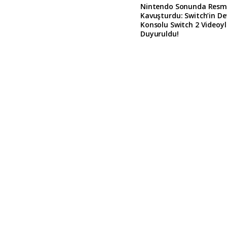
Nintendo Sonunda Resm
Kavuşturdu: Switch’in D
Konsolu Switch 2 Videoy
Duyuruldu!
A
l
t
e
r
n
a
t
i
v
e