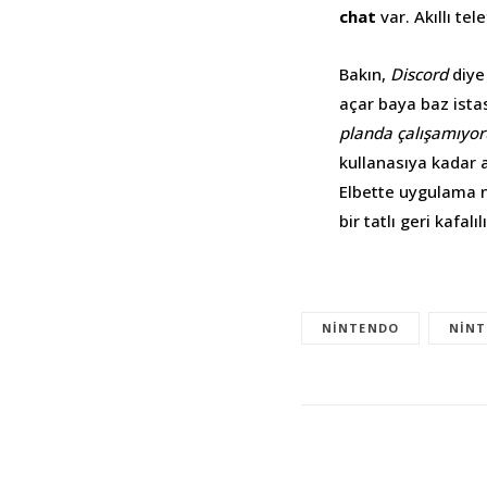
chat
var. Akıllı t
Bakın,
Discord
diye
açar baya baz ista
planda çalışamıyor
kullanasıya kadar 
Elbette uygulama ni
bir tatlı geri kafal
NINTENDO
NINT