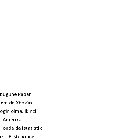
z bugüne kadar
 hem de Xbox’ın
login olma, ikinci
ce Amerika
 onda da istatistik
iz… E işte
voice