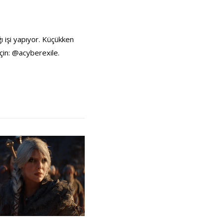
ı işi yapıyor. Küçükken
çin: @acyberexile.