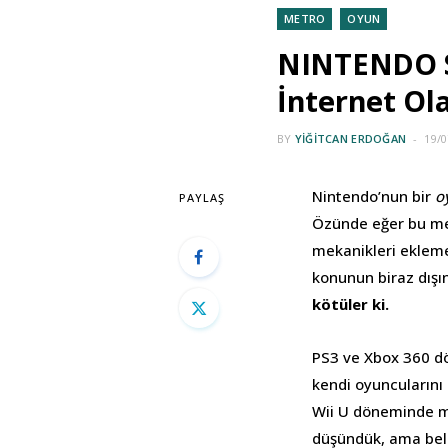
METRO
OYUN
NINTENDO S
İnternet Ol
BY
YIĞITCAN ERDOĞAN
19/0
Nintendo’nun bir
o
PAYLAŞ
Özünde eğer bu m
mekanikleri ekleme
konunun biraz dış
kötüler ki.
PS3 ve Xbox 360 dö
kendi oyuncularını
Wii U döneminde 
düşündük, ama belli