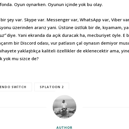
elefonda. Oyun oynarken. Oyunun içinde yok bu olay.
 bir şey var. Skype var. Messenger var, WhatsApp var, Viber va
syonu üzerinden ararız yani. Üstüne üstlük bir de, kıyamam, yaz
uz”
diye. Yani ekranda da açık duracak ha, mecburiyet öyle. E 
açarım bir Discord odası, vur patlasın çal oynasın demiyor mu
hayete yaklaştıkça kaliteli özellikler de eklenecektir ama, yine
ılık yok mu sizce de?
ENDO SWITCH
SPLATOON 2
AUTHOR