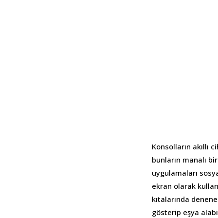
Konsolların akıllı
bunların manalı bi
uygulamaları sosyal 
ekran olarak kulla
kıtalarında denen
gösterip eşya alabil