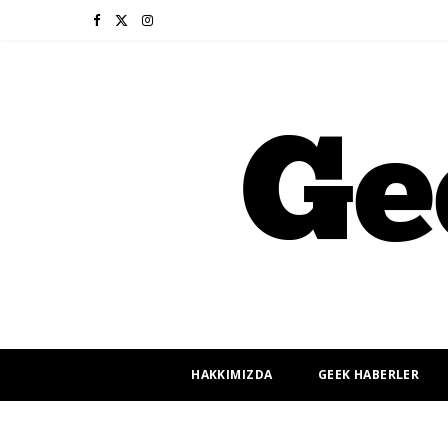
F
X
I
a
(
n
c
T
s
e
w
t
b
i
a
o
t
g
o
t
r
k
e
a
r
m
HAKKIMIZDA
GEEK HABERLER
)