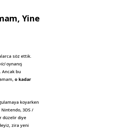
mam, Yine
larca söz ettik.
yici
oynanış
z. Ancak bu
ıyamam,
o kadar
uygulamaya koyarken
 Nintendo, 3DS /
r düzelir diye
eyiz, zira yeni