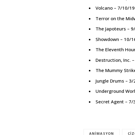
Volcano – 7/10/1
Terror on the Mid
The Japoteurs – 9
Showdown – 10/1
The Eleventh Hou
Destruction, Inc. 
The Mummy Strike
Jungle Drums – 3
Underground Worl
Secret Agent – 7
ANIMASYON
ÇI