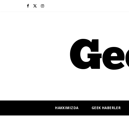
F
X
I
a
(
n
c
T
s
e
w
t
b
i
a
o
t
g
o
t
r
k
e
a
r
m
HAKKIMIZDA
GEEK HABERLER
)