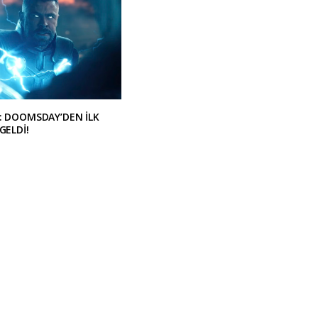
: DOOMSDAY’DEN İLK
GELDİ!