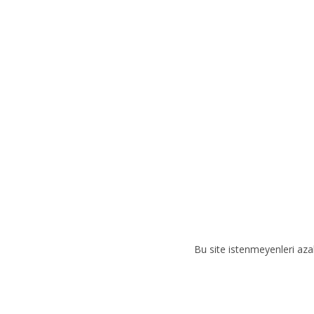
n
a
t
i
v
e
:
Bu site istenmeyenleri aza