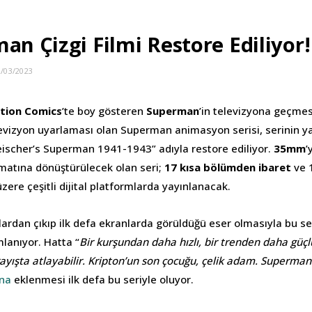
an Çizgi Filmi Restore Ediliyor!
2/03/2023
tion Comics
’te boy gösteren
Superman
’in televizyona geçme
levizyon uyarlaması olan Superman animasyon serisi, serinin y
ischer’s Superman 1941-1943” adıyla restore ediliyor.
35mm
’
matına dönüştürülecek olan seri;
17 kısa bölümden ibaret
ve 
zere çeşitli dijital platformlarda yayınlanacak.
ardan çıkıp ilk defa ekranlarda görüldüğü eser olmasıyla bu s
lanıyor. Hatta “
Bir kurşundan daha hızlı, bir trenden daha güçl
ayışta atlayabilir. Kripton’un son çocuğu, çelik adam. Superman
ına
eklenmesi ilk defa bu seriyle oluyor.