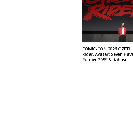
COMIC-CON 2026 ÖZETİ:
Rider, Avatar: Seven Hav
Runner 2099 & dahası
A
l
t
e
r