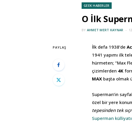
GEEK HABERLER
O İlk Superm
BY
AHMET MERT KAYNAR
1
İlk defa 1938’de
Ac
PAYLAŞ
1941 yapımı ilk te
hürmeten; “Max Fle
çizimlerden
4K
for
MAX
başta olmak ü
Superman’in sayfal
özel bir yere konum
tepesinden tek sıçr
Superman külliyat