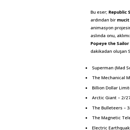
Bu eser;
Republic 
ardından bir
mucit
animasyon projesin
aslında onu, aklım
Popeye the Sailor
dakikadan oluşan S
Superman (Mad Sci
The Mechanical M
Billion Dollar Lim
Arctic Giant – 2/
The Bulleteers – 
The Magnetic Tel
Electric Earthqua