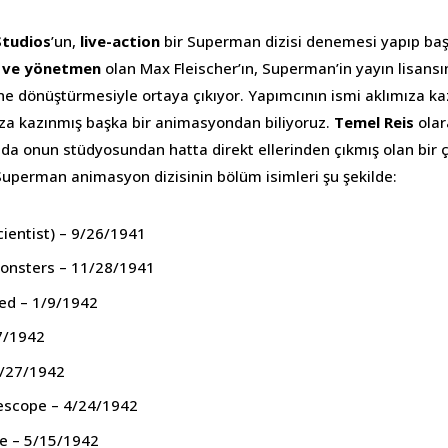
Studios
’un,
live-action
bir Superman dizisi denemesi yapıp baş
 ve yönetmen
olan Max Fleischer’ın, Superman’in yayın lisansını
e dönüştürmesiyle ortaya çıkıyor. Yapımcının ismi aklımıza k
ıza kazınmış başka bir animasyondan biliyoruz.
Temel Reis
olar
da onun stüdyosundan hatta direkt ellerinden çıkmış olan bir ç
uperman animasyon dizisinin bölüm isimleri şu şekilde:
entist) – 9/26/1941
onsters – 11/28/1941
ited – 1/9/1942
27/1942
3/27/1942
escope – 4/24/1942
ke – 5/15/1942