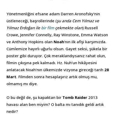
Yönetmenliğini efsane adam Darren Aronofsky’nin
üstleneceği, başrollerinde (
şu anda Cem Yılmaz ve
Yılmaz Erdoğan ile
bir film
çekmekte olan
) Russell
Crowe, Jennifer Connelly, Ray Winstone, Emma Watson
ve Anthony Hopkins olan
Noah
‘nın ilk afişi karşımızda.
Cümlemize hayırlı uğurlu olsun. Gayet seksi, şükela bir
poster gibi duruyor. Çok meraklandıysanız rahat olun,
filmin çıkışına pek kalmadı. Hz. Nuh’un hikâyesini
anlatacak Noah’nın ülkemizde vizyona gireceği tarih
28
Mart
. Filmden sonra hesaplaşırız artık olmuş mu,
olmamış mı diye.
O bu değil de, şu kapaktan bir
Tomb Raider
2013
havası alan ben miyim? O balta mı tanıdık geldi artık
nedir?