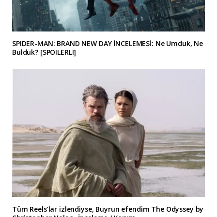
SPIDER-MAN: BRAND NEW DAY İNCELEMESİ: Ne Umduk, Ne
Bulduk? [SPOILERLI]
Tüm Reels’lar izlendiyse, Buyrun efendim The Odyssey by