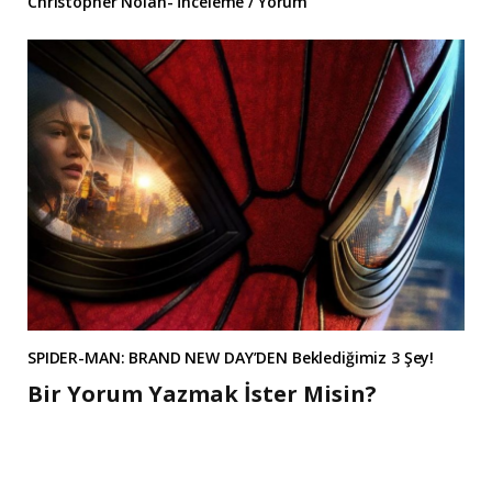
Christopher Nolan- İnceleme / Yorum
SPIDER-MAN: BRAND NEW DAY’DEN Beklediğimiz 3 Şey!
Bir Yorum Yazmak İster Misin?
A