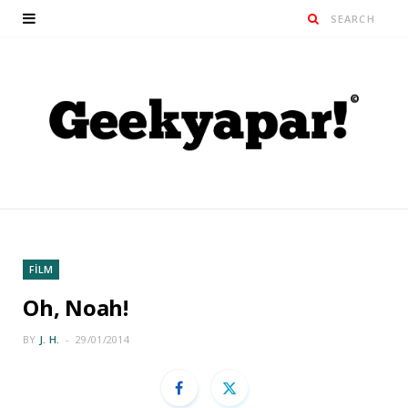
FİLM
Oh, Noah!
BY
J. H.
29/01/2014