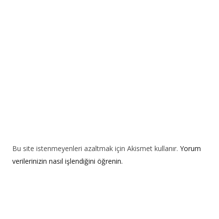
t
i
v
e
:
Bu site istenmeyenleri azaltmak için Akismet kullanır.
Yorum
verilerinizin nasıl işlendiğini öğrenin.