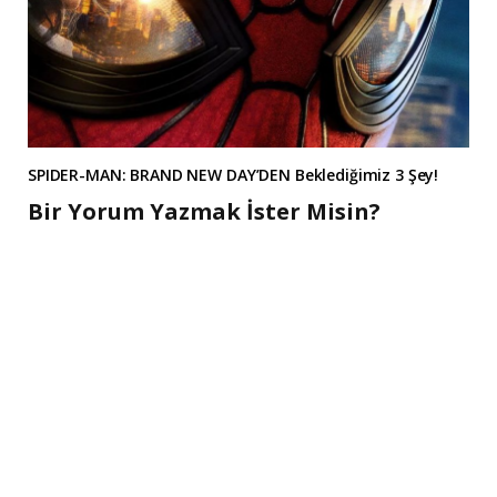
SPIDER-MAN: BRAND NEW DAY’DEN Beklediğimiz 3 Şey!
Bir Yorum Yazmak İster Misin?
A
l
t
e
r
n
a