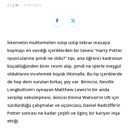
BY
J. H.
01/07/2015
İnternetin muhtemelen ısıtıp ısıtıp tekrar masaya
koymayı en sevdiği içeriklerden bir tanesi “Harry Potter
oyuncularına şimdi ne oldu?” tipi, ana öğrenci kadronun
küçüklüğünden birer resim alıp, şimdi ne işlerle meşgul
olduklarını incelemek büyük ihtimalle. Bu tip içeriklerde
de hep dem vurulan birkaç şey var. Birincisi, Neville
Longbottom’ı oynayan Matthew Lewis’in bir anda
serpilip seksileşmesi; ikincisi Emma Watson’ın UN için
sürdürdüğü çalışmalar ve üçüncüsü, Daniel Radcliffe’in
Potter sonrası ne kadar çeşitli ve ilginç bir kariyer inşa
ettiği.