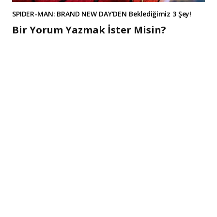
SPIDER-MAN: BRAND NEW DAY’DEN Beklediğimiz 3 Şey!
Bir Yorum Yazmak İster Misin?
A
l
t
e
r
n
a
t
i
v
e
: