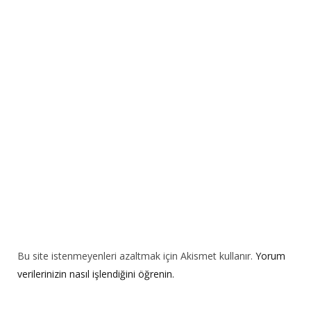
n
a
t
i
v
e
:
Bu site istenmeyenleri azaltmak için Akismet kullanır.
Yorum
verilerinizin nasıl işlendiğini öğrenin.