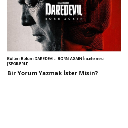
Bölüm Bölüm DAREDEVIL: BORN AGAIN İncelemesi
[SPOILERLI]
Bir Yorum Yazmak İster Misin?
A
l
t
e
r