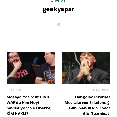
AUTHOR
geekyapar
W
e
b
s
i
t
e
PREV POST
NEXT POST
Masaya Yatırdık: CIVIL
Dangalak İnternet
WAR’da Kim Neyi
Mecralarının Silkelendiği
Savunuyor? Ve Elbette,
Gün: GAWKER’a Tokat
KİM HAKLI?
Gibi Tazminat!