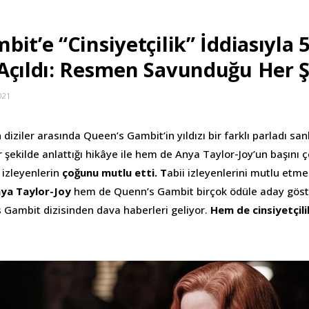
it’e “Cinsiyetçilik” İddiasıyla 
Açıldı: Resmen Savunduğu Her Ş
021
 diziler arasında Queen’s Gambit’in yıldızı bir farklı parladı san
şekilde anlattığı hikâye ile hem de Anya Taylor-Joy’un başını ç
 izleyenlerin
çoğunu mutlu etti. T
abii izleyenlerini mutlu etmes
ya Taylor-Joy
hem de Quenn’s Gambit birçok ödüle aday göste
 Gambit dizisinden dava haberleri geliyor.
Hem de
cinsiyetçili