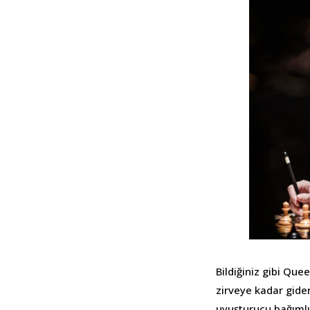
Bildiğiniz gibi Que
zirveye kadar giden
uyuşturucu bağımlıl