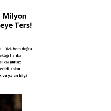
5 Milyon
eye Ters!
ki. Dizi, hem doğru
ektiği harika
i karşılıksız
rildi. Fakat
k ve yalan bilgi