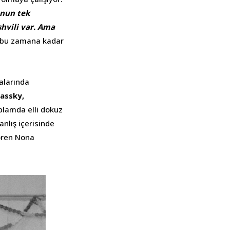
nun tek
shvili var. Ama
n bu zamana kadar
alarında
passky,
plamda elli dokuz
anlış içerisinde
gören Nona