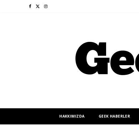
F
X
I
a
(
n
c
T
s
e
w
t
b
i
a
o
t
g
o
t
r
k
e
a
r
m
HAKKIMIZDA
GEEK HABERLER
)