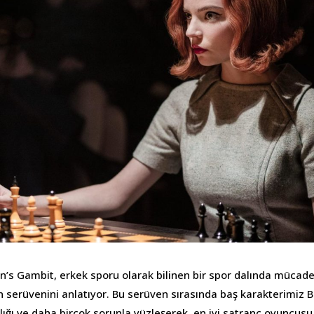
en’s Gambit, erkek sporu olarak bilinen bir spor dalında mücade
 serüvenini anlatıyor. Bu serüven sırasında baş karakterimiz Bet
ığı ve daha birçok sorunla yüzleşerek, en iyi satranç oyuncusu