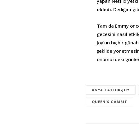
yapan Netflix yetki
ekledi.
Dediğim gib
Tam da Emmy önces
gecesini nasıl etk
Joy’un hiçbir güna
şekilde yönetmesin
önümüzdeki günlerd
ANYA TAYLOR-JOY
QUEEN'S GAMBIT