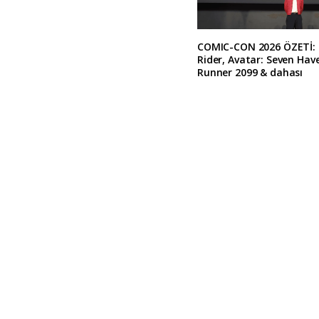
COMIC-CON 2026 ÖZETİ:
Rider, Avatar: Seven Hav
Runner 2099 & dahası
A
l
t
e
r
n
a
t
i