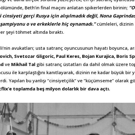
 bölümünde, Beth’in final maçını anlatan spikerlerden birinin;
“O
ği cinsiyeti gerçi Rusya için alışılmadık değil, Nona Gaprinda
şampiyonu o ve erkeklerle hiç oynamadı.”
cümleleri, dizini
er şeyi töhmet altında bıraktı.
i’nin avukatları; usta satranç oyuncusunun hayatı boyunca, ar
vich, Svetozar Gligoric, Paul Keres, Bojan Kurajica, Boris S
nd
ve
Mikhail Tal
gibi satranç üstatları da dahil olmak üzere to
usu ile karşılaştığını kanıtlayarak, dizinin ne kadar büyük bir y
di. Yapılan bu yanlışı “cinsiyetçilik” ve “küçümseme” olarak 
flix’e toplamda beş milyon dolarlık bir dava açtı.