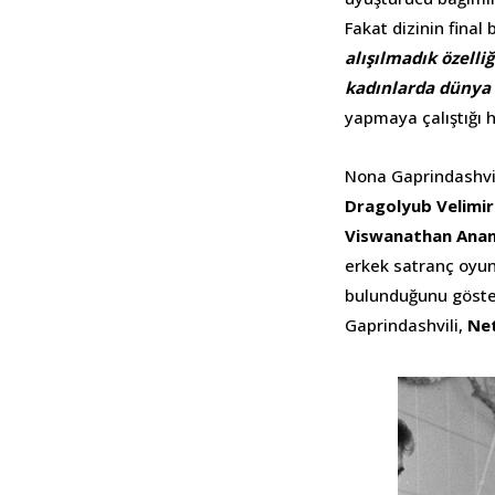
Fakat dizinin final
alışılmadık özelli
kadınlarda dünya 
yapmaya çalıştığı h
Nona Gaprindashvil
Dragolyub Velimiro
Viswanathan Ana
erkek satranç oyunc
bulunduğunu göster
Gaprindashvili,
Net