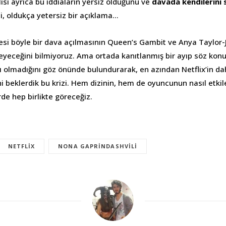
lisi ayrıca bu iddiaların yersiz olduğunu ve
davada kendilerini 
i, oldukça yetersiz bir açıklama…
i böyle bir dava açılmasının Queen’s Gambit ve Anya Taylor-J
ileyeceğini bilmiyoruz. Ama ortada kanıtlanmış bir ayıp söz kon
hı olmadığını göz önünde bulundurarak, en azından Netflix’in da
i beklerdik bu krizi. Hem dizinin, hem de oyuncunun nasıl etkil
e hep birlikte göreceğiz.
NETFLIX
NONA GAPRINDASHVILI