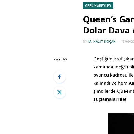
GEEK HABERLER
Queen’s Gamb
Dolar Dava 
BY
M. HALIT KOÇAK
19/09/2
Geçtiğimiz yıl çıkan
PAYLAŞ
zamanda, doğru bir 
oyuncu kadrosu ile
kalmadı ve hem
An
şimdilerde Queen’s
suçlamaları ile!