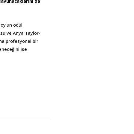
savunacaklarını da
oy’un ödül
usu ve Anya Taylor-
ha profesyonel bir
eneceğini ise