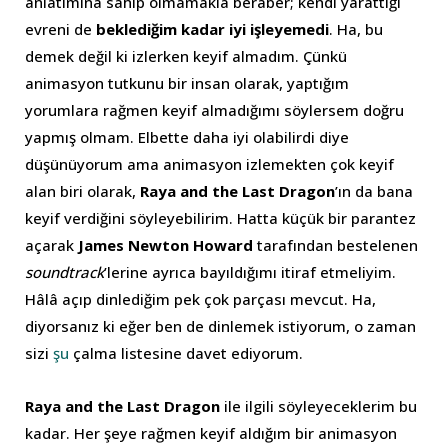
anlatımına sahip olmamakla beraber; kendi yarattığı
evreni de
beklediğim kadar iyi işleyemedi
. Ha, bu
demek değil ki izlerken keyif almadım. Çünkü
animasyon tutkunu bir insan olarak, yaptığım
yorumlara rağmen keyif almadığımı söylersem doğru
yapmış olmam. Elbette daha iyi olabilirdi diye
düşünüyorum ama animasyon izlemekten çok keyif
alan biri olarak,
Raya and the Last Dragon
’ın da bana
keyif verdiğini söyleyebilirim. Hatta küçük bir parantez
açarak
James Newton Howard
tarafından bestelenen
soundtrack
’lerine ayrıca bayıldığımı itiraf etmeliyim.
Hâlâ açıp dinlediğim pek çok parçası mevcut. Ha,
diyorsanız ki eğer ben de dinlemek istiyorum, o zaman
sizi
şu
çalma listesine davet ediyorum.
Raya and the Last Dragon
ile ilgili söyleyeceklerim bu
kadar. Her şeye rağmen keyif aldığım bir animasyon