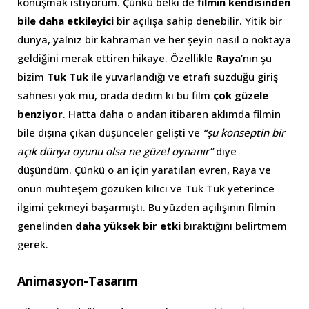
konuşmak istiyorum. Çünkü belki de
filmin kendisinden
bile daha etkileyici
bir açılışa sahip denebilir. Yitik bir
dünya, yalnız bir kahraman ve her şeyin nasıl o noktaya
geldiğini merak ettiren hikaye. Özellikle
Raya
’nın şu
bizim
Tuk Tuk
ile yuvarlandığı ve etrafı süzdüğü giriş
sahnesi yok mu, orada dedim ki bu film
çok güzele
benziyor
. Hatta daha o andan itibaren aklımda filmin
bile dışına çıkan düşünceler gelişti ve
“şu konseptin bir
açık dünya oyunu olsa ne güzel oynanır”
diye
düşündüm. Çünkü o an için yaratılan evren, Raya ve
onun muhteşem gözüken kılıcı ve Tuk Tuk yeterince
ilgimi çekmeyi başarmıştı. Bu yüzden açılışının filmin
genelinden
daha yüksek bir etki
bıraktığını belirtmem
gerek.
Animasyon-Tasarım