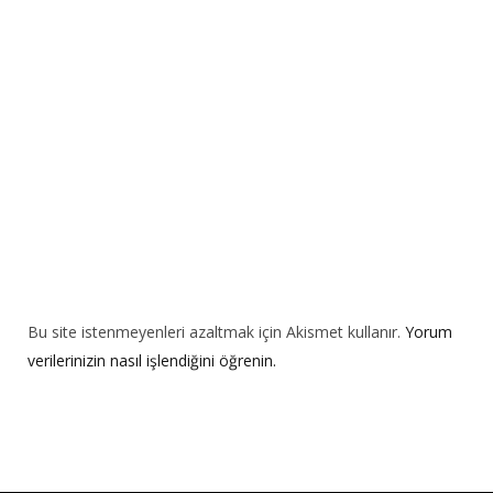
t
i
v
e
:
Bu site istenmeyenleri azaltmak için Akismet kullanır.
Yorum
verilerinizin nasıl işlendiğini öğrenin.