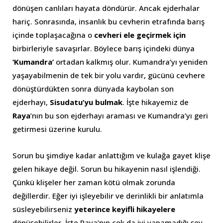
dönüşen canlıları hayata döndürür. Ancak ejderhalar
hariç. Sonrasında, insanlık bu cevherin etrafında barış
içinde toplaşacağına o
cevheri ele geçirmek için
birbirleriyle savaşırlar. Böylece barış içindeki dünya
‘Kumandra’
ortadan kalkmış olur. Kumandra’yı yeniden
yaşayabilmenin de tek bir yolu vardır, gücünü cevhere
dönüştürdükten sonra dünyada kaybolan son
ejderhayı,
Sisudatu’yu bulmak
. İşte hikayemiz de
Raya
’nın bu son ejderhayı araması ve Kumandra’yı geri
getirmesi üzerine kurulu.
Sorun bu şimdiye kadar anlattığım ve kulağa gayet klişe
gelen hikaye değil. Sorun bu hikayenin nasıl işlendiği.
Çünkü klişeler her zaman kötü olmak zorunda
değillerdir. Eğer iyi işleyebilir ve derinlikli bir anlatımla
süsleyebilirseniz
yeterince keyifli
hikayelere
dönüşebilirler. İşte Raya’nın çok da iyi yapamadığı şey