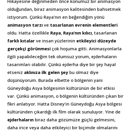
Hikayesine değinmeden önce konumuz bir animasyon
olduğundan, biraz animasyon kalitesinden bahsetmek
istiyorum. Çünkü Raya’nın en beğendiğim yönü
animasyon tarzı
ve
tasarlanan evrenin elementleri
oldu. Hatta özellikle
Raya
,
Raya’nın kılıcı
, tasarlanan
farklı kıtalar
ve insan yüzlerinin
etkileyici düzeyde
gerçekçi görünmesi
çok hoşuma gitti. Animasyonlarla
ilgili yapabileceğim tek olumsuz yorum, ejderhaların
tasarımları olabilir. Çünkü ejderha diye bir şey hayal
etseniz
aklınıza ilk gelen şey
bu olmaz diye
düşünüyorum. Burada elbette o bölgenin yani
Güneydoğu Asya bölgesinin kültürünün de bir etkisi
var. Çünkü animasyon, o bölgenin kültüründen çıkan bir
fikri anlatıyor. Hatta Disney’in Güneydoğu Asya bölgesi
kültüründen çıkardığı ilk film olarak sunuluyor. Yine de
ejderhaların
biraz daha gözümüze güçlü gelmesini,
daha irice veya daha etkileyici bir biçimde olmalarını