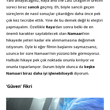
Yani anlayacağınız, Raya and the Last Dragon’ın üretim
süreci biraz
sancılı
geçmiş. Eh, böyle sancılı geçen
süreçlerin de nasıl sonuçlar çıkardığını daha önce pek
çok kez tecrübe ettik. Yine de bu demek değil ki eleştiri
yapmayalım. Özellikle
Raya
’dan sonra belki de en
önemli karakter sayılabilecek olan
Namaari
’nin
hikayede yeteri kadar ele alınmamasına değinmek
istiyorum. Öyle ki eğer filmin başlarını saymazsanız,
uzunca bir süre Namaari’nin yüzünü bile görmüyoruz.
Halbuki hikaye pek çok noktada onunla kırılıyor ve
onunla toparlanıyor. Durum böyle olunca da
keşke
Namaari biraz daha iyi işlenebilseydi
diyorum.
‘Güven’ Fikri