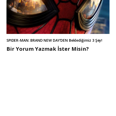
SPIDER-MAN: BRAND NEW DAY’DEN Beklediğimiz 3 Şey!
Bir Yorum Yazmak İster Misin?
A
l
t
e
r
n
a