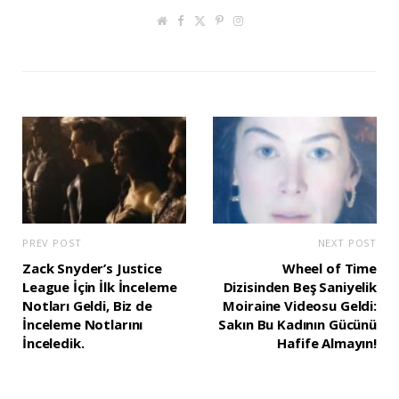
W
F
T
P
I
e
a
w
i
n
b
c
i
n
s
s
e
t
t
t
i
b
t
e
a
t
o
e
r
g
e
o
r
e
r
k
s
a
t
m
PREV POST
NEXT POST
Zack Snyder’s Justice
Wheel of Time
League İçin İlk İnceleme
Dizisinden Beş Saniyelik
Notları Geldi, Biz de
Moiraine Videosu Geldi:
İnceleme Notlarını
Sakın Bu Kadının Gücünü
İnceledik.
Hafife Almayın!