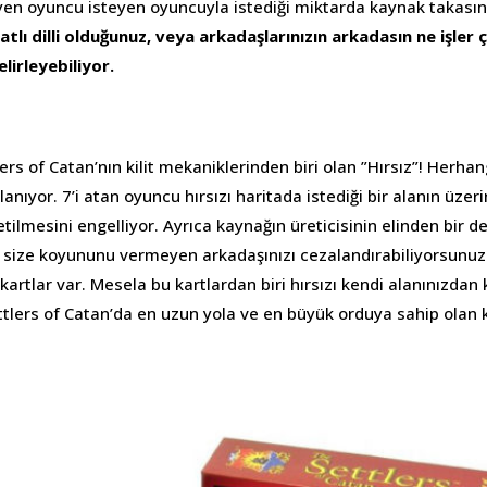
eyen oyuncu isteyen oyuncuyla istediği miktarda kaynak takasın
tlı dilli olduğunuz, veya arkadaşlarınızın arkadasın ne işler 
lirleyebiliyor.
ers of Catan’nın kilit mekaniklerinden biri olan ”Hırsız”! Herhan
llanıyor. 7’i atan oyuncu hırsızı haritada istediği bir alanın üze
ilmesini engelliyor. Ayrıca kaynağın üreticisinin elinden bir de
 size koyununu vermeyen arkadaşınızı cezalandırabiliyorsunuz.
 kartlar var. Mesela bu kartlardan biri hırsızı kendi alanınızd
ttlers of Catan’da en uzun yola ve en büyük orduya sahip olan k