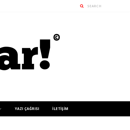
YAZI ÇAĞRISI
İLETİŞİM