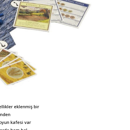
llikler eklenmiş bir
inden
 oyun kafesi var