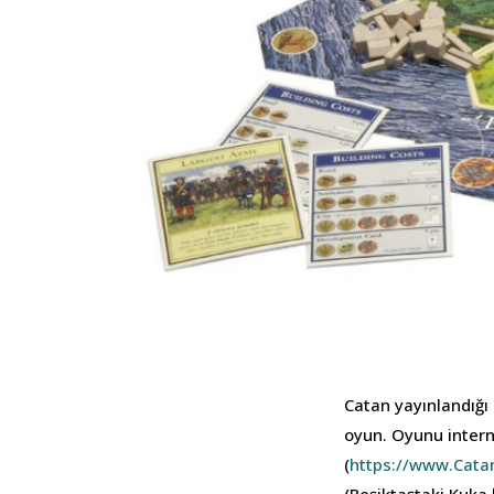
Catan yayınlandığı 
oyun. Oyunu intern
(
https://www.Cata