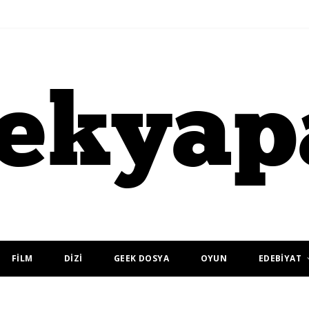
FİLM
DİZİ
GEEK DOSYA
OYUN
EDEBİYAT