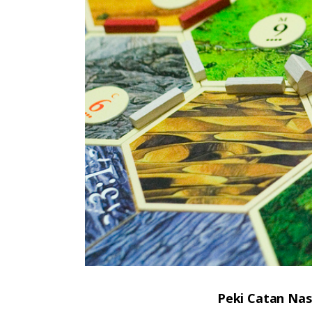
Peki Catan Nas