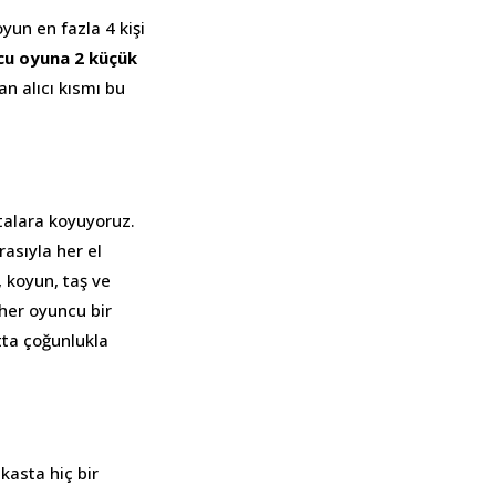
yun en fazla 4 kişi
cu oyuna 2 küçük
n alıcı kısmı bu
ktalara koyuyoruz.
rasıyla her el
 koyun, taş ve
 her oyuncu bir
ta çoğunlukla
kasta hiç bir