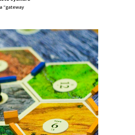
aca ”gateway