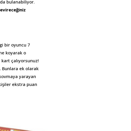
da bulanabiliyor.
çevireceğiniz
gi bir oyuncu 7
rine koyarak o
 kart çalıyorsunuz!
 Bunlara ek olarak
an kovmaya yarayan
işiler ekstra puan